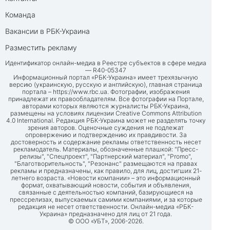
Команда
Вакансии в РБК-Украина
Разместить рекламу
Идентификатор онлайн-медиа в Реестре субъектов в сфере медиа
— R40-05347
Информационный портал «РБК-Украина» имеет трехязычную
версию (украинскую, русскую и английскую), главная страница
портала –
https://www.rbc.ua
. Фотографии, изображения
принадлежат их правообладателям. Все фотографии на Портале,
авторами которых являются журналисты РБК-Украина,
размещены на условиях лицензии Creative Commons Attribution
4.0 International. Редакция РБК-Украина может не разделять точку
зрения авторов. Оценочные суждения не подлежат
опровержению и подтверждению их правдивости. За
достоверность и содержание рекламы ответственность несет
рекламодатель. Материалы, обозначенные плашкой: "Пресс-
релизы", "Спецпроект", "Партнерский материал", "Promo",
"Благотворительность", "Резонанс" размещаются на правах
рекламы и предназначены, как правило, для лиц, достигших 21-
летнего возраста. «Новости компании» – это информационный
формат, охватывающий новости, события и объявления,
связанные с деятельностью компаний, базирующиеся на
прессрелизах, выпускаемых самими компаниями, и за которые
редакция не несет ответственности. Онлайн-медиа «РБК-
Украина» предназначено для лиц от 21 года.
© ООО «УБТ», 2006-2026.