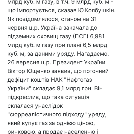
млрд куб. м газу, в т.ч. 9 млрд куб. м -
що імпортується, сказав Ю.Колбушкін.
Як повідомлялося, станом на 31
червня ц.р. Україна закачала до
підземних сховищ газу (ПСГ) 6,981
млрд куб. м газу при плані 6,5 млрд
куб. м, за даними уряду. Нагадаємо,
26 вересня ц.р. Президент України
Віктор Ющенко заявив, що поточний
дефіцит коштів НАК "Нафтогаз
України" складає 9,1 млрд грн. Він
підкреслив, що така ситуація
склалася унаслідок
"сюрреалістичного підходу" уряду,
який купує газ за однією ціною,
ринковою, а продає населенню і