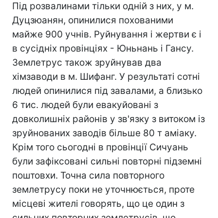
Під розвалинами тільки одній з них, у м.
Дуцзюанян, опинилися похованими
майже 900 учнів. Руйнування і жертви є і
в сусідніх провінціях - Юньнань і Гансу.
Землетрус також зруйнував два
хімзаводи в м. Шифанг. У результаті сотні
людей опинилися під завалами, а близько
6 тис. людей були евакуйовані з
довколишніх районів у зв'язку з витоком із
зруйнованих заводів більше 80 т аміаку.
Крім того сьогодні в провінції Сичуань
були зафіксовані сильні повторні підземні
поштовхи. Точна сила повторного
землетрусу поки не уточнюється, проте
місцеві жителі говорять, що це один з
сильних повторних землетрусів, що