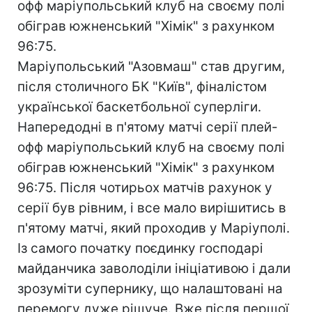
офф маріупольський клуб на своєму полі
обіграв южненський "Хімік" з рахунком
96:75.
Маріупольський "Азовмаш" став другим,
після столичного БК "Київ", фіналістом
української баскетбольної суперліги.
Напередодні в п'ятому матчі серії плей-
офф маріупольський клуб на своєму полі
обіграв южненський "Хімік" з рахунком
96:75. Після чотирьох матчів рахунок у
серії був рівним, і все мало вирішитись в
п'ятому матчі, який проходив у Маріуполі.
Із самого початку поєдинку господарі
майданчика заволоділи ініціативою і дали
зрозуміти супернику, що налаштовані на
перемогу дуже рішуче. Вже після першої