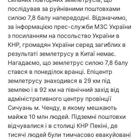
послідував за руйнівними поштовхами
силою 7,8 балу напередодні. Відзначимо,
за інформацією прес-служби МЗС України
з посиланням на посольство України в
КНР, громадян України серед загиблих в
результаті землетрусу в Китаї немає.
Нагадаємо, що землетрус силою 7,8 балу
стався в понеділок вранці. Епіцентр
землетрусу знаходився в 29 км під
землею і в 92 км на північний захід від
адміністративного центру провінції
Сичуань м. Ченду, в якому мешкають
майже 10 млн людей. Підземні поштовхи
відчувалися і в столиці КНР Пекіні, де
тисячі людей були тимчасово евакуйовані