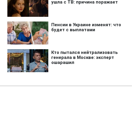
Главная
»
Аналитика
»
Статьи
Експерти: ФРС США не в змозі
зупинити зростання інфляції
11:20 13.05.2008 Вт
3 мин