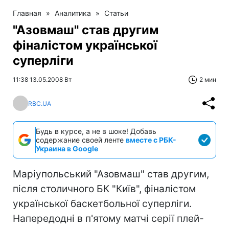
Главная
»
Аналитика
»
Статьи
"Азовмаш" став другим
фіналістом української
суперліги
11:38 13.05.2008 Вт
2 мин
RBC.UA
Будь в курсе, а не в шоке! Добавь
содержание своей ленте
вместе с РБК-
Украина в Google
Маріупольський "Азовмаш" став другим,
після столичного БК "Київ", фіналістом
української баскетбольної суперліги.
Напередодні в п'ятому матчі серії плей-