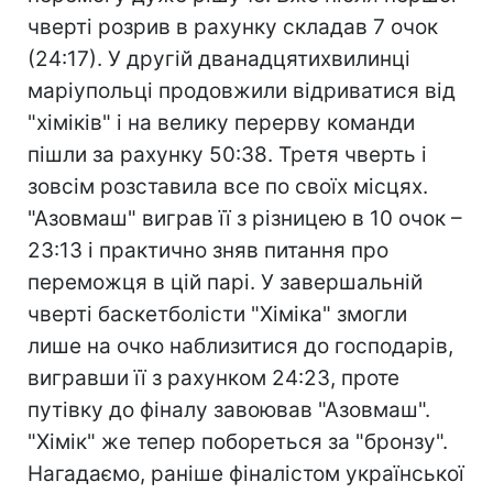
чверті розрив в рахунку складав 7 очок
(24:17). У другій дванадцятихвилинці
маріупольці продовжили відриватися від
"хіміків" і на велику перерву команди
пішли за рахунку 50:38. Третя чверть і
зовсім розставила все по своїх місцях.
"Азовмаш" виграв її з різницею в 10 очок –
23:13 і практично зняв питання про
переможця в цій парі. У завершальній
чверті баскетболісти "Хіміка" змогли
лише на очко наблизитися до господарів,
вигравши її з рахунком 24:23, проте
путівку до фіналу завоював "Азовмаш".
"Хімік" же тепер побореться за "бронзу".
Нагадаємо, раніше фіналістом української