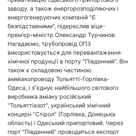
заводу, а також енергорозподіляючих і
енергогенеруючих компаній "Є
безпідставними", підкреслив віце-
прем'єр-міністр Олександр Турчинов.
Нагадаємо, трубопровід ОПЗ
використовується для перевантаження
хімічної продукції в порту "Південний". Він
також є складовою частиною
амміакопроводу Тольятті-Горлівка-
Одеса, і з"єднує найбільшого світового
виробника аміаку російський
"Тольяттіазот", український хімічний
концерн "Стірол" (Горлівка, Донецька
область) і Одеський припортовий. Через
порт "Південний" проводиться експорт