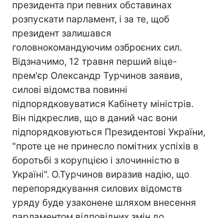
президента при певних обставинах
розпускати парламент, і за те, щоб
президент залишався
головнокомандуючим озброєних сил.
Відзначимо, 12 травня перший віце-
прем'єр Олександр Турчинов заявив,
силові відомства повинні
підпорядковуватися Кабінету міністрів.
Він підкреслив, що в даний час вони
підпорядковуються Президентові України,
"проте це не принесло помітних успіхів в
боротьбі з корупцією і злочинністю в
Україні". О.Турчинов виразив надію, що
перепорядкування силових відомств
уряду буде узаконене шляхом внесення
парламентом відповідних змін до