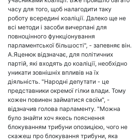
учасниками коаліції. Вже пройшло багато
часу для того, щоб налагодити таку
роботу всередині коаліції. Далеко ще не
всі методи і засоби вичерпані для
повноцінного функціонування
парламентської більшості", - запевняє він.
А.Яценюк відзначає, для політичних
партій, які входять до коаліції, необхідно
уникати зовнішніх впливів на їх
діяльність. "Народні депутати - це
представники окремої гілки влади. Тому
кожен повинен займатися своїм", -
відзначив голова парламенту. "Можна
було знайти хоч якесь пояснення
блокуванням трибуни опозицією, чого не
скажеш про блокування трибуни, яка