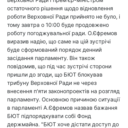
Верховної Ради і прем'єр-міністром
остаточного рішення щодо відновлення
роботи Верховної Ради прийнято не було, і
тому завтра о 10:00 буде продовжено
роботу погоджувальної ради. О.Єфремов
виразив надію, що саме на цій зустрічі
буде сформований порядок денний
засідання парламенту. Він також
повідомив, що під час зустрічі сторони
пришли до згоди, що БЮТ блокував
трибуну Верховної Ради не через
внесення п'яти законопроектів на розгляд
парламенту. Основною причиною ситуації
в парламенті А.Єфремов назвав бажання
БЮТ підпорядкувати собі Фонд
держмайна. "БЮТ хоче дістати доступ до