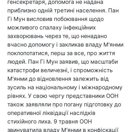
генсекретаря, допомога не надана
приблизно одній третині населення. Пан
Гі Мун виcловив побоювання щодо
можливого спалаху інфекційних
захворювань через те, що ненадано
вчасно допомогу і закликав владу М'янми
поклопотатися, перш за все, про життя
людей. Пан Гі Мун заявив, що масштаби
катастрофи величезні, і cпроможність
М'янми до відновлення залежить від
зусиль на національному і міжнародному
рівнях. У свою чергу представники ООН
також заявляли про погану підготовку до
оперативної ліквідації наслідків
стихійного лиха. 9 травня ООН
звинуватила владу М'янми в конфіскації