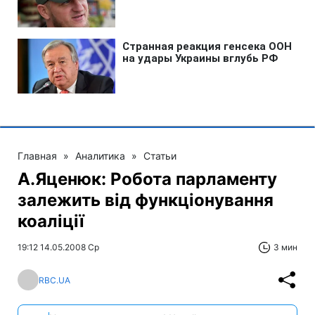
Главная
»
Аналитика
»
Статьи
А.Яценюк: Робота парламенту
залежить від функціонування
коаліції
19:12 14.05.2008 Ср
3 мин
RBC.UA