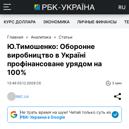
RU
КУРС ДОЛЛАРА
ЭКОНОМИКА
ЛИЧНЫЕ ФИНАНСЫ
T
Главная
»
Аналитика
»
Статьи
Ю.Тимошенко: Оборонне
виробництво в Україні
профінансоване урядом на
100%
13:46 05.12.2009 Сб
3 мин
RBC.UA
Не трать время на шум! Читай только суть из
РБК-Украина в Google