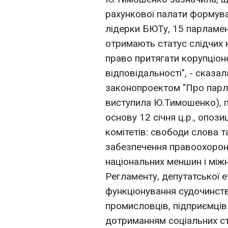
рахункової палати формува
лідерки БЮТу, 15 парламен
отримають статус слідчих к
право притягати корупціоне
відповідальності", - сказа
законопроектом "Про парла
виступила Ю.Тимошенко), 
основу 12 січня ц.р., опози
комітетів: свободи слова т
забезпечення правоохоронн
національних меншин і між
Регламенту, депутатської е
функціонування судочинств
промисловців, підприємців 
дотриманням соціальних ст