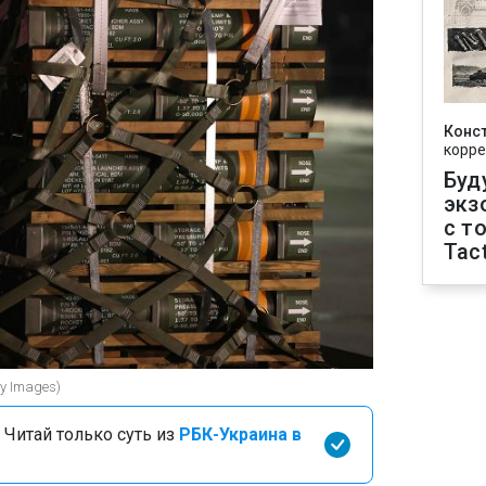
Конс
корре
Буд
экз
с т
Tact
y Images)
 Читай только суть из
РБК-Украина в