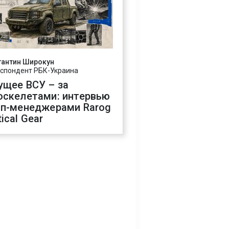
тантин Широкун
спондент РБК-Украина
ущее ВСУ – за
оскелетами: интервью
оп-менеджерами Rarog
ical Gear