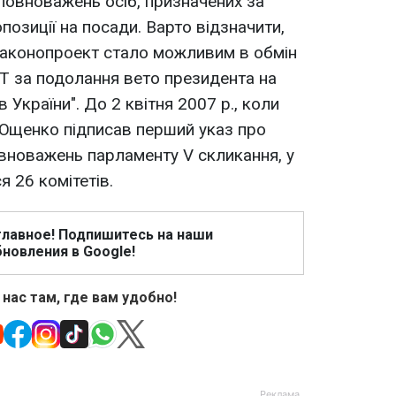
повноважень осіб, призначених за
озиції на посади. Варто відзначити,
законопроект стало можливим в обмін
Т за подолання вето президента на
в України". До 2 квітня 2007 р., коли
 Ющенко підписав перший указ про
вноважень парламенту V скликання, у
я 26 комітетів.
главное! Подпишитесь на наши
новления в Google!
 нас там, где вам удобно!