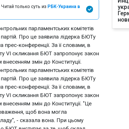
Инц
укр
 Читай только суть из
РБК-Украина в
Гер
нов
нтрольних парламентських комітетів
х партій. Про це заявила лідерка БЮТу
 прес-конференції. За її словами, в
ту VI скликання БЮТ запропонує закон
 внесенням змін до Конституції.
нтрольних парламентських комітетів
х партій. Про це заявила лідерка БЮТу
 прес-конференції. За її словами, в
ту VI скликання БЮТ запропонує закон
 внесенням змін до Конституції. "Це
новаження, щоб вона могла
аду", - сказала вона. При цьому
о БЮТ виступає за те, щоб склад