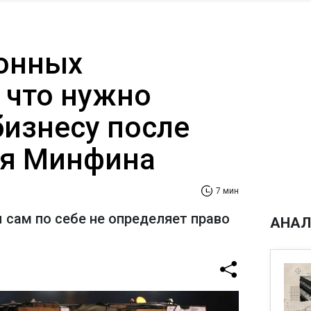
онных
 что нужно
бизнесу после
ия Минфина
7 мин
 сам по себе не определяет право
АНАЛ