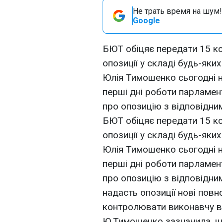
Не трать время на шум!
Google
БЮТ обіцяє передати 15 ко
опозиції у складі будь-яки
Юлія Тимошенко сьогодні на
перші дні роботи парламен
про опозицію з відповідним
БЮТ обіцяє передати 15 ко
опозиції у складі будь-яки
Юлія Тимошенко сьогодні на
перші дні роботи парламен
про опозицію з відповідним
надасть опозиції нові пов
контролювати виконавчу вл
Ю.Тимошенко зазначила, щ