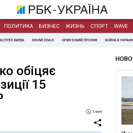
ПОЛИТИКА
БИЗНЕС
ЖИЗНЬ
СПОРТ
WAVE
БСТРЕЛ КИЕВА
DRONE DEALS
ОРМУЗСКИЙ ПРОЛИВ
ВОЙНА В УКРАИ
НОВО
о обіцяє
зиції 15
Р
3 мин