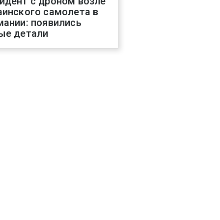
идент с дроном возле
аинского самолета в
мании: появились
ые детали