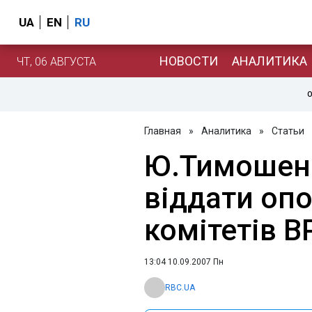
UA
EN
RU
НОВОСТИ
АНАЛИТИКА
ЧТ, 06 АВГУСТА
О
Главная
»
Аналитика
»
Статьи
Ю.Тимошенк
віддати опо
комітетів В
13:04 10.09.2007 Пн
RBC.UA