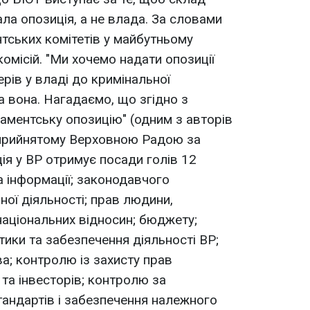
ла опозиція, а не влада. За словами
тських комітетів у майбутньому
омісій. "Ми хочемо надати опозиції
рів у владі до кримінальної
ла вона. Нагадаємо, що згідно з
ментську опозицію" (одним з авторів
прийнятому Верховною Радою за
ція у ВР отримує посади голів 12
а інформації; законодавчого
ої діяльності; прав людини,
національних відносин; бюджету;
тики та забезпечення діяльності ВР;
а; контролю із захисту прав
та інвесторів; контролю за
андартів і забезпечення належного