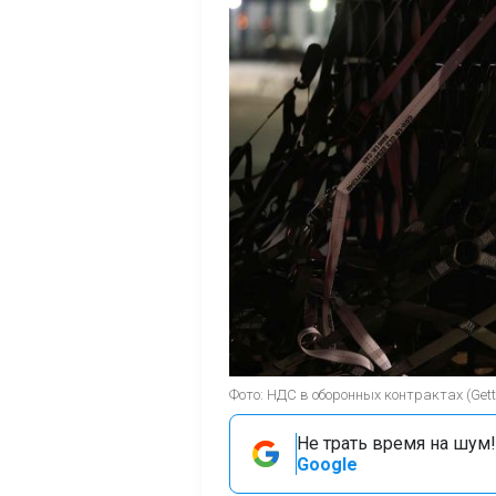
Фото: НДС в оборонных контрактах (Gett
Не трать время на шум!
Google