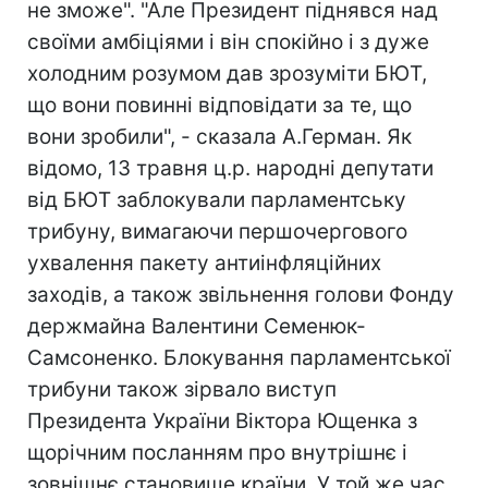
не зможе". "Але Президент піднявся над
своїми амбіціями і він спокійно і з дуже
холодним розумом дав зрозуміти БЮТ,
що вони повинні відповідати за те, що
вони зробили", - сказала А.Герман. Як
відомо, 13 травня ц.р. народні депутати
від БЮТ заблокували парламентську
трибуну, вимагаючи першочергового
ухвалення пакету антиінфляційних
заходів, а також звільнення голови Фонду
держмайна Валентини Семенюк-
Самсоненко. Блокування парламентської
трибуни також зірвало виступ
Президента України Віктора Ющенка з
щорічним посланням про внутрішнє і
зовнішнє становище країни. У той же час,