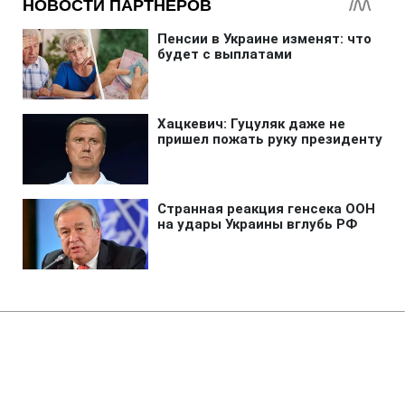
Главная
»
Аналитика
»
Статьи
Ю.Тимошенко: У новій