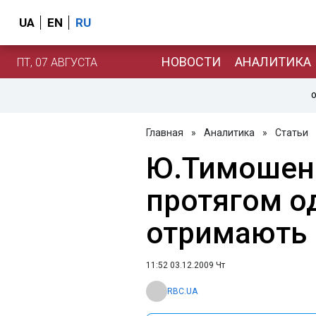
UA
EN
RU
НОВОСТИ
АНАЛИТИКА
ПТ, 07 АВГУСТА
О
Главная
»
Аналитика
»
Статьи
Ю.Тимошенк
протягом о
отримають 
11:52 03.12.2009 Чт
RBC.UA