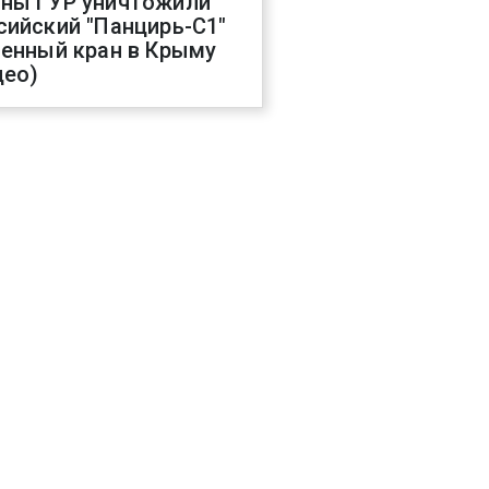
ны ГУР уничтожили
сийский "Панцирь-С1"
оенный кран в Крыму
део)