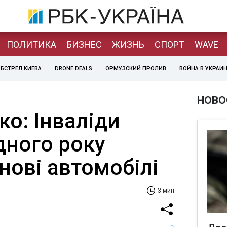
ПОЛИТИКА
БИЗНЕС
ЖИЗНЬ
СПОРТ
WAVE
БСТРЕЛ КИЕВА
DRONE DEALS
ОРМУЗСКИЙ ПРОЛИВ
ВОЙНА В УКРАИ
НОВО
о: Інваліди
дного року
нові автомобілі
3 мин