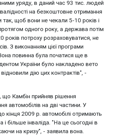
аними уряду, в даний час 93 тис. людей
інвалідності на безкоштовне отримання
 так, щоб вони не чекали 5-10 років і
протягом одного року, а держава потім
0 років потроху розраховуватися, не
ів. З виконанням цієї програми
 Вона повинна була початися ще в
зидентом України було накладено вето
 відновили дію цих контрактів", -
, що Камбін прийняв рішення
ня автомобілів на дві частини. У
о кінця 2009 р. автомобілі отримають
а і більше інваліда. "На це сьогодні в
аючи на кризу", - заявила вона.