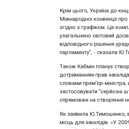
Крім цього, Україна до кін
Міжнародної конвенції про 
згідно з графіком. Це ком
узагальнено світовий досві
відповідного рішення уряд
парламенту", - сказала Ю.
Також Кабмін планує створ
дотриманням прав інваліді
словами прем'єр-міністра,
застосовувати "серйозні шт
спрямовані на створення но
Як заявила Ю.Тимошенко, в
місць для інвалідів. «У 20