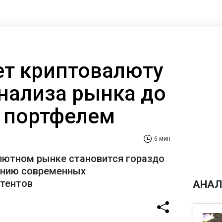
ает криптовалюту
анализа рынка до
 портфелем
6 мин
лютном рынке становится гораздо
ению современных
стентов
АНАЛ