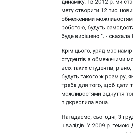
динаміку. І в 2012 р. ми с
мету створити 12 тис. нов
обмеженими можливостями.
роботою, будуть самодостат
буде вирішено ", - сказала
Крім цього, уряд має намір
студентів з обмеженими мо
всіх таких студентів, рівно,
будуть такого ж розміру, як
треба для того, щоб дати 
можливостями відчуття того
підкреслила вона.
Нагадаємо, сьогодні, 3 гр
інвалідів. У 2009 р. темою 