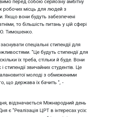
тавимо перед собою серйозну амбітну
их робочих місць для людей з
 Якщо вони будуть забезпечені
німи, то більшість питань у цій сфері
 Ю. Тимошенко.
 заснувати спеціальні стипендії для
жливостями. "Це будуть стипендії для
 скільки їх треба, стільки й буде. Вони
 і стипендії звичайних студентів. Це
талановитої молоді з обмеженими
, що держава їх бачить ", -
удня, відзначається Міжнародний день
Дня є "Реалізація ЦРТ в інтересах усіх: