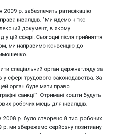
ця 2009 р. забезпечить ратифікацію
права інвалідів. "Ми йдемо чітко
плексний документ, в якому
д у цій сфері. Сьогодні після прийняття
ом, ми направимо конвенцію до
Тимошенко.
ити спеціальний орган держнагляду за
в у сфері трудового законодавства. За
 цей орган буде мати право
рафні санкції". Отримані кошти будуть
вих робочих місць для інвалідів.
 2008 р. було створено 8 тис. робочих
09 р. ми збережемо серйозну позитивну