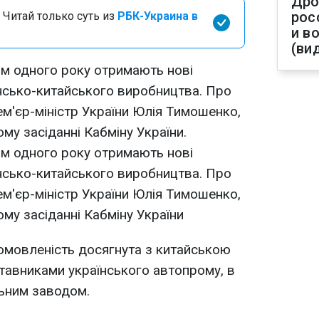
Дро
рос
 Читай только суть из
РБК-Украина в
и в
(ви
гом одного року отримають нові
їнсько-китайського виробництва. Про
ем'єр-міністр України Юлія Тимошенко,
му засіданні Кабміну України.
гом одного року отримають нові
їнсько-китайського виробництва. Про
ем'єр-міністр України Юлія Тимошенко,
му засіданні Кабміну України
домовленість досягнута з китайською
тавниками українського автопрому, в
льним заводом.