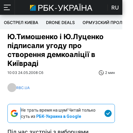
RU
ОБСТРЕЛ КИЕВА
DRONE DEALS
ОРМУЗСКИЙ ПРОЛИВ
Ю.Тимошенко і Ю.Луценко
підписали угоду про
створення демкоаліції в
Київраді
10:03 24.05.2008 Сб
2 мин
RBC.UA
Не трать время на шум! Читай только
суть из
РБК-Украина в Google
Під час зустрічі з виборцями