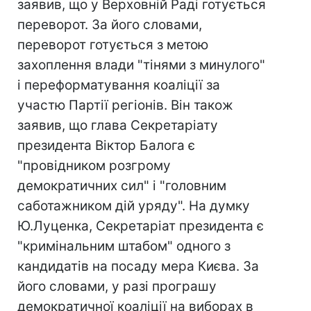
заявив, що у Верховній Раді готується
переворот. За його словами,
переворот готується з метою
захоплення влади "тінями з минулого"
і переформатування коаліції за
участю Партії регіонів. Він також
заявив, що глава Секретаріату
президента Віктор Балога є
"провідником розгрому
демократичних сил" і "головним
саботажником дій уряду". На думку
Ю.Луценка, Секретаріат президента є
"кримінальним штабом" одного з
кандидатів на посаду мера Києва. За
його словами, у разі програшу
демократичної коаліції на виборах в