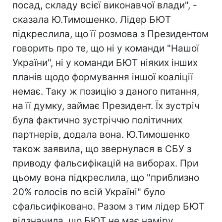
посад, складу всієї виконавчої влади", -
сказала Ю.Тимошенко. Лідер БЮТ
підкреслила, що її розмова з Президентом
говорить про те, що ні у команди "Нашої
України", ні у команди БЮТ ніяких інших
планів щодо формування іншої коаліції
немає. Таку ж позицію з даного питання,
на її думку, займає Президент. Їх зустріч
була фактично зустріччю політичних
партнерів, додала вона. Ю.Тимошенко
також заявила, що звернулася в СБУ з
приводу фальсифікацій на виборах. При
цьому вона підкреслила, що "приблизно
20% голосів по всій Україні" було
сфальсифіковано. Разом з тим лідер БЮТ
відзначила, що БЮТ не має наміру