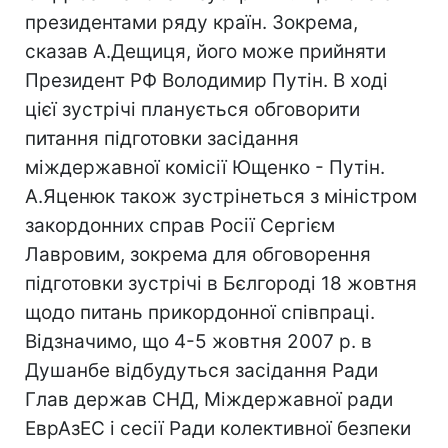
президентами ряду країн. Зокрема,
сказав А.Дещиця, його може прийняти
Президент РФ Володимир Путін. В ході
цієї зустрічі планується обговорити
питання підготовки засідання
міждержавної комісії Ющенко - Путін.
А.Яценюк також зустрінеться з міністром
закордонних справ Росії Сергієм
Лавровим, зокрема для обговорення
підготовки зустрічі в Бєлгороді 18 жовтня
щодо питань прикордонної співпраці.
Відзначимо, що 4-5 жовтня 2007 р. в
Душанбе відбудуться засідання Ради
Глав держав СНД, Міждержавної ради
ЕврАзЕС і сесії Ради колективної безпеки