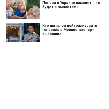
Главная
»
Аналитика
»
Статьи
"Газпром" може скоротити
постачання газу в Україну
17:25 02.10.2007 Вт
3 мин
RBC.UA