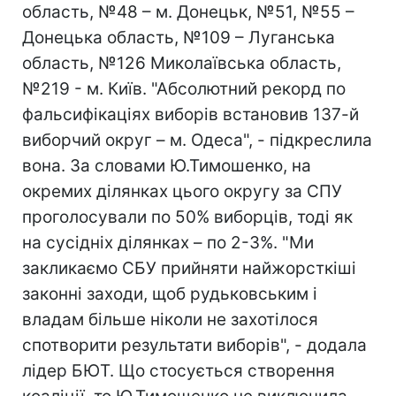
область, №48 – м. Донецьк, №51, №55 –
Донецька область, №109 – Луганська
область, №126 Миколаївська область,
№219 - м. Київ. "Абсолютний рекорд по
фальсифікаціях виборів встановив 137-й
виборчий округ – м. Одеса", - підкреслила
вона. За словами Ю.Тимошенко, на
окремих ділянках цього округу за СПУ
проголосували по 50% виборців, тоді як
на сусідніх ділянках – по 2-3%. "Ми
закликаємо СБУ прийняти найжорсткіші
законні заходи, щоб рудьковським і
владам більше ніколи не захотілося
спотворити результати виборів", - додала
лідер БЮТ. Що стосується створення