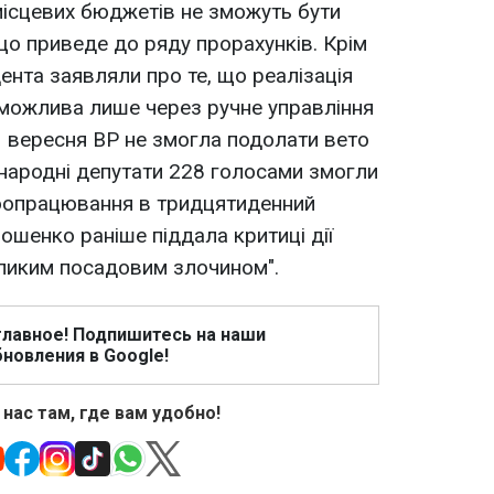
місцевих бюджетів не зможуть бути
що приведе до ряду прорахунків. Крім
дента заявляли про те, що реалізація
 можлива лише через ручне управління
21 вересня ВР не змогла подолати вето
, народні депутати 228 голосами змогли
доопрацювання в тридцятиденний
ошенко раніше піддала критиці дії
еликим посадовим злочином".
главное! Подпишитесь на наши
новления в Google!
 нас там, где вам удобно!