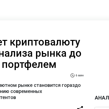
ает криптовалюту
анализа рынка до
 портфелем
6 мин
лютном рынке становится гораздо
ению современных
стентов
АНАЛ