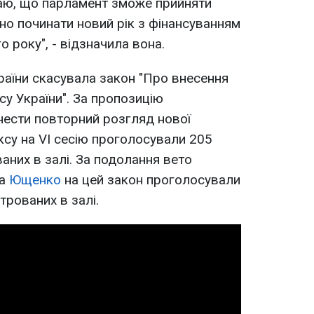
аю, що парламент зможе прийняти
но починати новий рік з фінансуванням
 року", - відзначила вона.
раїни скасувала закон "Про внесення
у України". За пропозицію
нести повторний розгляд нової
су на VI сесію проголосували 205
аних в залі. За подолання вето
ра
Ющенко
на цей закон проголосували
трованих в залі.