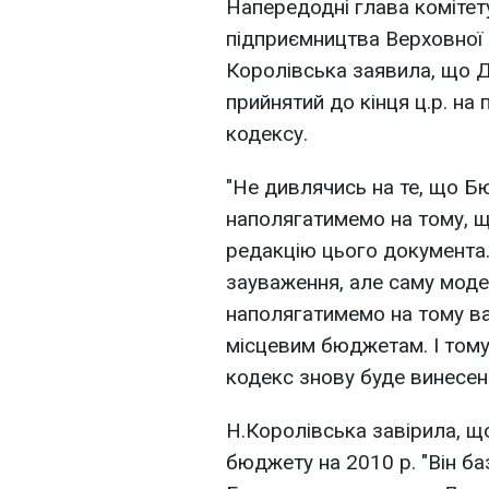
Напередодні глава комітету
підприємництва Верховної 
Королівська заявила, що 
прийнятий до кінця ц.р. на
кодексу.
"Не дивлячись на те, що Б
наполягатимемо на тому, 
редакцію цього документа.
зауваження, але саму моде
наполягатимемо на тому ва
місцевим бюджетам. І то
кодекс знову буде винесени
Н.Королівська завірила, щ
бюджету на 2010 р. "Він ба