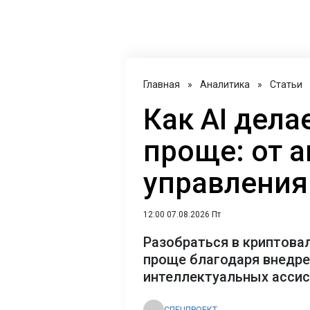
Главная
»
Аналитика
»
Статьи
Как AI дел
проще: от 
управления
12:00 07.08.2026 Пт
Разобраться в криптова
проще благодаря внедр
интеллектуальных асси