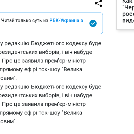
Как
"Че
рос
вид
 Читай только суть из
РБК-Украина в
ву редакцію Бюджетного кодексу буде
резидентських виборів, і він набуде
. Про це заявила прем'єр-міністр
прямому ефірі ток-шоу "Велика
ьовим".
ву редакцію Бюджетного кодексу буде
резидентських виборів, і він набуде
. Про це заявила прем'єр-міністр
прямому ефірі ток-шоу "Велика
ьовим".