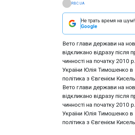
RBC.UA
Не трать время на шум!
Google
Вето глави держави на но
відкликано відразу після п
чинності на початку 2010 р
України Юлія Тимошенко в 
політика з Євгенієм Кисел
Вето глави держави на но
відкликано відразу після п
чинності на початку 2010 р
України Юлія Тимошенко в 
політика з Євгенієм Кисел