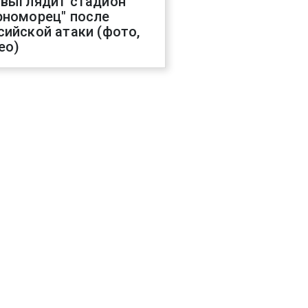
 выглядит стадион
рноморец" после
сийской атаки (фото,
ео)