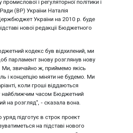
 промислової і регуляторної політики і
Ради (ВР) України Наталія
Держбюджет України на 2010 р. буде
 підставі нової редакції Бюджетного
юджетний кодекс був відхилений, ми
щоб парламент знову розглянув нову
 Ми, звичайно ж, приймемо якісь
ль і концепцію міняти не будемо. Ми
ріанті, коли гроші віддаються
му найближчим часом Бюджетний
й на розгляд", - сказала вона.
о уряд підготує в строк проект
зуватиметься на підставі нового