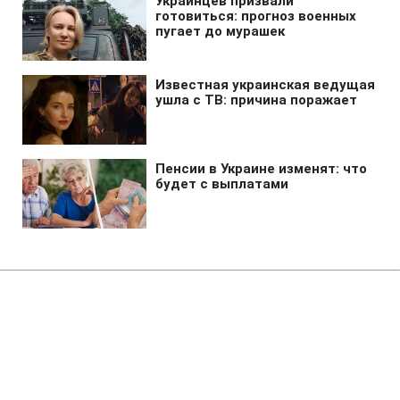
Главная
»
Аналитика
»
Статьи
М.Саакашвілі: РФ намагається
переглянути європейський і
світовий порядок