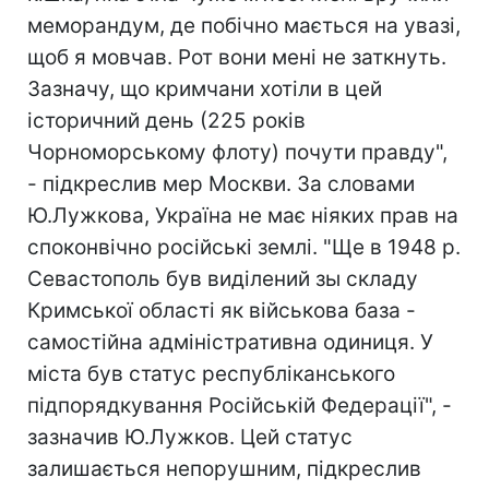
меморандум, де побічно мається на увазі,
щоб я мовчав. Рот вони мені не заткнуть.
Зазначу, що кримчани хотіли в цей
історичний день (225 років
Чорноморському флоту) почути правду",
- підкреслив мер Москви. За словами
Ю.Лужкова, Україна не має ніяких прав на
споконвічно російські землі. "Ще в 1948 р.
Севастополь був виділений зы складу
Кримської області як військова база -
самостійна адміністративна одиниця. У
міста був статус республіканського
підпорядкування Російській Федерації", -
зазначив Ю.Лужков. Цей статус
залишається непорушним, підкреслив