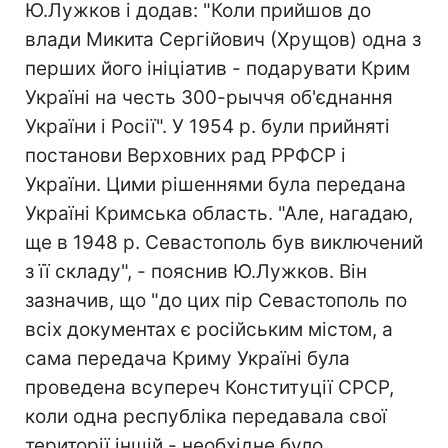
Ю.Лужков і додав: "Коли прийшов до
влади Микита Сергійович (Хрущов) одна з
перших його ініціатив - подарувати Крим
Україні на честь 300-рыччя об'єднання
України і Росії". У 1954 р. були прийняті
постанови Верховних рад РРФСР і
України. Цими рішеннями була передана
Україні Кримська область. "Але, нагадаю,
ще в 1948 р. Севастополь був виключений
з її складу", - пояснив Ю.Лужков. Він
зазначив, що "до цих пір Севастополь по
всіх документах є російським містом, а
сама передача Криму Україні була
проведена всупереч Конституції СРСР,
коли одна республіка передавала свої
території іншій - необхідне було