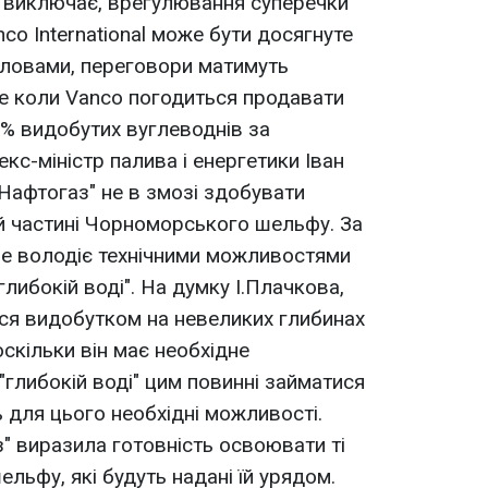
 виключає, врегулювання суперечки
co International може бути досягнуте
 словами, переговори матимуть
е коли Vanco погодиться продавати
0% видобутих вуглеводнів за
екс-міністр палива і енергетики Іван
Нафтогаз" не в змозі здобувати
й частині Чорноморського шельфу. За
не володіє технічними можливостями
глибокій воді". На думку І.Плачкова,
ся видобутком на невеликих глибинах
кільки він має необхідне
 "глибокій воді" цим повинні займатися
ть для цього необхідні можливості.
" виразила готовність освоювати ті
льфу, які будуть надані їй урядом.