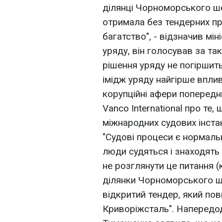
ділянці Чорноморського ше
отримала без тендерних п
багатство", - відзначив мін
уряду, він голосував за т
рішення уряду не погіршить 
імідж уряду найгірше вплив
корупційні афери попередн
Vanco International про те
міжнародних судових інста
"Судові процеси є нормальн
люди судяться і знаходять 
не розглянути це питання 
ділянки Чорноморського ш
відкритий тендер, який пов
Криворіжсталь". Напередод