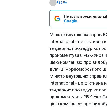
RBC.UA
Не трать время на шум!
Google
Міністр внутрішніх справ 
International - це фіктивн
тендерних процедур колоса
прокоментував РБК-Україна
цією компанією про видобу
ділянці Чорноморського ш
Міністр внутрішніх справ 
International - це фіктивн
тендерних процедур колоса
прокоментував РБК-Україна
цією компанією про видобу