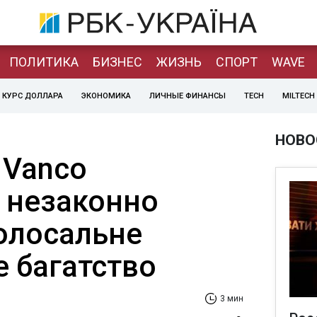
ПОЛИТИКА
БИЗНЕС
ЖИЗНЬ
СПОРТ
WAVE
КУРС ДОЛЛАРА
ЭКОНОМИКА
ЛИЧНЫЕ ФИНАНСЫ
TECH
MILTECH
НОВО
 Vanco
al незаконно
олосальне
е багатство
3 мин