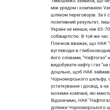
Тимошенко заявила, що не
між урядом і компанією Van
шляхом переговорів. За її
позитивний результат, лиш
Україні не менше, ніж 65-7
собівартістю. В той же час 
Плачков вважає, що НАК "
вуглеводні в глибоководні
його словами, "Нафтогаз" 
видобувати нафту і газ "на 
доцільно, щоб НАК займав
Чорноморського шельфу, ос
устаткування і досвід, а на
іноземні компанії, які маю
Відзначимо, НАК "Нафтогаз
ділянки Чорноморського ше