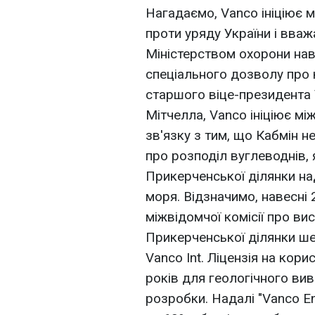
Нагадаємо, Vanco ініціює 
проти уряду України і вва
Міністерством охорони н
спеціального дозволу про
старшого віце-президента
Мітчелла, Vanco ініціює м
зв'язку з тим, що Кабмін н
про розподіл вуглеводнів,
Прикерченської ділянки н
моря. Відзначимо, навесні 
міжвідомчої комісії про в
Прикерченської ділянки ш
Vanco Int. Ліцензія на кор
років для геологічного ви
розробки. Надалі "Vanco E