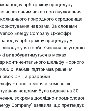
міжнародну арбітражну процедуру
жає незаконним наказ про анулювання
авколишнього природного середовища
 користування надрами. За словами
 Vanco Energy Company Джеффрі
іжнародну арбітражну процедуру у
е виконує узяті зобов'язання за угодою
 які видобуватимуться в межах
адр континентального шельфу Чорного
2006 р. Кабмін підтримав рішення
исновок СРП з розробки
ельфу Чорного моря з компанією
истування надрами була видана на 30
вчення, зокрема дослідно-промислової
nergy Company" заявила, що претендує