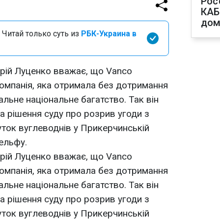
Рос
КАБ
дом
 Читай только суть из
РБК-Украина в
Юрій Луценко вважає, що Vanco
а компанія, яка отримала без дотримання
льне національне багатство. Так він
 рішення суду про розрив угоди з
ток вуглеводнів у Прикерчинській
ельфу.
Юрій Луценко вважає, що Vanco
а компанія, яка отримала без дотримання
льне національне багатство. Так він
 рішення суду про розрив угоди з
ток вуглеводнів у Прикерчинській