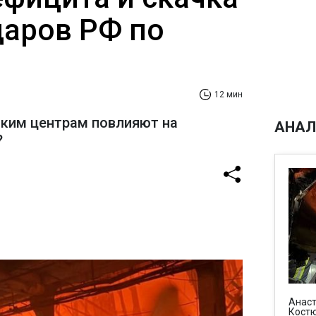
даров РФ по
12 мин
ским центрам повлияют на
АНАЛ
?
Анаст
Костю