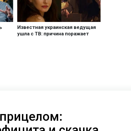
 прицелом:
ефицита и скачка