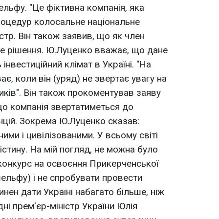
льфу. "Це фіктивна компанія, яка
роцедур колосальне національне
істр. Він також заявив, що як член
аке рішення. Ю.Луценко вважає, що дане
інвестиційний клімат в Україні. "На
ає, коли він (уряд) не звертає увагу на
иків". Він також прокоментував заяву
, що компанія звертатиметься до
нцій. Зокрема Ю.Луценко сказав:
ими і цивілізованими. У всьому світі
істину. На мій погляд, не можна було
(конкурс на освоєння Прикерченської
ельфу) і не спробувати провести
инен дати Україні набагато більше, ніж
ні прем'єр-міністр України Юлія