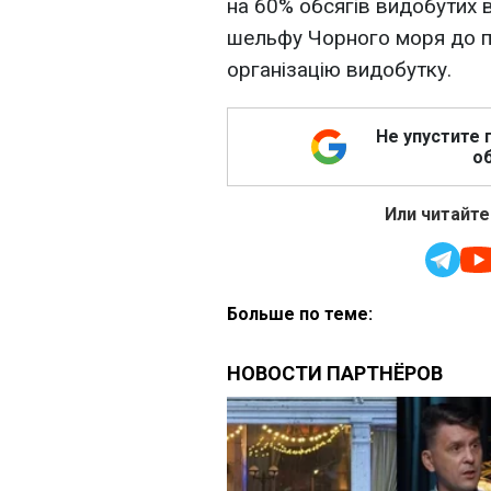
на 60% обсягів видобутих 
шельфу Чорного моря до по
організацію видобутку.
Не упустите 
об
Или читайте
Больше по теме: