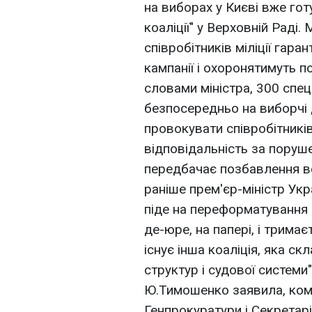
на виборах у Києві вже гот
коаліції" у Верховній Раді.
співробітників міліції гар
кампанії і охоронятимуть п
словами міністра, 300 спе
безпосередньо на виборчі 
провокувати співробітників
відповідальність за поруш
передбачає позбавлення вол
раніше прем'єр-міністр Ук
піде на переформатування к
де-юре, на папері, і трима
існує інша коаліція, яка ск
структур і судової системи
Ю.Тимошенко заявила, ком
Генпрокуратури і Секретар