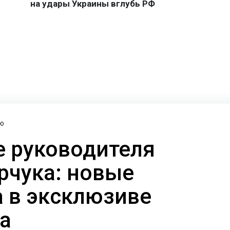
ю
 руководителя
рчука: новые
а в эксклюзиве
а