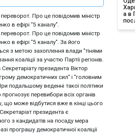
Оде
Хар
а в
 переворот. Про це повідомив міністр
пос
ко в ефірі "5 каналу".
 переворот. Про це повідомив міністр
ко в ефірі "5 каналу". За його
ься з метою захоплення влади "тінями
ння коаліції за участю Партії регіонів.
а Секретаріату президента Віктор
грому демократичних сил" і "головним
При подальшому веденні такої політики
о прогнозує перевибори всіх органів
, що може відбутися вже в кінці цього
 Секретаріат президента є
ого з кандидатів на посаду мера
разі програшу демократичної коаліції