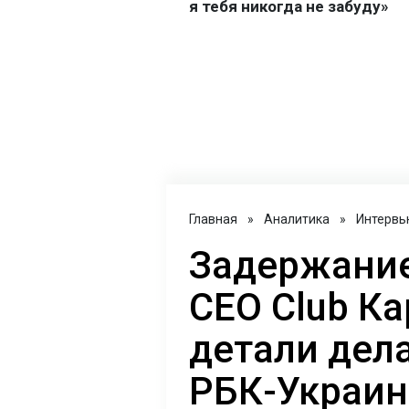
Главная
»
Аналитика
»
Интервь
Задержание
CEO Club Ка
детали дел
РБК-Украин