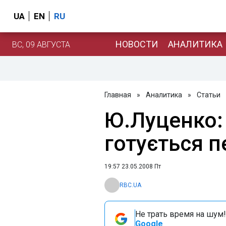
UA
EN
RU
НОВОСТИ
АНАЛИТИКА
ВС, 09 АВГУСТА
Главная
»
Аналитика
»
Статьи
Ю.Луценко:
готується 
19:57 23.05.2008 Пт
RBC.UA
Не трать время на шум!
Google