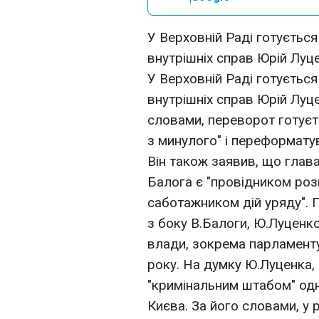
У Верховній Раді готується
внутрішніх справ Юрій Луцен
У Верховній Раді готується
внутрішніх справ Юрій Луцен
словами, переворот готуєт
з минулого" і переформатува
Він також заявив, що глав
Балога є "провідником роз
саботажником дій уряду". 
з боку В.Балоги, Ю.Луценк
влади, зокрема парламенту
року. На думку Ю.Луценка,
"кримінальним штабом" одн
Києва. За його словами, у 