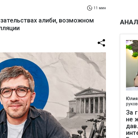
11 мин
азательствах алиби, возможном
АНАЛ
лляции
Юлия
руков
За 
не 
дав
инт