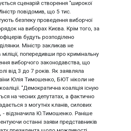
ується сценарій створення "широкої
 Міністр повідомив, що 5 тис.
антують безпеку проведення виборчої
орядок на виборах Києва. Крім того, за
цофіцерів будуть розподілено
ділянки. Міністр закликав не
 міліції, попередивши про кримінальну
ення виборчого законодавства, що
і від 3 до 7 років. Як заявляла
раїни Юлія Тимошенко, БЮТ ніколи не
оаліції. "Демократична коаліція існую
ється на чесних депутатах, а фактично
ладається з могутніх кланів, силових
", - відзначила Ю.Тимошенко. Раніше
ентуючи останні заяви представників
іату президента щодо можливості