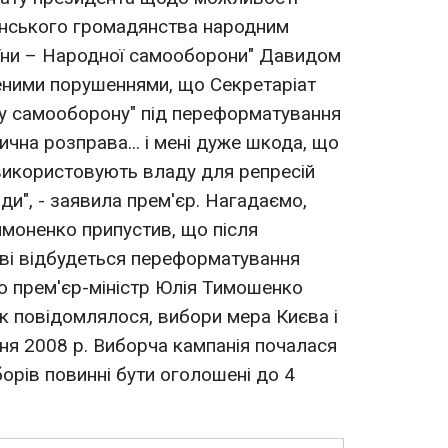
їнського громадянства народним
аїни – Народної самооборони" Давидом
еними порушеннями, що Секретаріат
у самооборону" під переформатування
тична розправа... і мені дуже шкода, що
використовують владу для репресій
ди", - заявила прем'єр. Нагадаємо,
моненко припустив, що після
єві відбудеться переформатування
бо прем'єр-міністр Юлія Тимошенко
Як повідомлялося, вибори мера Києва і
ня 2008 р. Виборча кампанія почалася
орів повинні бути оголошені до 4