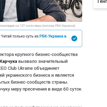
Ген
лосипедов на 127 тысяч евро (коллаж РБК-Украина)
 Читай только суть из
РБК-Украина в
ектора крупного бизнес-сообщества
Карчука
вызвало значительный
CEO Club Ukraine объединяет
ей украинского бизнеса и является
ытых бизнес-сообществ страны.
чуку меру пресечения в виде 60 суток