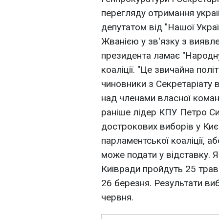
перегляду отримання укра
депутатом від "Нашої Укр
Жванією у зв'язку з виявл
президента ламає "Народн
коаліції. "Це звичайна полі
чиновники з Секретаріату 
над членами власної коман
раніше лідер КПУ Петро Си
дострокових виборів у Ки
парламентської коаліції, а
може подати у відставку. 
Київради пройдуть 25 трав
26 березня. Результати виб
червня.