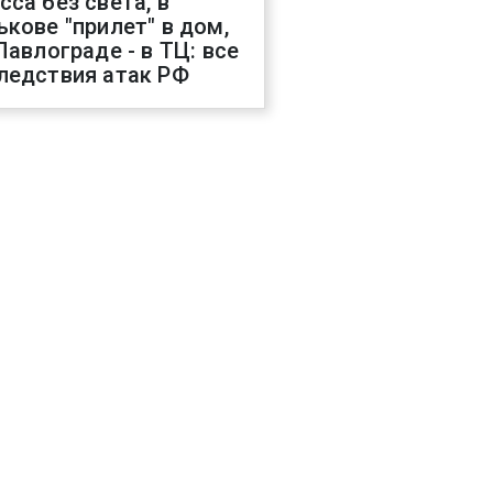
сса без света, в
ькове "прилет" в дом,
 Павлограде - в ТЦ: все
ледствия атак РФ