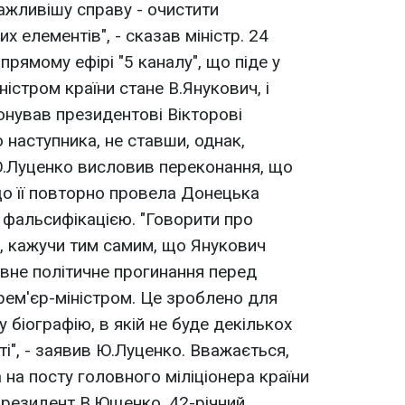
ажливішу справу - очистити
х елементів", - сказав міністр. 24
прямому ефірі "5 каналу", що піде у
ністром країни стане В.Янукович, і
нував президентові Вікторові
наступника, не ставши, однак,
ж Ю.Луценко висловив переконання, що
що її повторно провела Донецька
 фальсифікацією. "Говорити про
у, кажучи тим самим, що Янукович
 явне політичне прогинання перед
рем'єр-міністром. Це зроблено для
у біографію, в якій не буде декількох
і", - заявив Ю.Луценко. Вважається,
на посту головного міліціонера країни
президент В.Ющенко. 42-річний