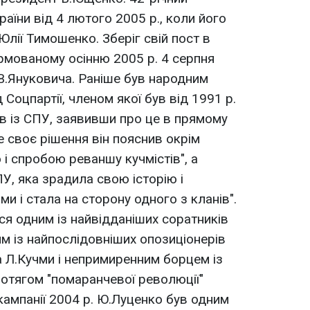
їни від 4 лютого 2005 р., коли його
лії Тимошенко. Зберіг свій пост в
рмованому осінню 2005 р. 4 серпня
В.Януковича. Раніше був народним
 Соцпартії, членом якої був від 1991 р.
в із СПУ, заявивши про це в прямому
ке своє рішення він пояснив окрім
і спробою реваншу кучмістів", а
У, яка зрадила свою історію і
и і стала на сторону одного з кланів".
я одним із найвідданіших соратників
м із найпослідовніших опозиціонерів
а Л.Кучми і непримиренним борцем із
ротягом "помаранчевої революції"
ампанії 2004 р. Ю.Луценко був одним