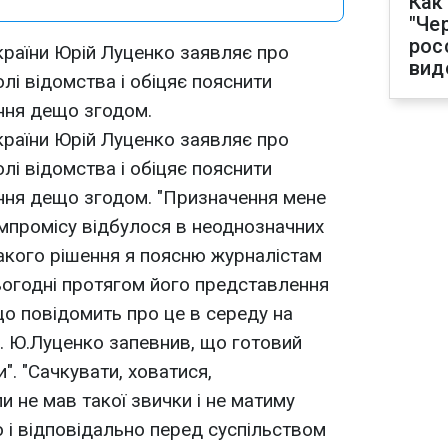
Как
"Че
рос
України Юрій Луценко заявляє про
вид
лі відомства і обіцяє пояснити
ння дещо згодом.
України Юрій Луценко заявляє про
лі відомства і обіцяє пояснити
ння дещо згодом. "Призначення мене
мпромісу відбулося в неоднозначних
такого рішення я поясню журналістам
сьогодні протягом його представлення
 що повідомить про це в середу на
ів. Ю.Луценко запевнив, що готовий
". "Сачкувати, ховатися,
и не мав такої звички і не матиму
 і відповідально перед суспільством