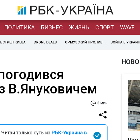
ПОЛИТИКА
БИЗНЕС
ЖИЗНЬ
СПОРТ
WAVE
БСТРЕЛ КИЕВА
DRONE DEALS
ОРМУЗСКИЙ ПРОЛИВ
ВОЙНА В УКРАИ
НОВО
погодився
з В.Януковичем
3 мин
 Читай только суть из
РБК-Украина в