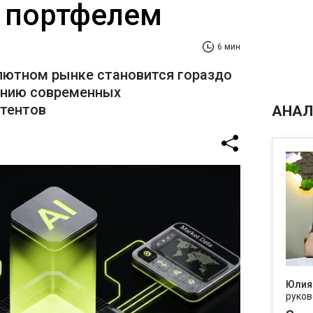
 портфелем
6 мин
лютном рынке становится гораздо
ению современных
стентов
АНАЛ
Юлия
руков