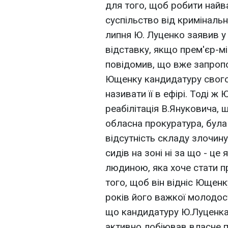
для того, щоб робити найв
суспільство від кримінальни
липня Ю. Луценко заявив у 
відставку, якщо прем'єр-мі
повідомив, що вже запропо
Ющенку кандидатуру свого 
називати її в ефірі. Тоді 
реабілітація В.Януковича, 
обласна прокуратура, була
відсутність складу злочин
сидів на зоні ні за що - це
людиною, яка хоче стати п
того, щоб він відніс Ющенк
років його важкої молодост
що кандидатуру Ю.Луценка 
активно лобіював власне 