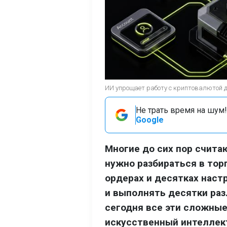
ИИ упрощает работу с криптовалютой 
Не трать время на шум!
Google
Многие до сих пор счит
нужно разбираться в тор
ордерах и десятках наст
и выполнять десятки раз
сегодня все эти сложные
искусственный интеллект