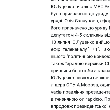
Ю.Луценко очолює МВС Укра
було призначено до уряду Ю
уряді Юрія Єханурова, сфо
його призначено до уряду 
депутатом 4-5 скликань від
13 липня Ю.Луценко вийшо
ефірі телеканалу "1+1". Та
іншого "політичною кризою 
також "зрадою верхівки СП
принципи боротьби з кланам
Ю.Луценко завжди вважавс
лідера СПУ А.Мороза, одни
часів правління президент
вітчизняною олігархією. П
впродовж президентської к