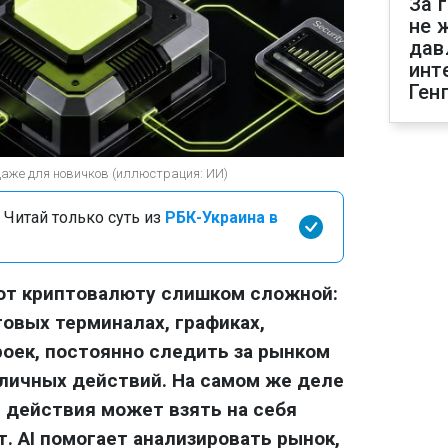
За 
не 
дав
инт
Ген
даже для новичков (иллюстрация: ИИ)
 Читай только суть из
РБК-Украина в
ают криптовалюту слишком сложной:
говых терминалах, графиках,
роек, постоянно следить за рынком
личных действий. На самом же деле
 действия может взять на себя
. AI помогает анализировать рынок,