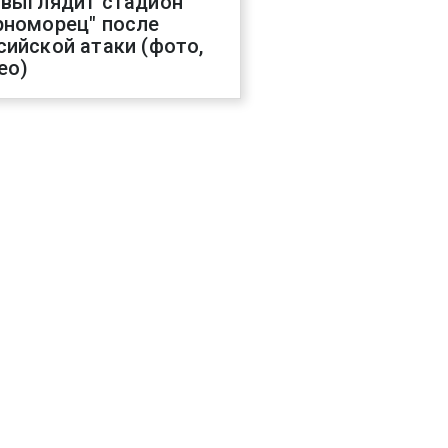
 выглядит стадион
рноморец" после
сийской атаки (фото,
ео)