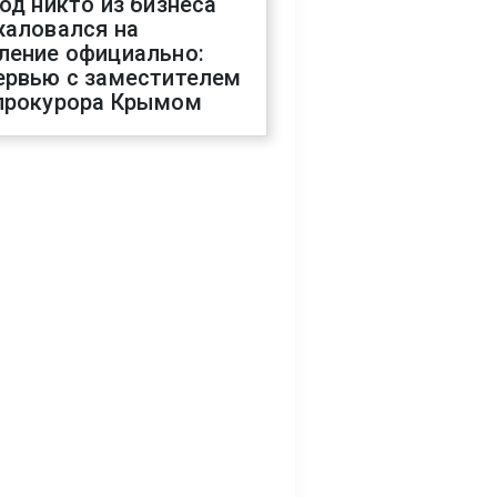
год никто из бизнеса
жаловался на
ление официально:
ервью с заместителем
прокурора Крымом