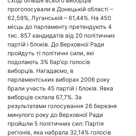
сході більше всього виборців
проголосували в Донецькій області –
62,59%, Луганській – 61,44%. На 450
місць до парламенту претендують 4
тис. 857 кандидатів від 20 політичних
партій і блоків. До Верховної Ради
пройдуть ті політичні сили, які
подолають 3% бар'єр голосів
виборців. Нагадаємо, в
парламентських виборах 2006 року
брали участь 45 партій і блоків. Явка
виборців склала 67,7%. За
результатами голосування 26 березня
минулого року до Верховної Ради
пройшли 5 політичних сил: Партія
регіонів, яка набрала 32,14% голосів