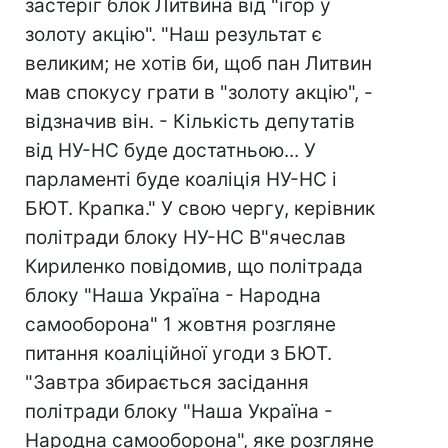
застеріг блок Литвина від "ігор у
золоту акцію". "Наш результат є
великим; не хотів би, щоб пан Литвин
мав спокусу грати в "золоту акцію", -
відзначив він. - Кількість депутатів
від НУ-НС буде достатньою... У
парламенті буде коаліція НУ-НС і
БЮТ. Крапка." У свою чергу, керівник
політради блоку НУ-НС В"ячеслав
Кириленко повідомив, що політрада
блоку "Наша Україна - Народна
самооборона" 1 жовтня розгляне
питання коаліційної угоди з БЮТ.
"Завтра збирається засідання
політради блоку "Наша Україна -
Народна самооборона", яке розгляне