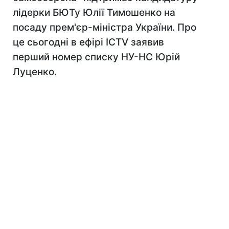
лідерки БЮТу Юлії Тимошенко на
посаду прем'єр-міністра України. Про
це сьогодні в ефірі ICTV заявив
перший номер списку НУ-НС Юрій
Луценко.