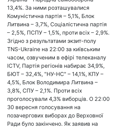
13,4%. За ними розташувалися
Комуністична партія – 5,1%, Блок
Литвина – 3,7%, Соціалістична партія
– 2,5%, ПСПУ – 1,5%, проти всіх – 2,9%.
Згідно з результатами экзит-полу
TNS-Ukraine на 22:00 за київським
часом, озвученим в ефірі телеканалу
ICTV, Партія регіонів набирає 34,9%,
БЮТ – 32,4%, "НУ-НС" – 14,1%, КПУ –
4,5%, Блок Володимира Литвина –
3,8%, СПУ – 2,1%. Проти всіх
проголосували 4,3% виборців. О 22:00
30 вересня голосування на
позачергових виборах до Верховної
Ради було закінчено. Як заявив на