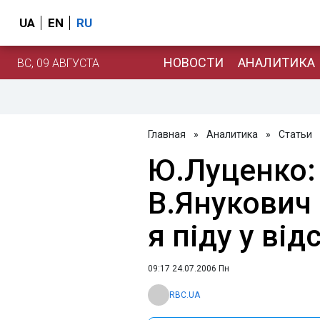
UA
EN
RU
НОВОСТИ
АНАЛИТИКА
ВС, 09 АВГУСТА
Главная
»
Аналитика
»
Статьи
Ю.Луценко:
В.Янукович 
я піду у від
09:17 24.07.2006 Пн
RBC.UA