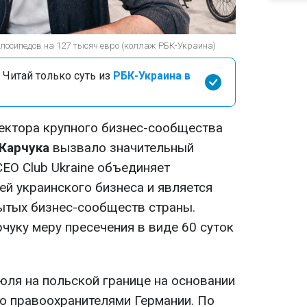
лосипедов на 127 тысяч евро (коллаж РБК-Украина)
 Читай только суть из
РБК-Украина в
ектора крупного бизнес-сообщества
Карчука
вызвало значительный
CEO Club Ukraine объединяет
ей украинского бизнеса и является
ытых бизнес-сообществ страны.
чуку меру пресечения в виде 60 суток
юля на польской границе на основании
го правоохранителями Германии. По