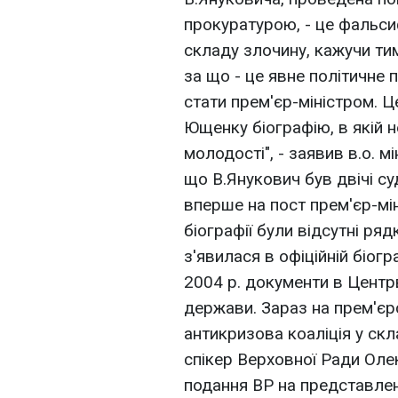
прокуратурою, - це фальсиф
складу злочину, кажучи тим
за що - це явне політичне
стати прем'єр-міністром. Ц
Ющенку біографію, в якій н
молодості", - заявив в.о. м
що В.Янукович був двічі су
вперше на пост прем'єр-мі
біографії були відсутні ря
з'явилася в офіційній біогр
2004 р. документи в Центр
держави. Зараз на прем'єрс
антикризова коаліція у скла
спікер Верховної Ради Ол
подання ВР на представленн