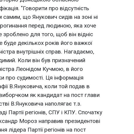
ікація. "Говорити про відсутність
 самим, що Янукович сидів на зоні ні
 прогинання перед людиною, яка хоче
е зроблено для того, щоб він відніс
е буде декількох років його важкої
іністра внутрішніх справ. Нагадаємо,
димий. Коли він був призначений
ністра Леонідом Кучмою, в його
дки про судимості. Ця інформація
афії В.Януковича, коли той подав в
виборчком як кандидат на пост глави
тві В.Януковича наполягає т.з.
ді Партії регіонів, СПУ і КПУ. Спочатку
ександр Мороз направив президентові
я лідера Партії регіонів на пост