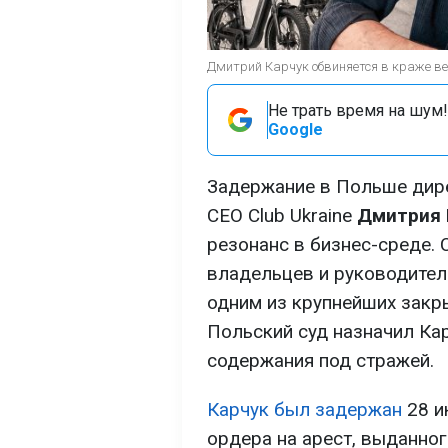
Дмитрий Карчук обвиняется в краже ве
Не трать время на шум!
Google
Задержание в Польше дир
CEO Club Ukraine
Дмитрия 
резонанс в бизнес-среде. 
владельцев и руководител
одним из крупнейших закр
Польский суд назначил Кар
содержания под стражей.
Карчук был задержан
28 и
ордера на арест, выданно