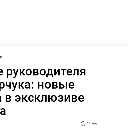
ю
 руководителя
рчука: новые
а в эксклюзиве
а
11 мин