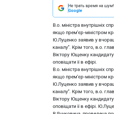
Не трать время на шум!
Google
В.о. міністра внутрішніх сп
якщо прем'єр-міністром кр
Ю.Луценко заявив у вчораш
каналу". Крім того, в.о. г
Віктору Ющенку кандидатур
оповіщати її в ефірі.
В.о. міністра внутрішніх сп
якщо прем'єр-міністром кр
Ю.Луценко заявив у вчораш
каналу". Крім того, в.о. г
Віктору Ющенку кандидатур
оповіщати її в ефірі. Ю.Лу
В.Януковича, проведена 