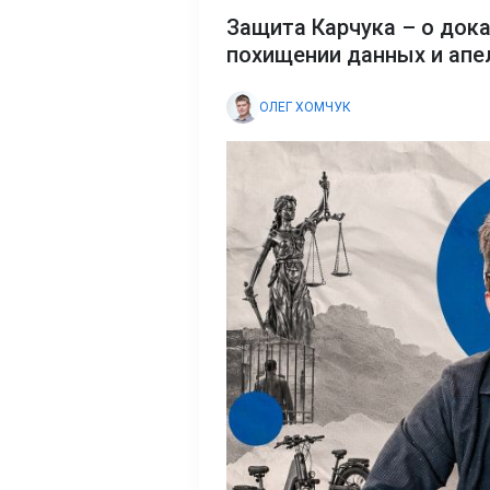
Защита Карчука – о док
похищении данных и апе
ОЛЕГ ХОМЧУК