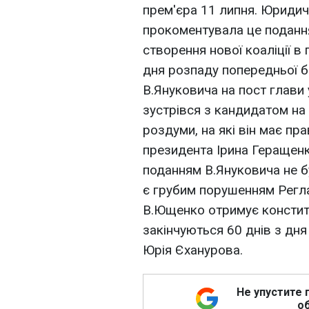
прем'єра 11 липня. Юридич
прокоментувала це подання
створення нової коаліції в
дня розпаду попередньої б
В.Януковича на пост глави
зустрівся з кандидатом на 
роздуми, на які він має пр
президента Ірина Геращен
поданням В.Януковича не б
є грубим порушенням Регла
В.Ющенко отримує конститу
закінчуються 60 днів з дн
Юрія Єханурова.
Не упустите 
об