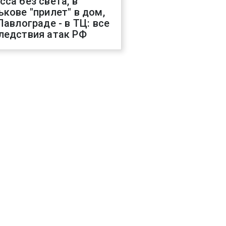
сса без света, в
ькове "прилет" в дом,
 Павлограде - в ТЦ: все
ледствия атак РФ