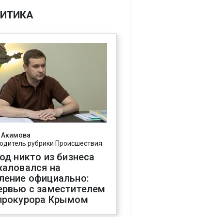
ИТИКА
 Акимова
одитель рубрики Происшествия
год никто из бизнеса
жаловался на
ление официально:
ервью с заместителем
прокурора Крымом