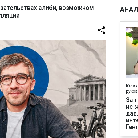
азательствах алиби, возможном
АНАЛ
лляции
Юлия
руков
За 
не 
дав
инт
Ген