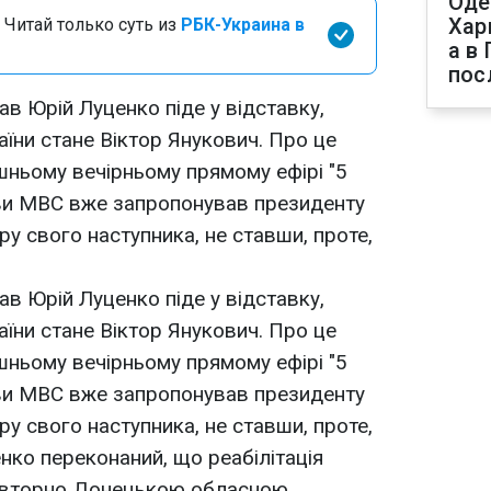
Оде
Хар
 Читай только суть из
РБК-Украина в
а в
пос
рав Юрій Луценко піде у відставку,
аїни стане Віктор Янукович. Про це
ньому вечірньому прямому ефірі "5
лави МВС вже запропонував президенту
у свого наступника, не ставши, проте,
рав Юрій Луценко піде у відставку,
аїни стане Віктор Янукович. Про це
ньому вечірньому прямому ефірі "5
лави МВС вже запропонував президенту
у свого наступника, не ставши, проте,
ценко переконаний, що реабілітація
повторно Донецькою обласною