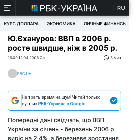
RU
КУРС ДОЛЛАРА
ЭКОНОМИКА
ЛИЧНЫЕ ФИНАНСЫ
T
Ю.Єхануров: ВВП в 2006 р.
росте швидше, ніж в 2005 р.
16:09 12.04.2006 Ср
3 мин
RBC.UA
Не трать время на шум! Читай только
суть из
РБК-Украина в Google
Попередні дані свідчать, що ВВП
України за січень - березень 2006 р.
виріс на 2,4%, а березневе зростання