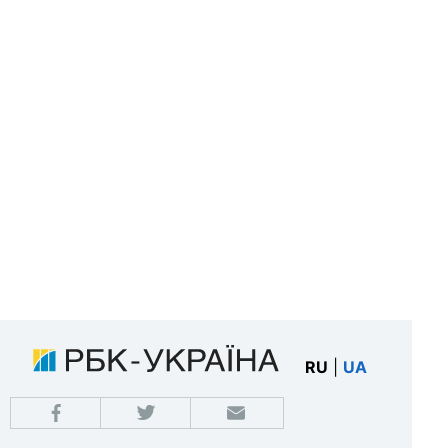
RU
|
UA