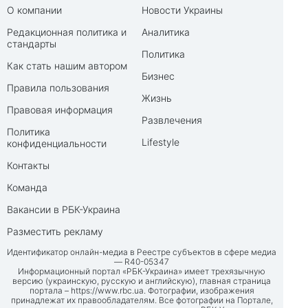
О компании
Новости Украины
Редакционная политика и
Аналитика
стандарты
Политика
Как стать нашим автором
Бизнес
Правила пользования
Жизнь
Правовая информация
Развлечения
Политика
Lifestyle
конфиденциальности
Контакты
Команда
Вакансии в РБК-Украина
Разместить рекламу
Идентификатор онлайн-медиа в Реестре субъектов в сфере медиа
— R40-05347
Информационный портал «РБК-Украина» имеет трехязычную
версию (украинскую, русскую и английскую), главная страница
портала –
https://www.rbc.ua
. Фотографии, изображения
принадлежат их правообладателям. Все фотографии на Портале,