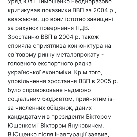
Уряд Юлії Тимошенко неодноразово
критикував показники ВВП за 2004 р.,
вважаючи, що вони істотно завищені
за рахунок повернення ПДВ.
Зростанню ВВП в 2004 р. також
сприяла сприятлива кон'юнктура на
світовому ринку металопрокату -
головного експортного рядка
української економіки. Крім того,
уповільнення зростання ВВП в 2005 р.
було спровоковане надмірно
соціальним бюджетом, прийнятим із-
за численних обіцянок, даних
кандидатами в президенти Віктором
Ющенком і Віктором Януковичем.
В.Ющенко після інавгурації заявив,