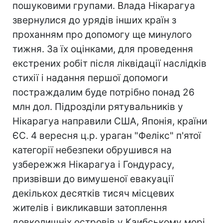
пошуковими групами. Влада Нікарагуа
звернулися до урядів інших країн з
проханням про допомогу ще минулого
тижня. За їх оцінками, для проведення
екстрених робіт після ліквідації наслідків
стихії і надання першої допомоги
постраждалим буде потрібно понад 26
млн дол. Підрозділи рятувальників у
Нікарагуа направили США, Японія, країни
ЄС. 4 вересня ц.р. ураган "Фелікс" п'ятої
категорії небезпеки обрушився на
узбережжя Нікарагуа і Гондурасу,
призвівши до вимушеної евакуації
декількох десятків тисяч місцевих
жителів і викликавши затоплення
довколишніх островів у Каибському морі.