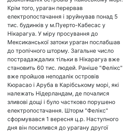
Крім того, ураган перервав
електропостачання і зруйнував понад 5
тис. будинків у м.Пуерто-Кабесас у
Нікарагуа. У міру просування до
Мексиканської затоки ураган послабшав
до тропічного шторму. Загальне число
пострадаждалих тільки в Нікарагуа вже
становить 60 тис. людей. Раніше "Фелікс"
вже пройшов неподалік островів
Кюрасао і Аруба в Карібському морі, які
належать Нідерландам, де почалися
зливові дощі і було частково порушено
електропостачання. Шторм "Фелікс"
сформувався 1 вересня ц.р. Наступного
дня він посилився до урагану другої