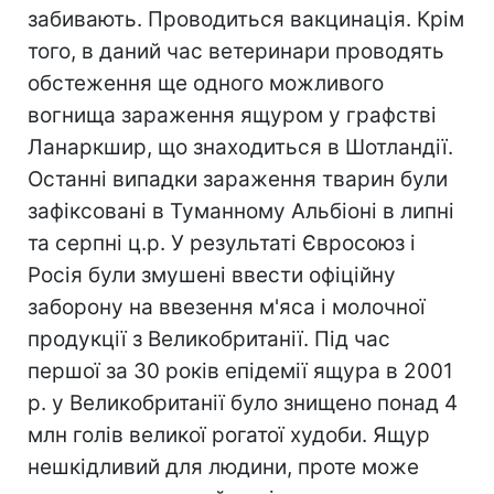
забивають. Проводиться вакцинація. Крім
того, в даний час ветеринари проводять
обстеження ще одного можливого
вогнища зараження ящуром у графстві
Ланаркшир, що знаходиться в Шотландії.
Останні випадки зараження тварин були
зафіксовані в Туманному Альбіоні в липні
та серпні ц.р. У результаті Євросоюз і
Росія були змушені ввести офіційну
заборону на ввезення м'яса і молочної
продукції з Великобританії. Під час
першої за 30 років епідемії ящура в 2001
р. у Великобританії було знищено понад 4
млн голів великої рогатої худоби. Ящур
нешкідливий для людини, проте може