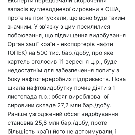
Експерти передбачали скорочення
запасів вуглеводневої сировини в США,
проте не припускали, що воно буде таким
значним. У зв'язку з цим посилилися
побоювання, що підвищення видобування
Організації країн - експортерів нафти
(ОПЕК) на 500 тис. бар./добу, про яке
картель оголосив 11 вересня ц.р., буде
недостатнім для забезпечення попиту з
боку нафтопереробних підприємств. Нова
шкала нафтовидобутку почне діяти з 1
листопада п.р.: обсяг вироблюваної
сировини складе 27,2 млн бар./добу.
Раніше узгоджений обсяг видобування
становив 25,8 млн бар./добу, проте
більшість країн його не дотримували, і