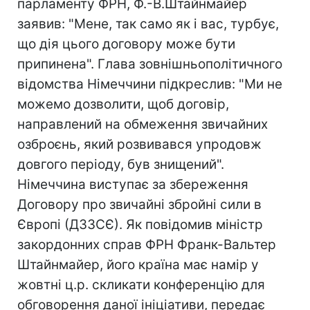
парламенту ФРН, Ф.-В.Штайнмайер
заявив: "Мене, так само як і вас, турбує,
що дія цього договору може бути
припинена". Глава зовнішньополітичного
відомства Німеччини підкреслив: "Ми не
можемо дозволити, щоб договір,
направлений на обмеження звичайних
озброєнь, який розвивався упродовж
довгого періоду, був знищений".
Німеччина виступає за збереження
Договору про звичайні збройні сили в
Європі (ДЗЗСЄ). Як повідомив міністр
закордонних справ ФРН Франк-Вальтер
Штайнмайер, його країна має намір у
жовтні ц.р. скликати конференцію для
обговорення даної ініціативи, передає