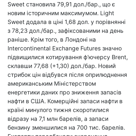
Sweet становила 79,91 дол./бар., що є
новим історичним максимумом. Light
Sweet додала в ціні 1,68 дол. у порівнянні
з 78,23 дол./бар., зафіксованими на день
раніше. Крім того, в Лондоні на
Intercontinental Exchange Futures значно
підвищилися котирування ф'ючерсу Brent,
склавши 77,68 (+1,30) дол./бар. Новий
стрибок цін відбувся після оприлюднення
американським Міністерством
енергетики даних про зниження запасів
нафти в США. Комерційні запаси нафти в
країні минулого тижня скоротилися
відразу на 7,1 млн барелів, а запаси
бензину зменшилися на 700 тис. барелів.