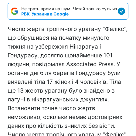
Не трать время на шум! Читай только суть из
РБК-Украина в Google
Число жертв тропічного урагану "Фелікс",
що обрушився на початку минулого
тижня на узбережжя Нікарагуа і
Гондурасу, досягло щонайменше 101
людини, повідомляє Associated Press. У
останні дні біля берегів Гондурасу були
виявлені тіла 17 жінок і 4 чоловіків. Тіла
ще 13 жертв урагану було знайдено в
лагуні в нікарагуанських джунглях.
Встановити точне число жертв
неможливо, оскільки немає достовірних
даних про кількість зниклих без вісти.
Число жертв тропічного урагану "Фелікс",