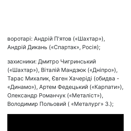
воротарі: Андрій П'ятов («Шахтар»),
Андрій Дикань («Спартак», Росія);
захисники: Дмитро Чигринський
(«Шахтар»), Віталій Мандзюк («Дніпро»),
Тарас Михалик, Євген Хачеріді (обидва -
«Динамо»), Артем Федецький («Карпати»),
Олександр Романчук («Металіст»),
Володимир Польовий ( «Металург» З.);