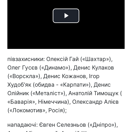
Play
Video
півзахисники: Олексій Гай («Шахтар»),
Олег Гусєв («Динамо»), Денис Кулаков
(«Ворскла»), Денис Кожанов, Ігор
Худоб'як (обидва - «Карпати»), Денис
Олійник («Металіст»), Анатолій Тимощук (
«Баварія», Німеччина), Олександр Алієв
(«Локомотив», Росія);
нападаючі: Євген Селезньов («Дніпро»),