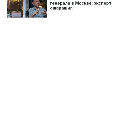
Главная
»
Аналитика
»
Статьи
«Яндекс» повернувся до ідеї
проведення IPO в 2011 р
10:45 21.09.2010 Вт
3 мин
RBC.UA
Не трать время на шум! Читай только суть из
РБК-Украина в Google
«Яндекс» повернувся до ідеї проведення
IPO. Компанія розраховує розміститися