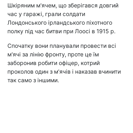
Шкіряним м'ячем, що зберігався довгий
час у гаражі, грали солдати
Лондонського ірландського піхотного
полку під час битви при Лоосі в 1915 р.
Спочатку вони планували провести всі
м'ячі за лінію фронту, проте це їм
заборонив робити офіцер, котрий
проколов один з м'ячів і наказав вчинити
так само з іншими.