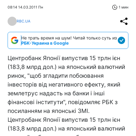
08:14 14.03.2011 Пн
1 мин
RBC.UA
Не трать время на шум! Читай только суть из
РБК-Украина в Google
Центробанк Японії випустив 15 трлн ієн
(183,8 млрд дол.) на японський валютний
ринок, "щоб згладити побоювання
інвесторів від негативного ефекту, який
землетрус надасть на банки і інші
фінансові інститути", повідомляє РБК з
посиланням на японські ЗМІ.
Центробанк Японії випустив 15 трлн ієн
(183,8 млрд дол.) на японський валютний