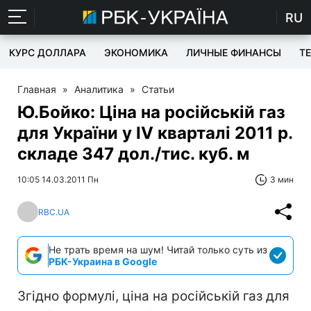
RU
КУРС ДОЛЛАРА
ЭКОНОМИКА
ЛИЧНЫЕ ФИНАНСЫ
T
Главная
»
Аналитика
»
Статьи
Ю.Бойко: Ціна на російській газ
для України у IV кварталі 2011 р.
складе 347 дол./тис. куб. м
10:05 14.03.2011 Пн
3 мин
RBC.UA
Не трать время на шум! Читай только суть из
РБК-Украина в Google
Згідно формулі, ціна на російській газ для