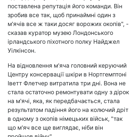
поставлена ​​репутація його команди. Він
зробив все так, щоб принаймні один з
м'ячів все ж таки досяг ворожих окопів", -
сказав куратор музею Лондонського
ірландського піхотного полку Найджел
Уілкінсон.
На відновлення м'яча головний керуючий
Центру консервації шкіри в Нортгемптоні
Іветт Флетчер витратила три дні. Вона не
стала остаточно ремонтувати одну з дірок
на м'ячі, яка, як передбачається, стала
результатом падіння його на колючий дріт
в одному з окопів німецьких військ, "так
що м'яч все ще виглядає, ніби він
пройшов війну".