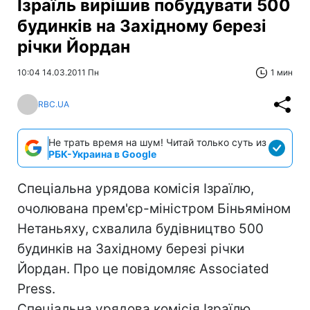
Ізраїль вирішив побудувати 500
будинків на Західному березі
річки Йордан
10:04 14.03.2011 Пн
1 мин
RBC.UA
Не трать время на шум! Читай только суть из
РБК-Украина в Google
Спеціальна урядова комісія Ізраїлю,
очолювана прем'єр-міністром Біньяміном
Нетаньяху, схвалила будівництво 500
будинків на Західному березі річки
Йордан. Про це повідомляє Associated
Press.
Спеціальна урядова комісія Ізраїлю,