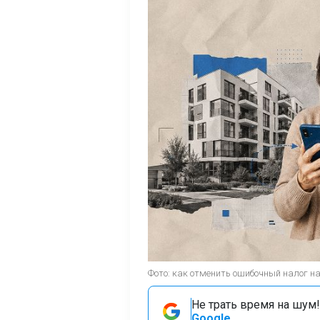
Фото: как отменить ошибочный налог н
Не трать время на шум!
Google