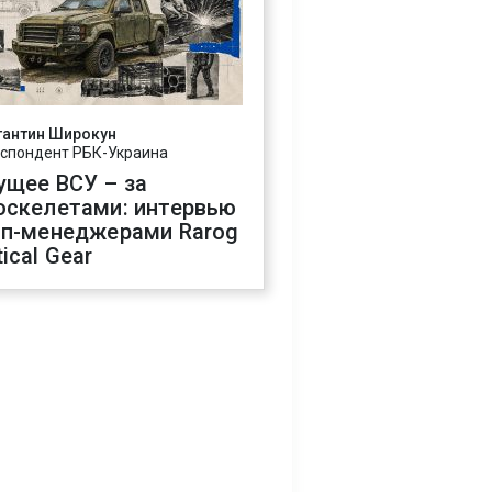
тантин Широкун
спондент РБК-Украина
ущее ВСУ – за
оскелетами: интервью
оп-менеджерами Rarog
ical Gear