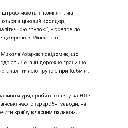
штраф мають ті компанії, які
аються в ціновий коридор,
алітичною групою", - розповіло
 джерело в Міненерго.
р Микола Азаров повідомив, що
продають бензин дорожче граничної
но-аналітичною групою при Кабміні,
 паливом уряд робить ставку на НПЗ,
аїнські нафтопереробні заводи, на
печити країну власним паливом.