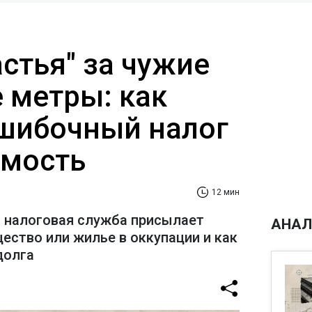
стья" за чужие
 метры: как
шибочный налог
имость
12 мин
 налоговая служба присылает
АНАЛ
ество или жилье в оккупации и как
долга