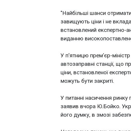
"Найбільші шанси отримати 
завищують ціни і не вклад
встановлений експертно-ан
виданню високопоставлене
У п'ятницю прем'єр-мініст
автозаправні станції, що 
ціни, встановленої експерт
можуть бути закриті.
У питанні насичення ринку
заявив вчора Ю.Бойко. Укр
його думку, в змозі забез