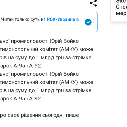
Экс
Сте
мер
 Читай только суть из
РБК-Украина в
льної промисловості Юрій Бойко
нтимонопольний комітет (АМКУ) може
в на суму до 1 млрд грн за стрімке
арок А-95 і А-92.
льної промисловості Юрій Бойко
нтимонопольний комітет (АМКУ) може
в на суму до 1 млрд грн за стрімке
арок А-95 і А-92.
о своє рішення сьогодні, пише