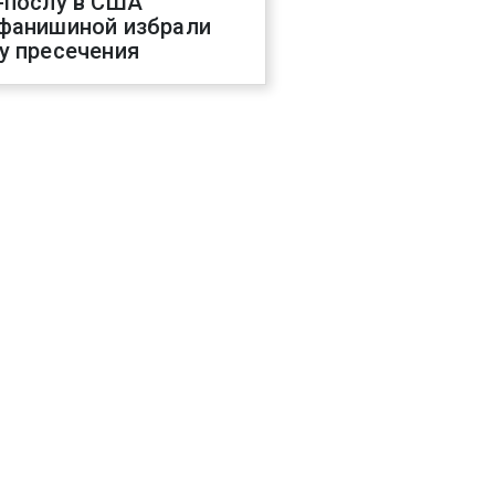
-послу в США
фанишиной избрали
у пресечения