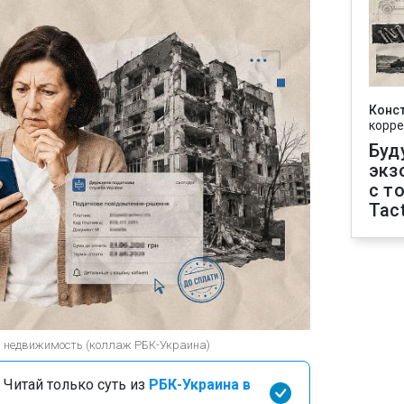
Конс
корре
Буд
экз
с т
Tact
а недвижимость (коллаж РБК-Украина)
 Читай только суть из
РБК-Украина в