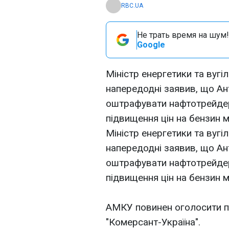
RBC.UA
Не трать время на шум!
Google
Міністр енергетики та вугі
напередодні заявив, що А
оштрафувати нафтотрейдері
підвищення цін на бензин м
Міністр енергетики та вугі
напередодні заявив, що А
оштрафувати нафтотрейдері
підвищення цін на бензин м
АМКУ повинен оголосити пр
"Комерсант-Україна".