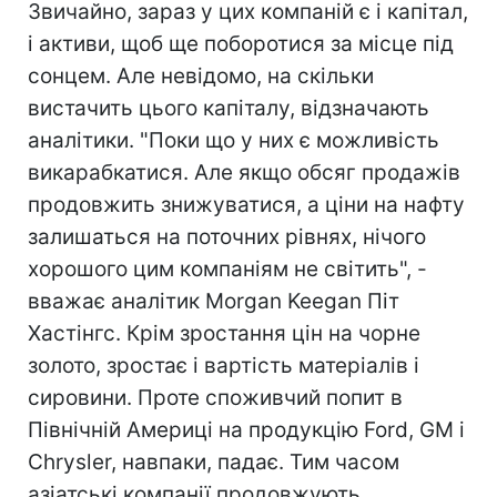
Звичайно, зараз у цих компаній є і капітал,
і активи, щоб ще поборотися за місце під
сонцем. Але невідомо, на скільки
вистачить цього капіталу, відзначають
аналітики. "Поки що у них є можливість
викарабкатися. Але якщо обсяг продажів
продовжить знижуватися, а ціни на нафту
залишаться на поточних рівнях, нічого
хорошого цим компаніям не світить", -
вважає аналітик Morgan Keegan Піт
Хастінгс. Крім зростання цін на чорне
золото, зростає і вартість матеріалів і
сировини. Проте споживчий попит в
Північній Америці на продукцію Ford, GM і
Chrysler, навпаки, падає. Тим часом
азіатські компанії продовжують