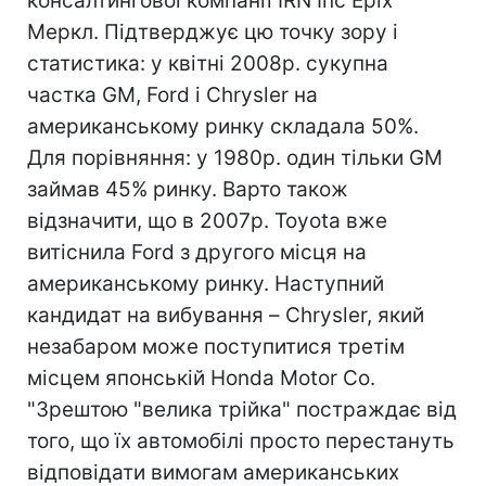
консалтингової компанії IRN Inc Еріх
Меркл. Підтверджує цю точку зору і
статистика: у квітні 2008р. сукупна
частка GM, Ford і Chrysler на
американському ринку складала 50%.
Для порівняння: у 1980р. один тільки GM
займав 45% ринку. Варто також
відзначити, що в 2007р. Toyota вже
витіснила Ford з другого місця на
американському ринку. Наступний
кандидат на вибування – Chrysler, який
незабаром може поступитися третім
місцем японській Honda Motor Co.
"Зрештою "велика трійка" постраждає від
того, що їх автомобілі просто перестануть
відповідати вимогам американських