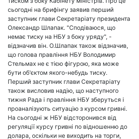
тиском з боку Кабінету міністрів. Про це
сьогодні на брифінгу заявив перший
заступник глави Секретаріату президента
Олександр Шлапак. "Сподіваюся, що
немає тиску на НБУ з боку уряду", -
відзначив він. О.Шлапак також відзначив,
що голова правління НБУ Володимир
Стельмах не є тією фігурою, яка може
бути об'єктом якого-небудь тиску.
Перший заступник глави Секретаріату
також висловив надію, що наступного
тижня Рада і правління НБУ зберуться і
проаналізують ситуацію з курсом гривні.
На сьогодні ж НБУ відсторонився від
регуляції курсу гривні по відношенню до
долара, оскільки не виходить на торги,