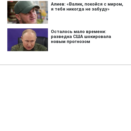
Главная
»
Аналитика
»
Статьи
В.Путін: Росія готова почати
переговори з Україною з
питання вступу до СОТ
17:08 23.05.2008 Пт
4 мин
RBC.UA