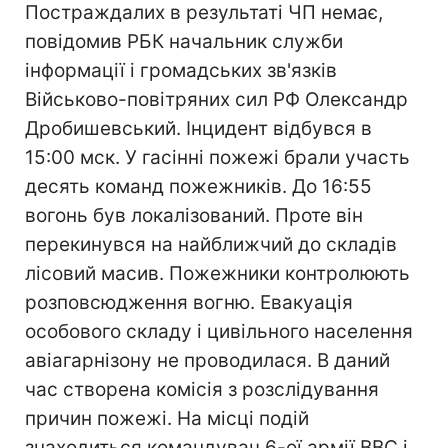
Постраждалих в результаті ЧП немає,
повідомив РБК начальник служби
інформації і громадських зв'язків
Військово-повітряних сил РФ Олександр
Дробишевський. Інцидент відбувся в
15:00 мск. У гасінні пожежі брали участь
десять команд пожежників. До 16:55
вогонь був локалізований. Проте він
перекинувся на найближчий до складів
лісовий масив. Пожежники контролюють
розповсюдження вогню. Евакуація
особового складу і цивільного населення
авіагарнізону не проводилася. В даний
час створена комісія з розслідування
причин пожежі. На місці подій
знаходиться командувач 6-ої армії ВВС і