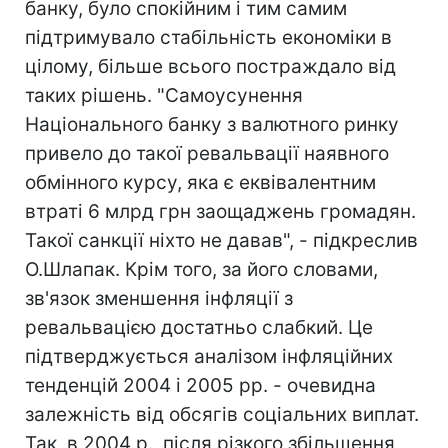
банку, було спокійним і тим самим
підтримувало стабільність економіки в
цілому, більше всього постраждало від
таких рішень. "Самоусунення
Національного банку з валютного ринку
привело до такої ревальвації наявного
обмінного курсу, яка є еквівалентним
втраті 6 млрд грн заощаджень громадян.
Такої санкції ніхто не давав", - підкреслив
О.Шлапак. Крім того, за його словами,
зв'язок зменшення інфляції з
ревальвацією достатньо слабкий. Це
підтверджується аналізом інфляційних
тенденцій 2004 і 2005 рр. - очевидна
залежність від обсягів соціальних виплат.
Так, в 2004 р., після різкого збільшення