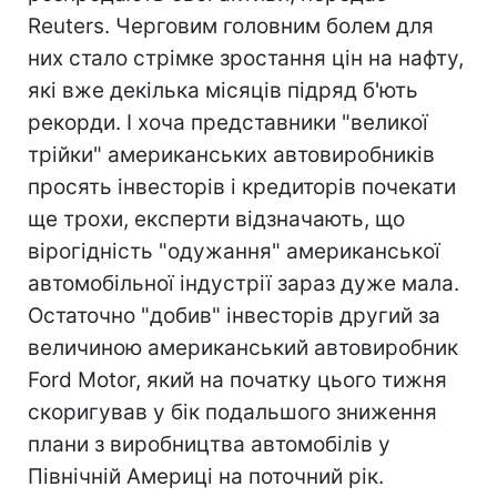
Reuters. Черговим головним болем для
них стало стрімке зростання цін на нафту,
які вже декілька місяців підряд б'ють
рекорди. І хоча представники "великої
трійки" американських автовиробників
просять інвесторів і кредиторів почекати
ще трохи, експерти відзначають, що
вірогідність "одужання" американської
автомобільної індустрії зараз дуже мала.
Остаточно "добив" інвесторів другий за
величиною американський автовиробник
Ford Motor, який на початку цього тижня
скоригував у бік подальшого зниження
плани з виробництва автомобілів у
Північній Америці на поточний рік.