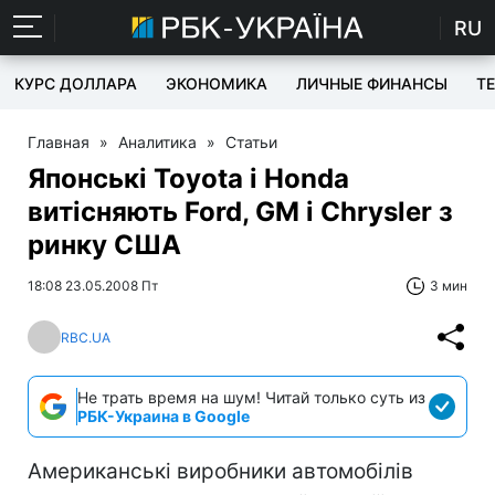
RU
КУРС ДОЛЛАРА
ЭКОНОМИКА
ЛИЧНЫЕ ФИНАНСЫ
T
Главная
»
Аналитика
»
Статьи
Японські Toyota і Honda
витісняють Ford, GM і Chrysler з
ринку США
18:08 23.05.2008 Пт
3 мин
RBC.UA
Не трать время на шум! Читай только суть из
РБК-Украина в Google
Американські виробники автомобілів