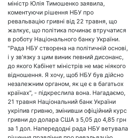
міністр Юлія Тимошенко заявила,
коментуючи рішення НБУ про
ревальвацію гривні від 22 травня, що
жалкує, що політика починає втручатися
в роботу Національного банку України.
"Рада НБУ створена на політичній основі,
і у зв'язку з цим виник певний дисонанс,
до якого Кабінет міністрів не має ніякого
відношення. Я хочу, щоб НБУ був дійсно
незалежним органом, як це є в багатьох
країнах", - підкреслила вона. Нагадаємо,
21 травня Національний банк України
укріпив гривню, змінивши офіційний курс
гривни до долара США з 5,05 до 4,85 грн
за 1 дол. Напередодні рада НБУ ветувала
рішення правління про ревальвацію