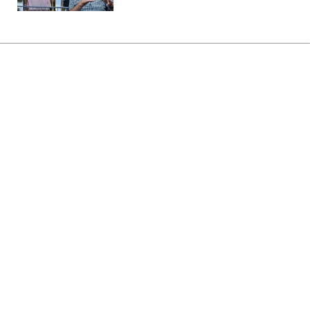
Главная
»
Аналитика
»
Статьи
Військова операція в Лівії буде
проходити в три етапи
15:32 20.03.2011 Вс
3 мин
RBC.UA
Не трать время на шум! Читай только суть из
РБК-Украина в Google
Військова операція в Лівії буде проходити
в три етапи. Як повідомляють західні ЗМІ,
в ході першої фази, яка почалася