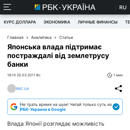
RU
КУРС ДОЛЛАРА
ЭКОНОМИКА
ЛИЧНЫЕ ФИНАНСЫ
T
Главная
»
Аналитика
»
Статьи
Японська влада підтримає
постраждалі від землетрусу
банки
18:10 20.03.2011 Вс
1 мин
RBC.UA
Не трать время на шум! Читай только суть из
РБК-Украина в Google
Влада Японії розглядає можливість