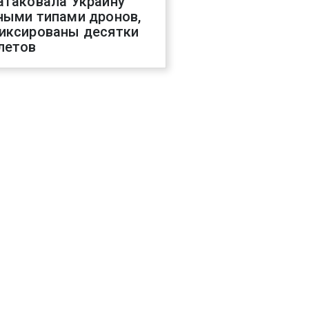
атаковала Украину
ными типами дронов,
иксированы десятки
летов