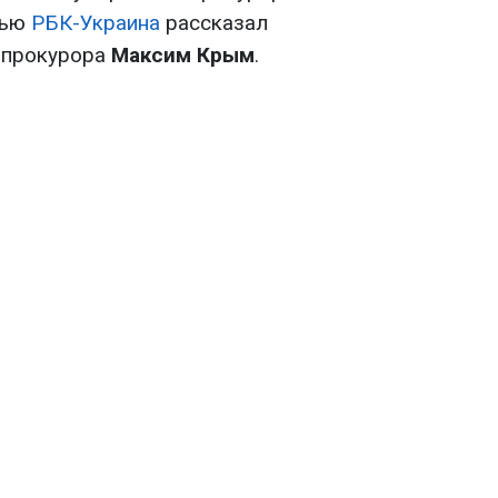
вью
РБК-Украина
рассказал
 прокурора
Максим Крым
.