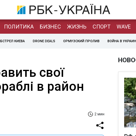
ПОЛИТИКА
БИЗНЕС
ЖИЗНЬ
СПОРТ
WAVE
БСТРЕЛ КИЕВА
DRONE DEALS
ОРМУЗСКИЙ ПРОЛИВ
ВОЙНА В УКРАИ
НОВО
авить свої
ораблі в район
2 мин