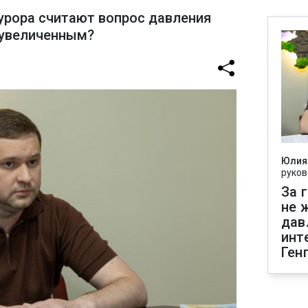
урора считают вопрос давления
еувеличенным?
Юлия
руков
За 
не 
дав
инт
Ген