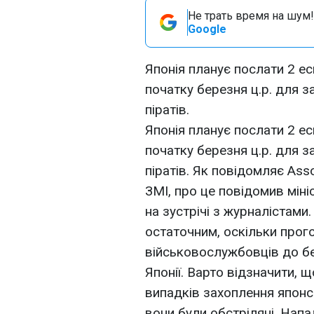
Не трать время на шум!
Google
Японія планує послати 2 е
початку березня ц.р. для з
піратів.
Японія планує послати 2 е
початку березня ц.р. для з
піратів. Як повідомляє Ass
ЗМІ, про це повідомив мін
на зустрічі з журналістами
остаточним, оскільки прог
військовослужбовців до б
Японії. Варто відзначити, 
випадків захоплення японсь
вони були обстріляні. Напа