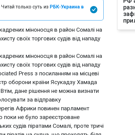
РФ 
раз
 Читай только суть из
РБК-Украина в
заф
при
скадрених міноносця в район Сомалі на
ахисту своїх торгових судів від нападу
скадрених міноносця в район Сомалі на
ахисту своїх торгових судів від нападу
ociated Рress з посиланням на місцеві
істр оборони країни Ясукадзу Хамада
. Втім, дане рішення не можна визнати
олосувати за відправку
ерегів Африки повинен парламент
що поки не було зареєстроване
ких судів піратами Сомалі, проте тричі
ди піратів на судна, що проходять біля