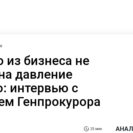
ю
о из бизнеса не
на давление
: интервью с
ем Генпрокурора
АНАЛ
25 мин