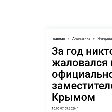
Главная
»
Аналитика
»
Интервь
За год никт
жаловался 
официально
заместител
Крымом
10:00 07.08.2026 Пт