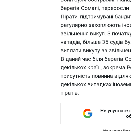
берегів Сомалі, переросли
Пірати, підтримувані банд
регулярно захоплюють інозе
звільнення викуп. З початк
нападів, більше 35 судів б
виплати викупу за звільне
В даний час біля берегів С
декількох країн, зокрема Р
присутність повинна відляк
декількох випадках інозе
піратів.
Не упустите 
об