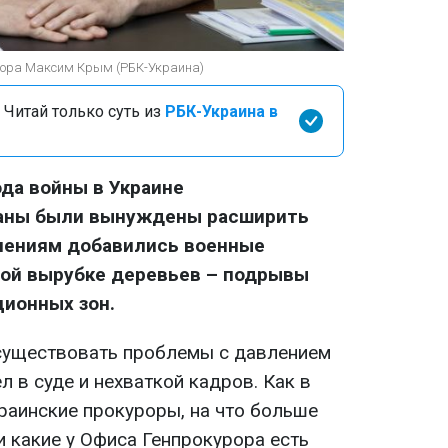
урора Максим Крым (РБК-Украина)
 Читай только суть из
РБК-Украина в
ода войны в Украине
ганы были вынуждены расширить
плениям добавились военные
ной вырубке деревьев – подрывы
ционных зон.
существовать проблемы с давлением
л в суде и нехваткой кадров. Как в
раинские прокуроры, на что больше
и какие у Офиса Генпрокурора есть