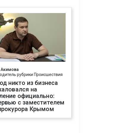
 Акимова
одитель рубрики Происшествия
год никто из бизнеса
жаловался на
ление официально:
ервью с заместителем
прокурора Крымом