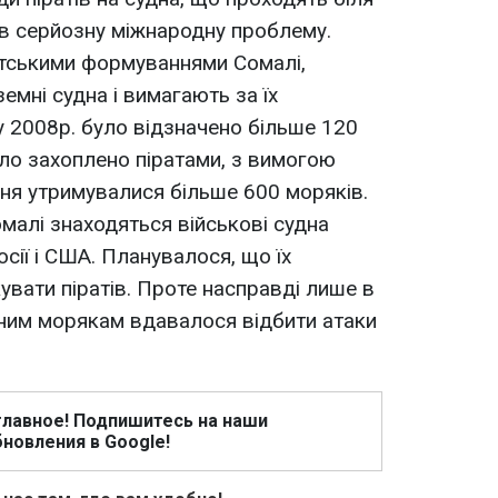
 в серйозну міжнародну проблему.
итськими формуваннями Сомалі,
мні судна і вимагають за їх
у 2008р. було відзначено більше 120
уло захоплено піратами, з вимогою
ння утримувалися більше 600 моряків.
омалі знаходяться військові судна
осії і США. Планувалося, що їх
увати піратів. Проте насправді лише в
мним морякам вдавалося відбити атаки
главное! Подпишитесь на наши
новления в Google!