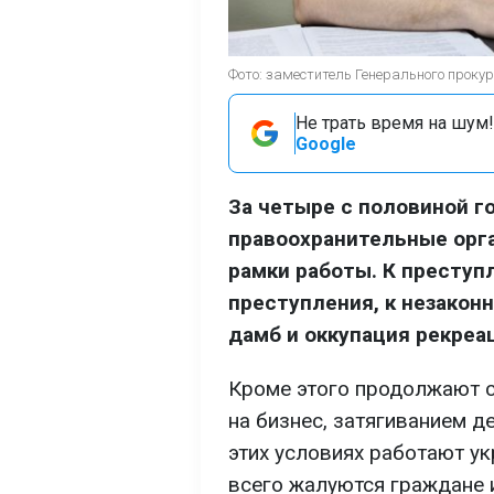
Фото: заместитель Генерального прок
Не трать время на шум!
Google
За четыре с половиной г
правоохранительные ор
рамки работы. К престу
преступления, к незакон
дамб и оккупация рекреа
Кроме этого продолжают 
на бизнес, затягиванием де
этих условиях работают ук
всего жалуются граждане 