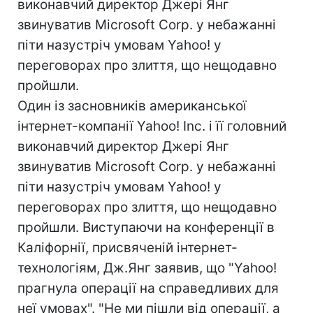
виконавчий директор Джері Янг
звинуватив Microsoft Corp. у небажанні
піти назустріч умовам Yahoo! у
переговорах про злиття, що нещодавно
пройшли.
Один із засновників американської
інтернет-компанії Yahoo! Inc. і її головний
виконавчий директор Джері Янг
звинуватив Microsoft Corp. у небажанні
піти назустріч умовам Yahoo! у
переговорах про злиття, що нещодавно
пройшли. Виступаючи на конференції в
Каліфорнії, присвяченій інтернет-
технологіям, Дж.Янг заявив, що "Yahoo!
прагнула операції на справедливих для
неї умовах". "Не ми пішли від операції, а