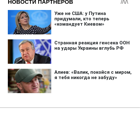
Главная
»
Аналитика
»
Статьи
НАТО дистанціювалося від