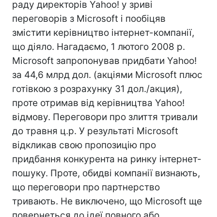
раду директорів Yahoo! у зриві
переговорів з Microsoft і пообіцяв
змістити керівництво інтернет-компанії,
що діяло. Нагадаємо, 1 лютого 2008 р.
Microsoft запропонував придбати Yahoo!
за 44,6 млрд дол. (акціями Microsoft плюс
готівкою з розрахунку 31 дол./акция),
проте отримав від керівництва Yahoo!
відмову. Переговори про злиття тривали
до травня ц.р. У результаті Microsoft
відкликав свою пропозицію про
придбання конкурента на ринку інтернет-
пошуку. Проте, обидві компанії визнають,
що переговори про партнерство
тривають. Не виключено, що Microsoft ще
повернеться до ідеї повного або