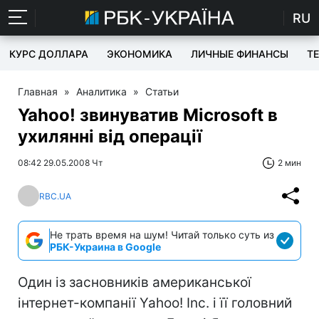
RU
КУРС ДОЛЛАРА
ЭКОНОМИКА
ЛИЧНЫЕ ФИНАНСЫ
T
Главная
»
Аналитика
»
Статьи
Yahoo! звинуватив Microsoft в
ухилянні від операції
08:42 29.05.2008 Чт
2 мин
RBC.UA
Не трать время на шум! Читай только суть из
РБК-Украина в Google
Один із засновників американської
інтернет-компанії Yahoo! Inc. і її головний