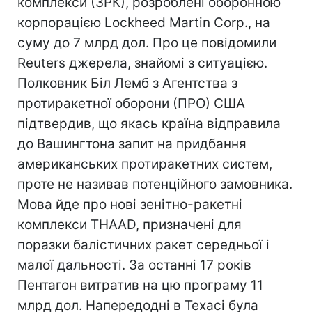
комплекси (ЗРК), розроблені оборонною
корпорацією Lockheed Martin Corp., на
суму до 7 млрд дол. Про це повідомили
Reuters джерела, знайомі з ситуацією.
Полковник Біл Лемб з Агентства з
протиракетної оборони (ПРО) США
підтвердив, що якась країна відправила
до Вашингтона запит на придбання
американських протиракетних систем,
проте не називав потенційного замовника.
Мова йде про нові зенітно-ракетні
комплекси THAAD, призначені для
поразки балістичних ракет середньої і
малої дальності. За останні 17 років
Пентагон витратив на цю програму 11
млрд дол. Напередодні в Техасі була