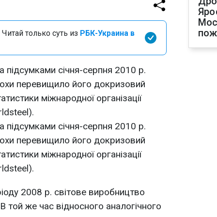
Дро
Яро
Мос
пож
 Читай только суть из
РБК-Украина в
за підсумками січня-серпня 2010 р.
трохи перевищило його докризовий
татистики міжнародної організації
ldsteel).
за підсумками січня-серпня 2010 р.
трохи перевищило його докризовий
татистики міжнародної організації
ldsteel).
ріоду 2008 р. світове виробництво
 В той же час відносного аналогічного