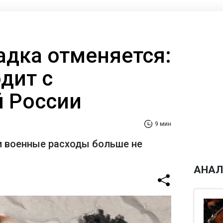
адка отменяется:
дит с
 России
9 мин
и военные расходы больше не
АНАЛ