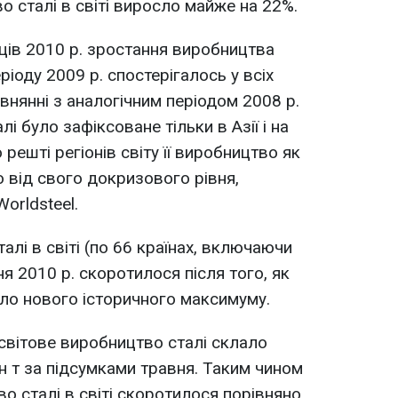
о сталі в світі виросло майже на 22%.
ців 2010 р. зростання виробництва
ріоду 2009 р. спостерігалось у всіх
івнянні з аналогічним періодом 2008 р.
і було зафіксоване тільки в Азії і на
 решті регіонів світу її виробництво як
о від свого докризового рівня,
orldsteel.
лі в світі (по 66 країнах, включаючи
я 2010 р. скоротилося після того, як
ло нового історичного максимуму.
 світове виробництво сталі склало
н т за підсумками травня. Таким чином
во сталі в світі скоротилося порівняно