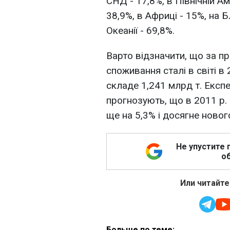
СНД - 17,8%, в Північній Ам
38,9%, в Африці - 15%, на Бл
Океанії - 69,8%.
Варто відзначити, що за пр
споживання сталі в світі в 
складе 1,241 млрд т. Експе
прогнозують, що в 2011 р. 
ще на 5,3% і досягне новог
Не упустите 
об
Или читайте
Больше по теме: