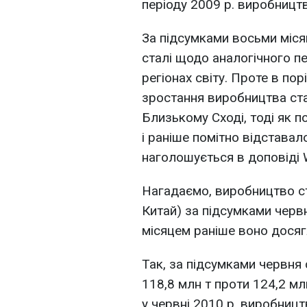
періоду 2009 р. виробництв
За підсумками восьми міся
сталі щодо аналогічного пе
регіонах світу. Проте в пор
зростання виробництва стал
Близькому Сході, тоді як по
і раніше помітно відставал
наголошується в доповіді W
Нагадаємо, виробництво ста
Китай) за підсумками червн
місяцем раніше воно досяг
Так, за підсумками червня
118,8 млн т проти 124,2 мл
у червні 2010 р. виробницт