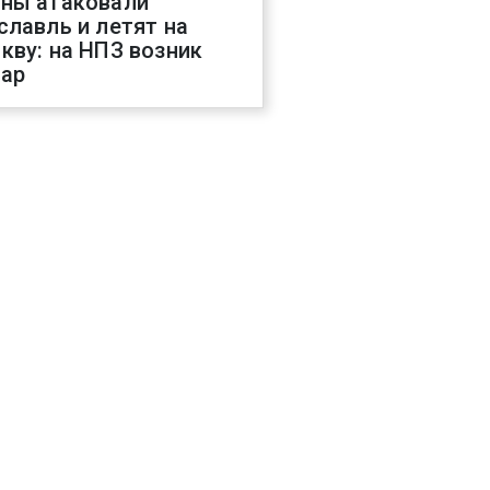
ны атаковали
славль и летят на
кву: на НПЗ возник
ар