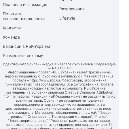
Правовая информация
Развлечения
Политика
Lifestyle
конфиденциальности
Контакты
Команда
Вакансии в РБК-Украина
Разместить рекламу
Идентификатор онлайн-медиа в Реестре субъектов в сфере медиа
— R40-05347
Информационный портал «РБК-Украина» имеет трехязычную
версию (украинскую, русскую и английскую), главная страница
портала –
https://www.rbc.ua
. Фотографии, изображения
принадлежат их правообладателям. Все фотографии на Портале,
авторами которых являются журналисты РБК-Украина,
размещены на условиях лицензии Creative Commons Attribution
4.0 International. Редакция РБК-Украина может не разделять точку
зрения авторов. Оценочные суждения не подлежат
опровержению и подтверждению их правдивости. За
достоверность и содержание рекламы ответственность несет
рекламодатель. Материалы, обозначенные плашкой: "Пресс-
релизы", "Спецпроект", "Партнерский материал", "Promo",
"Благотворительность", "Резонанс" размещаются на правах
рекламы и предназначены, как правило, для лиц, достигших 21-
летнего возраста. «Новости компании» – это информационный