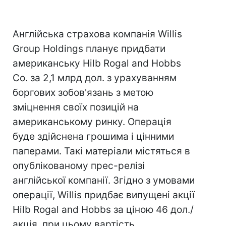
Англійська страхова компанія Willis
Group Holdings планує придбати
американську Hilb Rogal and Hobbs
Co. за 2,1 млрд дол. з урахуванням
боргових зобов'язань з метою
зміцнення своїх позицій на
американському ринку. Операція
буде здійснена грошима і цінними
паперами. Такі матеріали містяться в
опублікованому прес-релізі
англійської компанії. Згідно з умовами
операції, Willis придбає випущені акції
Hilb Rogal and Hobbs за ціною 46 дол./
акція, при цьому вартість