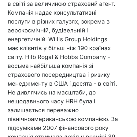
в світі за величиною страховий агент.
Компанія надає консультативні
послуги в різних галузях, зокрема в
аерокосмічній, будівельній і
енергетичній. Willis Group Holdings
має клієнтів у більш ніж 190 країнах
світу. Hilb Rogal & Hobbs Company -
восьма найбільша компанія зі
страхового посередництва і ризику
менеджменту в США і десята - в світі.
Не дивлячись на масштаби, до
нещодавнього часу HRH була і
залишається переважно
північноамериканською компанією. За
підсумками 2007 фінансового року
компанія отримала дохід у розмірі 39