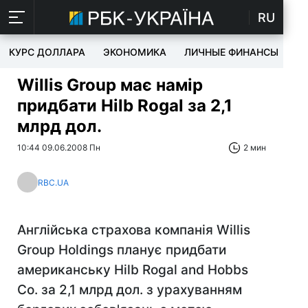
RU
КУРС ДОЛЛАРА
ЭКОНОМИКА
ЛИЧНЫЕ ФИНАНСЫ
T
Willis Group має намір
придбати Hilb Rogal за 2,1
млрд дол.
10:44 09.06.2008 Пн
2 мин
RBC.UA
Англійська страхова компанія Willis
Group Holdings планує придбати
американську Hilb Rogal and Hobbs
Co. за 2,1 млрд дол. з урахуванням