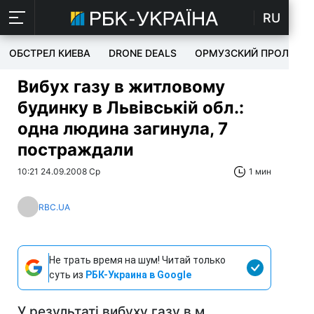
RU
ОБСТРЕЛ КИЕВА
DRONE DEALS
ОРМУЗСКИЙ ПРОЛИВ
Вибух газу в житловому
будинку в Львівській обл.:
одна людина загинула, 7
постраждали
10:21 24.09.2008 Ср
1 мин
RBC.UA
Не трать время на шум! Читай только
суть из
РБК-Украина в Google
У результаті вибуху газу в м.