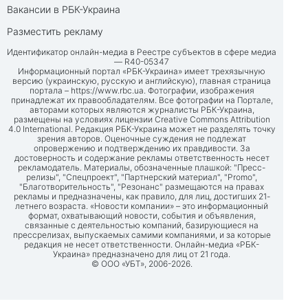
Вакансии в РБК-Украина
Разместить рекламу
Идентификатор онлайн-медиа в Реестре субъектов в сфере медиа
— R40-05347
Информационный портал «РБК-Украина» имеет трехязычную
версию (украинскую, русскую и английскую), главная страница
портала –
https://www.rbc.ua
. Фотографии, изображения
принадлежат их правообладателям. Все фотографии на Портале,
авторами которых являются журналисты РБК-Украина,
размещены на условиях лицензии Creative Commons Attribution
4.0 International. Редакция РБК-Украина может не разделять точку
зрения авторов. Оценочные суждения не подлежат
опровержению и подтверждению их правдивости. За
достоверность и содержание рекламы ответственность несет
рекламодатель. Материалы, обозначенные плашкой: "Пресс-
релизы", "Спецпроект", "Партнерский материал", "Promo",
"Благотворительность", "Резонанс" размещаются на правах
рекламы и предназначены, как правило, для лиц, достигших 21-
летнего возраста. «Новости компании» – это информационный
формат, охватывающий новости, события и объявления,
связанные с деятельностью компаний, базирующиеся на
прессрелизах, выпускаемых самими компаниями, и за которые
редакция не несет ответственности. Онлайн-медиа «РБК-
Украина» предназначено для лиц от 21 года.
© ООО «УБТ», 2006-2026.