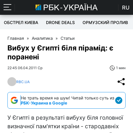
RU
ОБСТРЕЛ КИЕВА
DRONE DEALS
ОРМУЗСКИЙ ПРОЛИВ
Главная
»
Аналитика
»
Статьи
Вибух у Єгипті біля пірамід: є
поранені
22:45 06.04.2011 Ср
1 мин
RBC.UA
Не трать время на шум! Читай только суть из
РБК-Украина в Google
У Єгипті в результаті вибуху біля головної
визначної пам'ятки країни - стародавніх