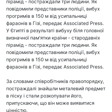
пірамід - постраждали три людини. Як
повідомили представники поліції, вибух
прогримів в 150 м від усипальниці
фараонів в Гізі, передає Associated Press.
У Єгипті в результаті вибуху біля головної
визначної пам'ятки країни - стародавніх
пірамід - постраждали три людини. Як
повідомили представники поліції, вибух
прогримів в 150 м від усипальниці
фараонів в Гізі, передає Associated Press.
За словами співробітників правопорядку,
постраждалі знайшли металевий предмет
в піску і стали розкопувати його,
припускаючи, що він може виявитися
цінністю.