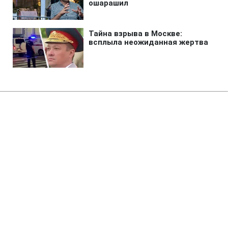
Главная
»
Аналитика
»
Статьи
В Україні продовжує падати
курс гривні
10:08 16.09.2010 Чт
2 мин
RBC.UA
Не трать время на шум! Читай только суть из
РБК-Украина в Google