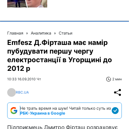
Главная
»
Аналитика
»
Статьи
Emfesz Д.Фірташа має намір
пубудувати першу чергу
електростанції в Угорщині до
2012 р
10:33 16.09.2010 Чт
2 мин
RBC.UA
Не трать время на шум! Читай только суть из
РБК-Украина в Google
Підприємець Дмитро Фірташ розраховує