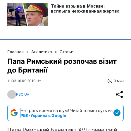
Главная
»
Аналитика
»
Статьи
Папа Римський розпочав візит
до Британії
11:03 16.09.2010 Чт
3 мин
RBC.UA
Не трать время на шум! Читай только суть из
РБК-Украина в Google
Папа Римський Бенедикт XVI почне свій