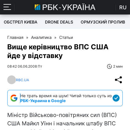
RU
ОБСТРЕЛ КИЕВА
DRONE DEALS
ОРМУЗСКИЙ ПРОЛИВ
Главная
»
Аналитика
»
Статьи
Вище керівництво ВПС США
йде у відставку
08:42 06.06.2008 Пт
2 мин
RBC.UA
Не трать время на шум! Читай только суть из
РБК-Украина в Google
Міністр Військово-повітряних сил (ВПС)
США Майкл Уїнн і начальник штабу ВПС