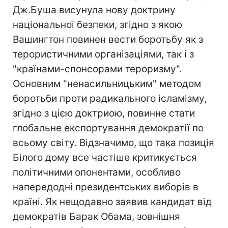
Дж.Буша висунула нову доктрину
національної безпеки, згідно з якою
Вашингтон повинен вести боротьбу як з
терористичними організаціями, так і з
"країнами-спонсорами тероризму".
Основним "ненасильницьким" методом
боротьби проти радикального ісламізму,
згідно з цією доктриою, повинне стати
глобальне експортування демократії по
всьому світу. Відзначимо, що така позиція
Білого дому все частіше критикується
політичними опонентами, особливо
напередодні президентських виборів в
країні. Як нещодавно заявив кандидат від
демократів Барак Обама, зовнішня