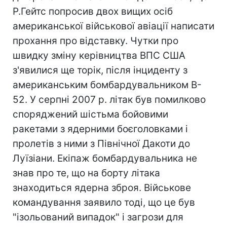
Р.Гейтс попросив двох вищих осіб
американської військової авіації написати
прохання про відставку. Чутки про
швидку зміну керівництва ВПС США
з'явилися ще торік, після інциденту з
американським бомбардувальником B-
52. У серпні 2007 р. літак був помилково
споряджений шістьма бойовими
ракетами з ядерними боєголовками і
пролетів з ними з Північної Дакоти до
Луїзіани. Екіпаж бомбардувальника не
знав про те, що на борту літака
знаходиться ядерна зброя. Військове
командування заявило тоді, що це був
"ізольований випадок" і загрози для