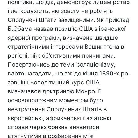
політика, що діє, демонструє лицемірство
і легкодухість, які зовсім не роблять
Сполучені Штати захищеними. Як приклад
Б.Обама назвав позицію США з іранської
ядерної програми, визначене швидше
стратегічними інтересами Вашингтона в
регіоні, ніж об'єктивними причинами.
Повертаючись до теми ізоляціонізму,
варто нагадати, що аж до кінця 1890-х рр.
зовнішньополітичний курс США
визначався доктриною Монро. Її
основоположним моментом було
невтручання Сполучених Штатів в
європейські, африканські і азіатські
справи через боязнь виявитися
втягнутими в розбирання між