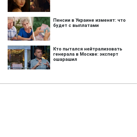
Главная
»
Аналитика
»
Статьи
МЗС Грузії: У Абхазії немає
шансів на незалежність
08:18 06.06.2008 Пт
2 мин