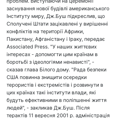
проблем. Виступаючи на церемонії
заснування нової будівлі американського
Інституту миру, Дж.Буш підкреслив, що
Сполучені Штати зацікавлені у вирішенні
конфліктів на території Африки,
Пакистану, Афганістану і Іраку, передає
Associated Press. "У наших життєвих
інтересах - допомогти цим країнам в
боротьбі з ідеологіями ненависті", -
сказав глава Білого дому. "Рада безпеки
США повинна знищити осередки
терористів і екстремістів і розвинути в
цих країнах такі інститути влади, які
будуть ефективними в поліпшенні життя
людей", - закликав Дж.Буш. Після
терактів 11 вересня 2001 р. адміністрація