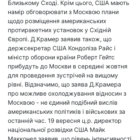
Близькому Сході. Крім цього, США мають
намір обговорювати з Москвою плани
щодо розміщення американських
протиракетних установок у Східній
Європі. Д.Крамер заявив також, що
держсекретар США Кондоліза Райс і
міністр оборони країни Роберт Гейтс
прибудуть до Москви в середині жовтня
для проведення зустрічей на вищому
рівні. Відзначимо, що заява Д.Крамера
про можливе охолоджування відносин з
Москвою - не єдиний подібний вислів
американських політиків і військових за
останній час. 19 вересня ц.р. директор
національної розвідки США Майк
Макконел заявив, що рівень інтенсивності