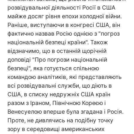
розвідувальної діяльності Росії в США
майже досяг рівня епохи холодної війни.
Раніше, виступаючи в конгресі США, він
фактично назвав Росію однією з "погроз
національній безпеці країни". Також
відзначимо, що в останній щорічній
доповіді "Про погрози національній
безпеці", яка готується спільною
командою аналітиків, які представляють
всі розвідувальні служби, що діють в
США, в списку недружніх США країн
разом з Іраном, Північною Кореєю і
Венесуелою вперше була згадана і Росія.
Проте, не дивлячись на подібну точку
зору в середовищі американських