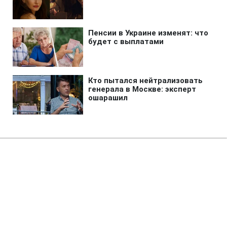
Главная
»
Аналитика
»
Статьи
В Японії на найбільшій у світі
АЕС сталася пожежа
09:23 20.09.2007 Чт
1 мин