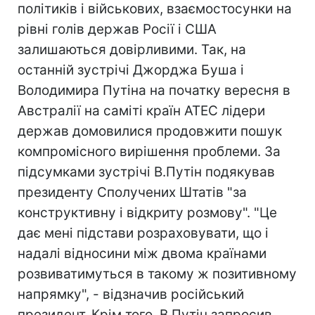
політиків і військових, взаємостосунки на
рівні голів держав Росії і США
залишаються довірливими. Так, на
останній зустрічі Джорджа Буша і
Володимира Путіна на початку вересня в
Австралії на саміті країн АТЕС лідери
держав домовилися продовжити пошук
компромісного вирішення проблеми. За
підсумками зустрічі В.Путін подякував
президенту Сполучених Штатів "за
конструктивну і відкриту розмову". "Це
дає мені підстави розраховувати, що і
надалі відносини між двома країнами
розвиватимуться в такому ж позитивному
напрямку", - відзначив російський
президент. Крім того, В.Путін запросив