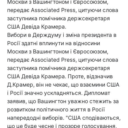
Москви з Вашингтоном і Євросоюзом,
передає Associated Press, цитуючи слова
заступника помічника держсекретаря
США Девіда Крамера.
Вибори в Держдуму і зміна президента в
Росії здатні вплинути на відносини
Москви з Вашингтоном і Євросоюзом,
передає Associated Press, цитуючи слова
заступника помічника держсекретаря
США Девіда Крамера. Проте, відзначив
Д.Крамер, він не чекає, що взаємини США
і Росії значно ускладняться. Дипломат
заявив, що Вашингтон уважно стежить за
розвитком політичного життя в Росії
напередодні виборів. "США сподіваються,
що це буде чесне і прозоре голосування,