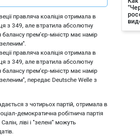
Как
"Че
рос
веції правляча коаліція отримала в
вид
ця з 349, але втратила абсолютну
 балансу прем'єр-міністр має намір
зеленим".
веції правляча коаліція отримала в
ця з 349, але втратила абсолютну
 балансу прем'єр-міністр має намір
зеленим", передає Deutsche Welle з
адається з чотирьох партій, отримала в
Соціал-демократична робітнича партія
Салін, ліві і "зелені" можуть
атів.