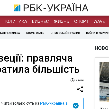
ПОЛИТИКА
БИЗНЕС
ЖИЗНЬ
СПОРТ
WAVE
БСТРЕЛ КИЕВА
DRONE DEALS
ОРМУЗСКИЙ ПРОЛИВ
ВОЙНА В УКРАИ
НОВО
еції: правляча
ратила більшість
2 мин
 Читай только суть из
РБК-Украина в