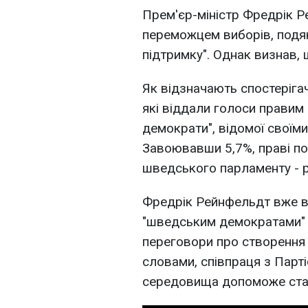
Прем'єр-міністр Фредрік 
переможцем виборів, подя
підтримку". Однак визнав, 
Як відзначають спостерігач
які віддали голоси правим 
демократи", відомої своїм
Завоювавши 5,7%, праві п
шведського парламенту - р
Фредрік Рейнфельдт вже в
"шведським демократами" і
переговори про створення а
словами, співпраця з Пар
середовища допоможе стабі