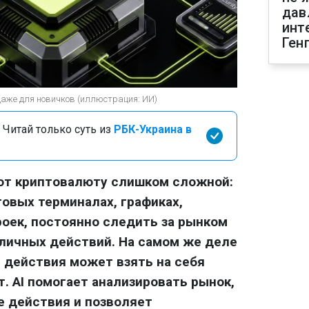
дав
инт
Ген
даже для новичков (иллюстрация: ИИ)
 Читай только суть из
РБК-Украина в
ают криптовалюту слишком сложной:
говых терминалах, графиках,
роек, постоянно следить за рынком
личных действий. На самом же деле
 действия может взять на себя
. AI помогает анализировать рынок,
е действия и позволяет