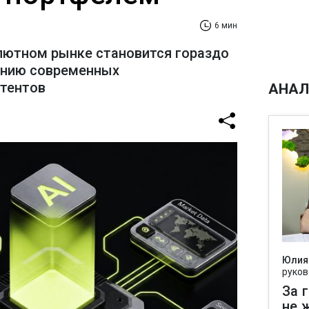
6 мин
лютном рынке становится гораздо
ению современных
стентов
АНАЛ
Юлия
руков
За 
не 