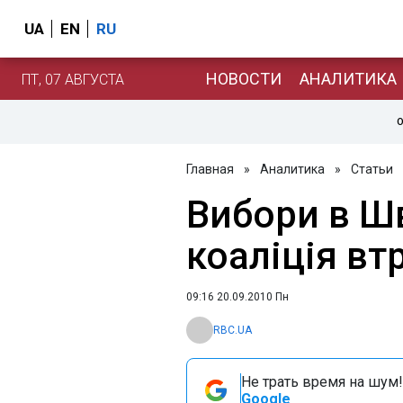
UA
EN
RU
НОВОСТИ
АНАЛИТИКА
ПТ, 07 АВГУСТА
О
Главная
»
Аналитика
»
Статьи
Вибори в Шв
коаліція вт
09:16 20.09.2010 Пн
RBC.UA
Не трать время на шум!
Google