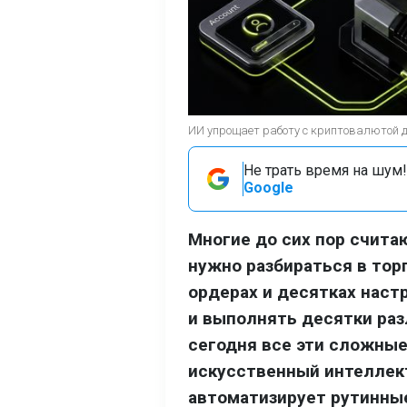
ИИ упрощает работу с криптовалютой 
Не трать время на шум!
Google
Многие до сих пор счит
нужно разбираться в тор
ордерах и десятках наст
и выполнять десятки раз
сегодня все эти сложные
искусственный интеллект
автоматизирует рутинны