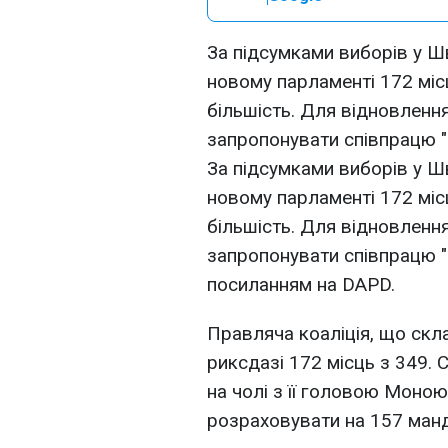
За підсумками виборів у Ш
новому парламенті 172 міс
більшість. Для відновлення
запропонувати співпрацю "
За підсумками виборів у Ш
новому парламенті 172 міс
більшість. Для відновлення
запропонувати співпрацю "
посиланням на DAPD.
Правляча коаліція, що скл
риксдазі 172 місць з 349. 
на чолі з її головою Моною 
розраховувати на 157 манд