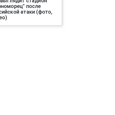
 выглядит стадион
рноморец" после
сийской атаки (фото,
ео)