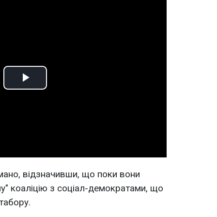
Play
Video
имано, відзначивши, що поки вони
" коаліцію з соціал-демократами, що
табору.