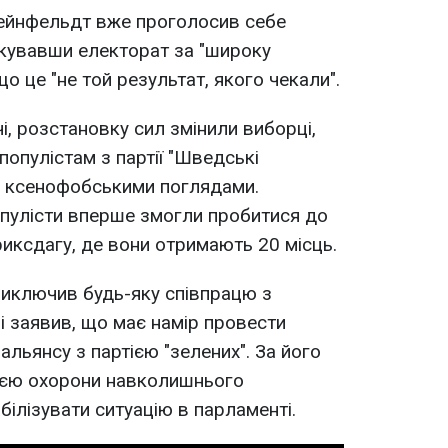
Рейнфельдт вже проголосив себе
кувавши електорат за "широку
що це "не той результат, якого чекали".
і, розстановку сил змінили виборці,
популістам з партії "Шведські
и ксенофобськими поглядами.
опулісти вперше змогли пробитися до
иксдагу, де вони отримають 20 місць.
иключив будь-яку співпрацю з
 заявив, що має намір провести
льянсу з партією "зелених". За його
тією охорони навколишнього
лізувати ситуацію в парламенті.