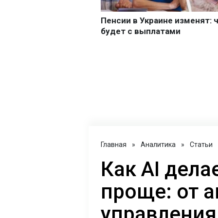
Главная
»
Аналитика
»
Статьи
Как AI дел
проще: от 
управления