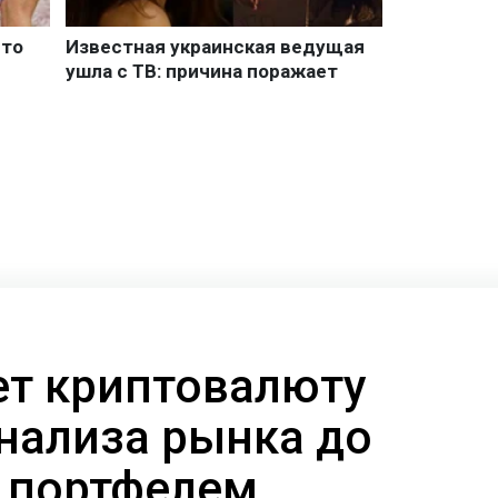
ает криптовалюту
анализа рынка до
 портфелем