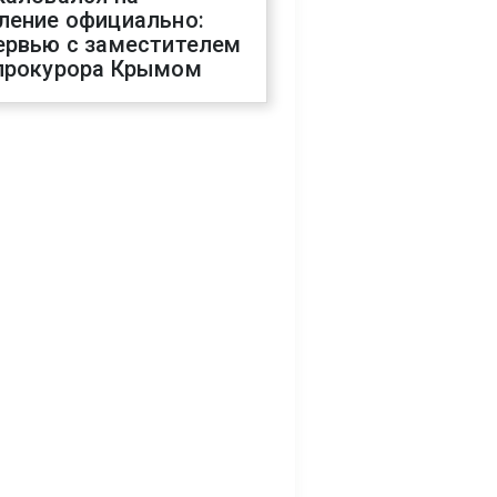
ление официально:
ервью с заместителем
прокурора Крымом