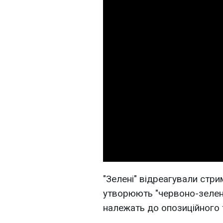
"Зелені" відреагували стр
утворюють "червоно-зелену
належать до опозиційного 