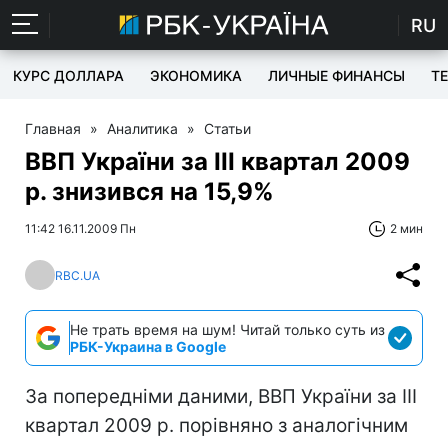
RU
КУРС ДОЛЛАРА
ЭКОНОМИКА
ЛИЧНЫЕ ФИНАНСЫ
T
Главная
»
Аналитика
»
Статьи
ВВП України за ІIІ квартал 2009
р. знизився на 15,9%
11:42 16.11.2009 Пн
2 мин
RBC.UA
Не трать время на шум! Читай только суть из
РБК-Украина в Google
За попередніми даними, ВВП України за ІIІ
квартал 2009 р. порівняно з аналогічним