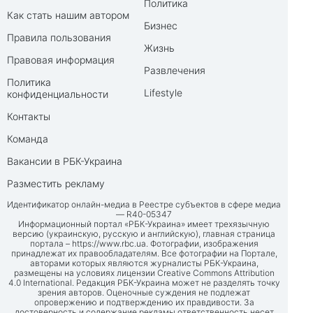
Политика
Как стать нашим автором
Бизнес
Правила пользования
Жизнь
Правовая информация
Развлечения
Политика
Lifestyle
конфиденциальности
Контакты
Команда
Вакансии в РБК-Украина
Разместить рекламу
Идентификатор онлайн-медиа в Реестре субъектов в сфере медиа
— R40-05347
Информационный портал «РБК-Украина» имеет трехязычную
версию (украинскую, русскую и английскую), главная страница
портала –
https://www.rbc.ua
. Фотографии, изображения
принадлежат их правообладателям. Все фотографии на Портале,
авторами которых являются журналисты РБК-Украина,
размещены на условиях лицензии Creative Commons Attribution
4.0 International. Редакция РБК-Украина может не разделять точку
зрения авторов. Оценочные суждения не подлежат
опровержению и подтверждению их правдивости. За
достоверность и содержание рекламы ответственность несет