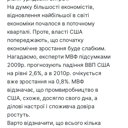
На думку більшості економістів,
відновлення найбільшої в світі
економіки почалося в поточному
кварталі. Проте, власті США
попереджають, що спочатку
економічне зростання буде слабким.
Нагадаємо, експерти МВФ підсумками
2009р. прогнозують падіння ВВП США
на рівні 2,6%, а в 2010р. очікується
вже зростання на 0,8%. МВФ
відзначає, що промвиробництво в
США, схоже, досягло свого дна, а
ділові настрої і споживча довіра
ростуть.
Варто відзначити, що всього кілька