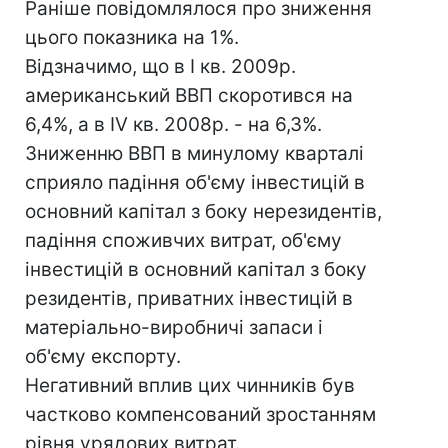
Раніше повідомлялося про зниження
цього показника на 1%.
Відзначимо, що в I кв. 2009р.
американський ВВП скоротився на
6,4%, а в IV кв. 2008р. - на 6,3%.
Зниженню ВВП в минулому кварталі
сприяло падіння об'єму інвестицій в
основний капітал з боку нерезидентів,
падіння споживчих витрат, об'єму
інвестицій в основний капітал з боку
резидентів, приватних інвестицій в
матеріально-виробничі запаси і
об'єму експорту.
Негативний вплив цих чинників був
частково компенсований зростанням
рівня урядових витрат.