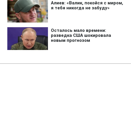
Главная
»
Аналитика
»
Статьи
Суд визнав законною вимогу
НБУ до банків збільшити
регулятивний капітал до 120
млн грн
19:09 09.03.2011 Ср
2 мин