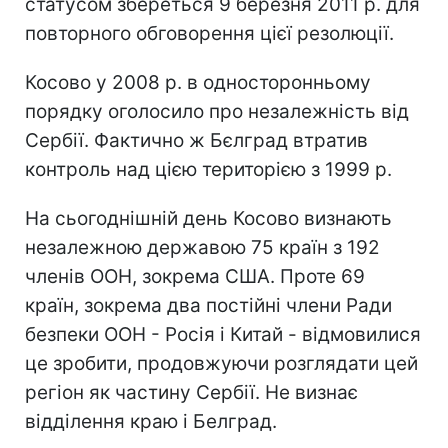
статусом збереться 9 березня 2011 р. для
повторного обговорення цієї резолюції.
Косово у 2008 р. в односторонньому
порядку оголосило про незалежність від
Сербії. Фактично ж Бєлград втратив
контроль над цією територією з 1999 р.
На сьогоднішній день Косово визнають
незалежною державою 75 країн з 192
членів ООН, зокрема США. Проте 69
країн, зокрема два постійні члени Ради
безпеки ООН - Росія і Китай - відмовилися
це зробити, продовжуючи розглядати цей
регіон як частину Сербії. Не визнає
відділення краю і Белград.