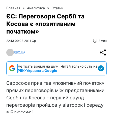
Главная
»
Аналитика
»
Статьи
ЄС: Переговори Сербії та
Косова є «позитивним
початком»
22:13 09.03.2011 Ср
2 мин
RBC.UA
Не трать время на шум! Читай только суть из
РБК-Украина в Google
Євросоюз привітав «позитивний початок»
прямих переговорів між представниками
Сербії та Косова - перший раунд
переговорів пройшов у вівторок і середу
в Брюсселі.