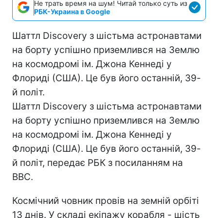
Не трать время на шум! Читай только суть из
РБК-Украина в Google
Шаттл Discovery з шістьма астронавтами
на борту успішно приземлився на Землю
на космодромі ім. Джона Кеннеді у
Флориді (США). Це був його останній, 39-
й політ.
Шаттл Discovery з шістьма астронавтами
на борту успішно приземлився на Землю
на космодромі ім. Джона Кеннеді у
Флориді (США). Це був його останній, 39-
й політ, передає РБК з посиланням на
ВВС.
Космічний човник провів на земній орбіті
13 днів. У складі екіпажу корабля - шість