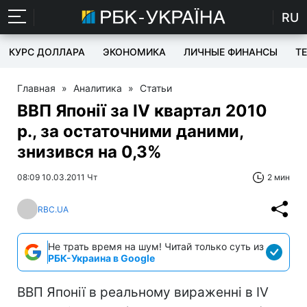
RU
КУРС ДОЛЛАРА
ЭКОНОМИКА
ЛИЧНЫЕ ФИНАНСЫ
T
Главная
»
Аналитика
»
Статьи
ВВП Японії за IV квартал 2010
р., за остаточними даними,
знизився на 0,3%
08:09 10.03.2011 Чт
2 мин
RBC.UA
Не трать время на шум! Читай только суть из
РБК-Украина в Google
ВВП Японії в реальному вираженні в IV