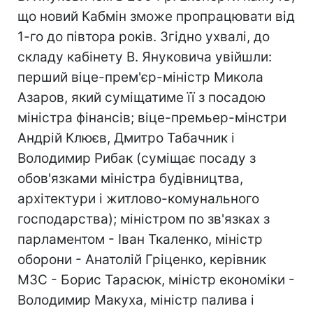
що новий Кабмін зможе пропрацювати від
1-го до півтора років. Згідно ухвалі, до
складу кабінету В. Януковича увійшли:
перший віце-прем'єр-міністр Микола
Азаров, який суміщатиме її з посадою
міністра фінансів; віце-премьер-мінстри
Андрій Клюєв, Дмитро Табачник і
Володимир Рибак (суміщає посаду з
обов'язками міністра будівництва,
архітектури і житлово-комунального
господарства); міністром по зв'язках з
парламентом - Іван Ткаленко, міністр
оборони - Анатолій Гріценко, керівник
МЗС - Борис Тарасюк, міністр економіки -
Володимир Макуха, міністр палива і