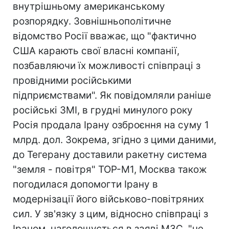
внутрішньому американському
розпорядку. Зовнішньополітичне
відомство Росії вважає, що "фактично
США карають свої власні компанії,
позбавляючи їх можливості співпраці з
провідними російськими
підприємствами". Як повідомляли раніше
російські ЗМІ, в грудні минулого року
Росія продала Ірану озброєння на суму 1
млрд. дол. Зокрема, згідно з цими даними,
до Тегерану доставили ракетну система
"земля - повітря" ТОР-М1, Москва також
погодилася допомогти Ірану в
модернізації його військово-повітряних
сил. У зв'язку з цим, відносно співпраці з
Іраном, наголошується в заяві МЗС, "не