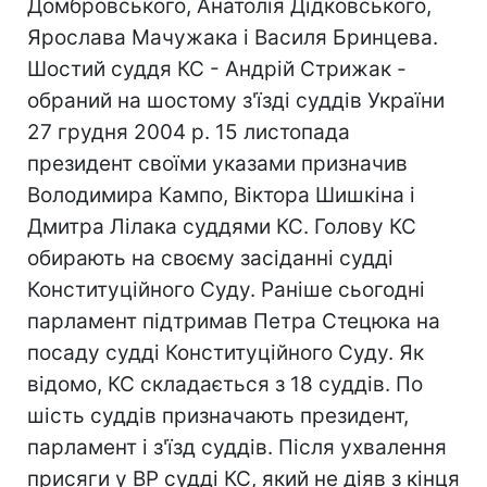
Домбровського, Анатолія Дідковського,
Ярослава Мачужака і Василя Бринцева.
Шостий суддя КС - Андрій Стрижак -
обраний на шостому з'їзді суддів України
27 грудня 2004 р. 15 листопада
президент своїми указами призначив
Володимира Кампо, Віктора Шишкіна і
Дмитра Лілака суддями КС. Голову КС
обирають на своєму засіданні судді
Конституційного Суду. Раніше сьогодні
парламент підтримав Петра Стецюка на
посаду судді Конституційного Суду. Як
відомо, КС складається з 18 суддів. По
шість суддів призначають президент,
парламент і з'їзд суддів. Після ухвалення
присяги у ВР судді КС, який не діяв з кінця