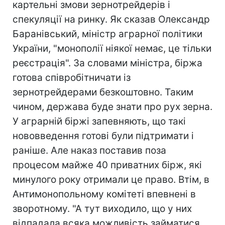
картельні змови зернотрейдерів і
спекуляції на ринку. Як сказав Олександр
Баранівський, міністр аграрної політики
України, "монополії ніякої немає, це тільки
реєстрація". За словами міністра, біржа
готова співробітничати із
зернотрейдерами безкоштовно. Таким
чином, держава буде знати про рух зерна.
У аграрній біржі запевняють, що такі
нововведення готові були підтримати і
раніше. Але наказ поставив поза
процесом майже 40 приватних бірж, які
минулого року отримали це право. Втім, в
Антимонопольному комітеті впевнені в
зворотному. "А тут виходило, що у них
відпадала всяка можливість займатися