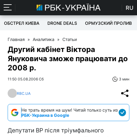
RU
ОБСТРЕЛ КИЕВА
DRONE DEALS
ОРМУЗСКИЙ ПРОЛИВ
Главная
»
Аналитика
»
Статьи
Другий кабінет Віктора
Януковича зможе працювати до
2008 р.
11:50 05.08.2006 Сб
3 мин
RBC.UA
Не трать время на шум! Читай только суть из
РБК-Украина в Google
Депутати ВР після тріумфального