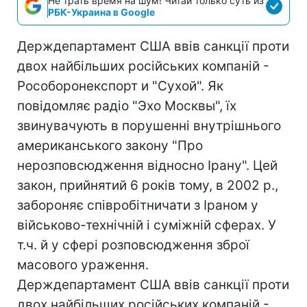
Не трать время на шум! Читай только суть из
РБК-Украина в Google
Держдепартамент США ввів санкції проти
двох найбільших російських компаній -
Рособоронекспорт и "Сухой". Як
повідомляє радіо "Эхо Москвы", їх
звинувачують в порушенні внутрішнього
американського закону "Про
нерозповсюдження відносно Ірану". Цей
закон, прийнятий 6 років тому, в 2002 р.,
забороняє співробітничати з Іраном у
військово-технічній і суміжній сферах. У
т.ч. й у сфері розповсюдження зброї
масового ураження.
Держдепартамент США ввів санкції проти
двох найбільших російських компаній -