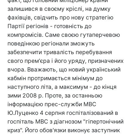
факт, що головний міліціонер країни
залишився в своєму кріслі, на думку
фахівців, свідчить про нову стратегію
Партії регіонів - готовність до
компромісів. Саме своєю гутаперчевою
поведінкою регіонали зможуть
забезпечити тривалість перебування
свого прем'єра і його уряду, призначених
вчора. Вважають, що новий український
кабмін протримається мінімум до
наступного літа, а максимум - до кінця
зими 2008 р. Проте, за останньою
інформацією прес-служби МВС
Ю.Луценко 4 серпня госпіталізований в
госпіталь МВС з діагнозом "гіпертонічний
криз". Його обов'язки виконує заступник