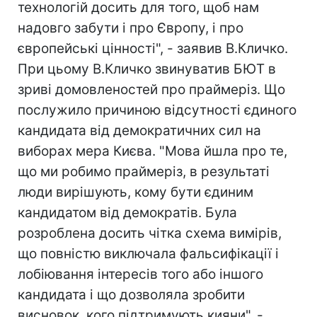
технологій досить для того, щоб нам
надовго забути і про Європу, і про
європейські цінності", - заявив В.Кличко.
При цьому В.Кличко звинуватив БЮТ в
зриві домовленостей про праймеріз. Що
послужило причиною відсутності єдиного
кандидата від демократичних сил на
виборах мера Києва. "Мова йшла про те,
що ми робимо праймеріз, в результаті
люди вирішують, кому бути єдиним
кандидатом від демократів. Була
розроблена досить чітка схема вимірів,
що повністю виключала фальсифікації і
лобіювання інтересів того або іншого
кандидата і що дозволяла зробити
висновок, кого підтримують кияни", -