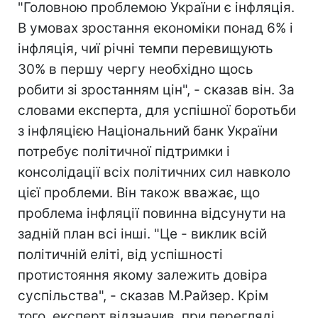
"Головною проблемою України є інфляція.
В умовах зростання економіки понад 6% і
інфляція, чиї річні темпи перевищують
30% в першу чергу необхідно щось
робити зі зростанням цін", - сказав він. За
словами експерта, для успішної боротьби
з інфляцією Національний банк України
потребує політичної підтримки і
консолідації всіх політичних сил навколо
цієї проблеми. Він також вважає, що
проблема інфляції повинна відсунути на
задній план всі інші. "Це - виклик всій
політичній еліті, від успішності
протистояння якому залежить довіра
суспільства", - сказав М.Райзер. Крім
того, експерт відзначив, при перегляді