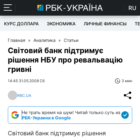
RU
КУРС ДОЛЛАРА
ЭКОНОМИКА
ЛИЧНЫЕ ФИНАНСЫ
T
Главная
»
Аналитика
»
Статьи
Світовий банк підтримує
рішення НБУ про ревальвацію
гривні
14:45 31.05.2008 Сб
3 мин
RBC.UA
Не трать время на шум! Читай только суть из
РБК-Украина в Google
Світовий банк підтримує рішення