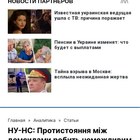
Главная
»
Аналитика
»
Статьи
НУ-НС: Протистояння між
демсилами робить неможливим