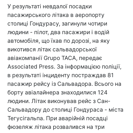
У результаті невдалої посадки
пасажирського літака в аеропорту
столиці Гондурасу, загинули чотири
людини - пілот, два пасажири і водій
автомобіля, що їхав по дорозі, на яку
викотився літак сальвадорської
авіакомпанії Grupo TACA, передає
Associated Press. За інформацією поліції,
в результаті інциденту постраждав 81
пасажир рейсу із Сальвадора. Всього на
борту авіалайнера знаходилися 124
людини. Літак виконував рейс з Сан-
Сальвадору до столиці Гондураса - міста
Тегусігальпа. При аварійній посадці
фюзеляж літака розвалився на три