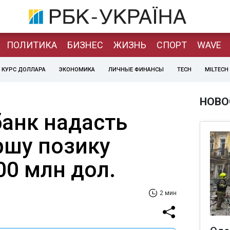
ПОЛИТИКА
БИЗНЕС
ЖИЗНЬ
СПОРТ
WAVE
КУРС ДОЛЛАРА
ЭКОНОМИКА
ЛИЧНЫЕ ФИНАНСЫ
TECH
MILTECH
НОВО
банк надасть
ршу позику
00 млн дол.
2 мин