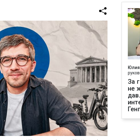
Юлия
руков
За 
не 
дав
инт
Ген