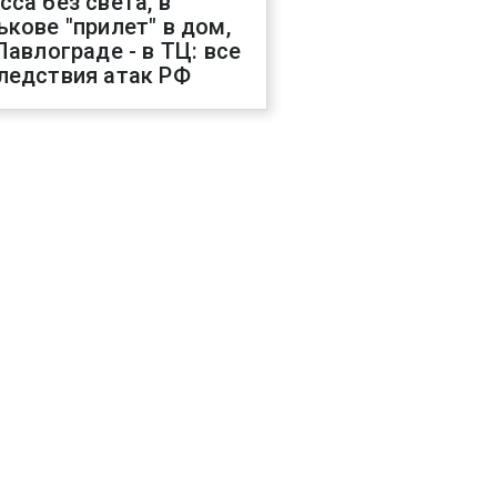
сса без света, в
ькове "прилет" в дом,
 Павлограде - в ТЦ: все
ледствия атак РФ