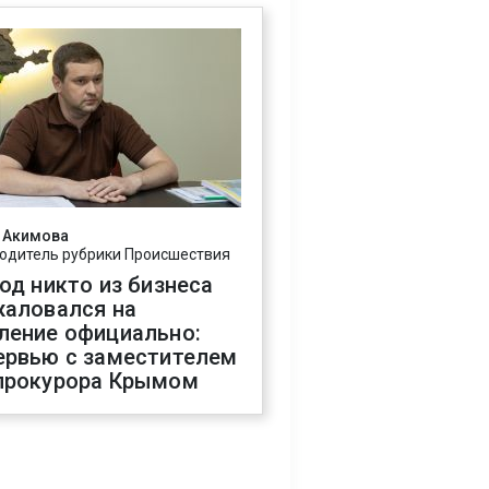
 Акимова
одитель рубрики Происшествия
год никто из бизнеса
жаловался на
ление официально:
ервью с заместителем
прокурора Крымом