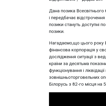
Дана позика Всесвітнього 
і передбачає відстрочення
позики стануть доступні по
позики.
Нагадаємо,що цього року В
фінансова корпорація у сво
дослідження ситуації з вед
країни за десятьма показн
функціонування і ліквідаці
зовнішньоторговельних опе
Білорусь з 82-го місця на 5