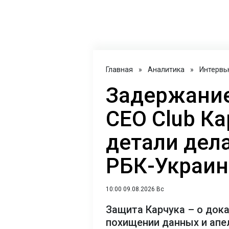
Главная
»
Аналитика
»
Интервь
Задержание
CEO Club Ка
детали дел
РБК-Украин
10:00 09.08.2026 Вс
Защита Карчука – о док
похищении данных и апе