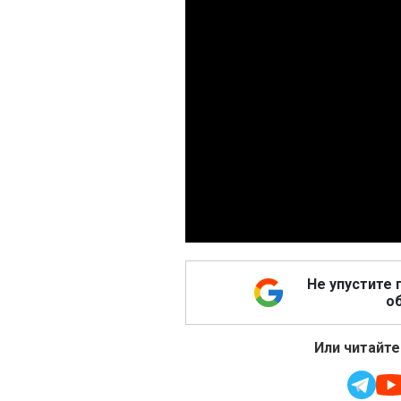
Не упустите 
об
Или читайте