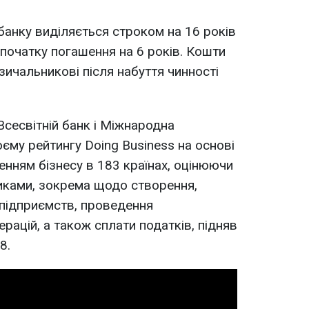
банку виділяється строком на 16 років
 початку погашення на 6 років. Кошти
зичальникові після набуття чинності
сесвітній банк і Міжнародна
єму рейтингу Doing Business на основі
енням бізнесу в 183 країнах, оцінюючи
иками, зокрема щодо створення,
ї підприємств, проведення
рацій, а також сплати податків, підняв
8.