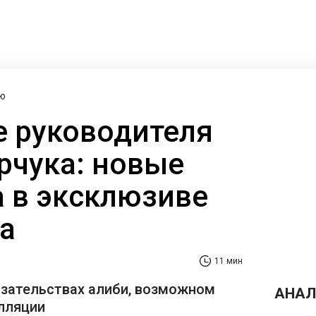
ю
 руководителя
рчука: новые
а в эксклюзиве
а
11 мин
азательствах алиби, возможном
АНАЛ
лляции