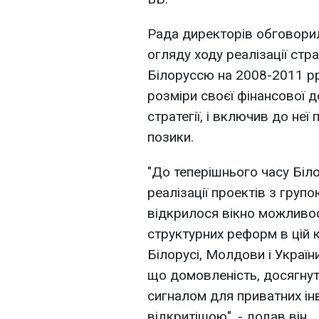
Рада директорів обговорил
огляду ходу реалізації стра
Білоруссю на 2008-2011 рр
розміри своєї фінансової 
стратегії, і включив до не
позики.
"До теперішнього часу Біл
реалізації проектів з груп
відкрилося вікно можливос
структурних реформ в цій к
Білорусі, Молдови і Україн
що домовленість, досягнут
сигналом для приватних інв
відкритішою", - додав він.