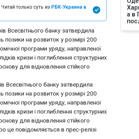
Оде
Хар
 Читай только суть из
РБК-Украина в
а в
пос
ів Всесвітнього банку затвердила
ь позики на розвиток у розмірі 200
номічної програми уряду, направленої
лідків кризи і поглиблення структурних
основу для відновлення стійкого
ів Всесвітнього банку затвердила
ь позики на розвиток у розмірі 200
номічної програми уряду, направленої
лідків кризи і поглиблення структурних
основу для відновлення стійкого
ро це повідомляється в прес-релізі