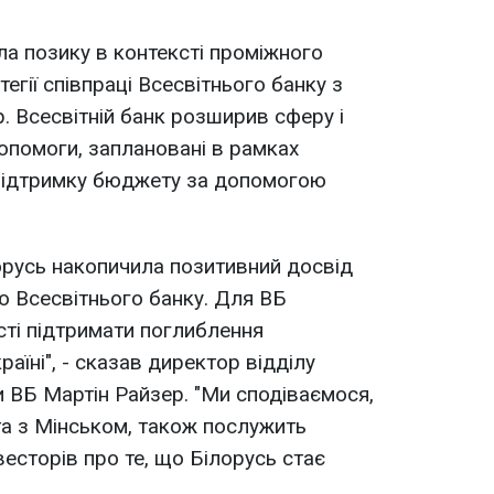
а позику в контексті проміжного
тегії співпраці Всесвітнього банку з
. Всесвітній банк розширив сферу і
допомоги, заплановані в рамках
ї підтримку бюджету за допомогою
орусь накопичила позитивний досвід
ою Всесвітнього банку. Для ВБ
ті підтримати поглиблення
раїні", - сказав директор відділу
и ВБ Мартін Райзер. "Ми сподіваємося,
а з Мінськом, також послужить
есторів про те, що Білорусь стає