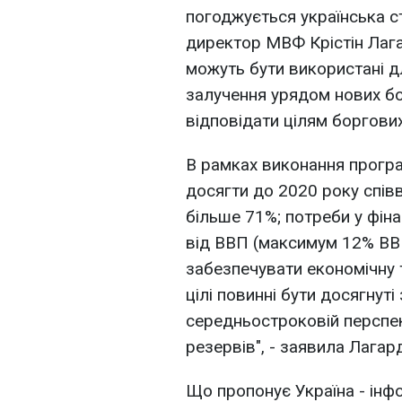
погоджується українська с
директор МВФ Крістін Лаг
можуть бути використані 
залучення урядом нових бор
відповідати цілям боргових
В рамках виконання прогр
досягти до 2020 року спів
більше 71%; потреби у фін
від ВВП (максимум 12% ВВ
забезпечувати економічну т
цілі повинні бути досягнут
середньостроковій перспек
резервів", - заявила Лагар
Що пропонує Україна - інф