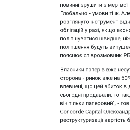
повинні зрушити з мертвої
Глобально - умови ті ж. А
розглянуто інструмент від
облігацій у разі, якщо екон
поліпшуватися швидше, ніж
поліпшення будуть випущені 
пояснює співрозмовник РБК
Власники паперів вже несу
сторона - ринок вже на 50
впевнені, що цей збиток в д
сьогодні продавали, то так
він тільки паперовий", - го
Concorde Capital Олександ
реструктуризації вартість 