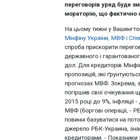
переговорів уряд буде з
мораторію, що фактично о
На цьому тижні у Вашингто
Мінфіну України, МВФ і Сп
спроба прискорити перего
державного і гарантованог
дол. Для кредиторів Мінфі
пропозицій, які ґрунтують
прогнозах МВФ. Зокрема, з
погіршив свої очікування щ
2015 році до 9%, інфляції 
МВФ (боргові операції, - Р
повинні базуватися на пото
джерело РБК-Украина, зна
кредиторами. - Показники з