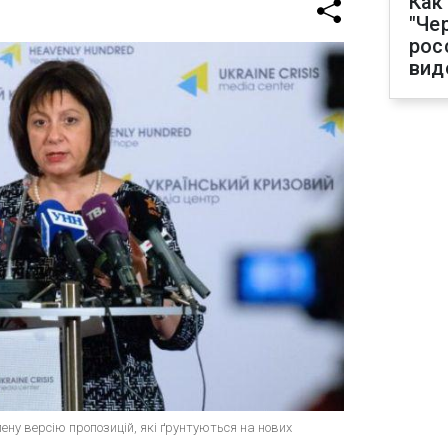
Как
"Че
рос
вид
ену версію пропозицій, які ґрунтуються на нових