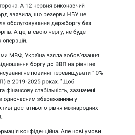
торона. А 12 червня виконавчий
ард заявила, що резерви НБУ не
для обслуговування держборгу без
гів. А це, в свою чергу, не буде
 операцій.
ами МВФ, Україна взяла зобов'язання
відношення боргу до ВВП на рівні не
ансуванні не повинні перевищувати 10%
П) в 2019-2025 роках. "Щоб
а фінансову стабільність, зазначені
і з одночасним збереженням у
тиві достатнього рівня міжнародних
д.
ормація конфіденційна. Але нові умови