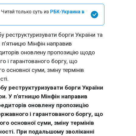
 Читай только суть из
РБК-Украина в
у реструктуризувати борги України та
У п'ятницю Мінфін направив
едиторів оновлену пропозицію щодо
го і гарантованого боргу, що
 основної суми, зміну термінів
сті.
бу реструктуризувати борги України
ри. У п'ятницю Мінфін направив
редиторів оновлену пропозицію
ржавного і гарантованого боргу, що
го основної суми, зміну термінів
ності. При подальшому зволіканні