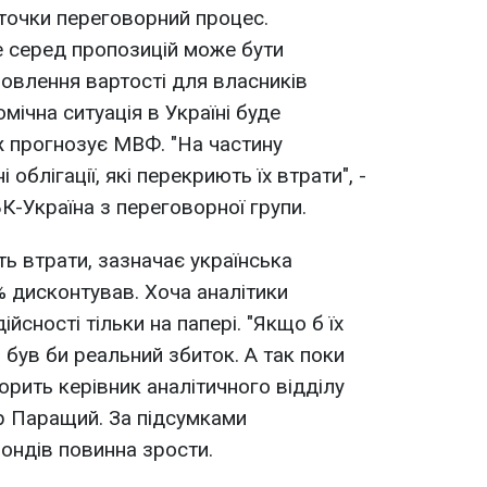
 точки переговорний процес.
ле серед пропозицій може бути
новлення вартості для власників
омічна ситуація в Україні буде
 прогнозує МВФ. "На частину
облігації, які перекриють їх втрати", -
-Україна з переговорної групи.
ть втрати, зазначає українська
% дисконтував. Хоча аналітики
ійсності тільки на папері. "Якщо б їх
, був би реальний збиток. А так поки
ворить керівник аналітичного відділу
р Паращий. За підсумками
бондів повинна зрости.