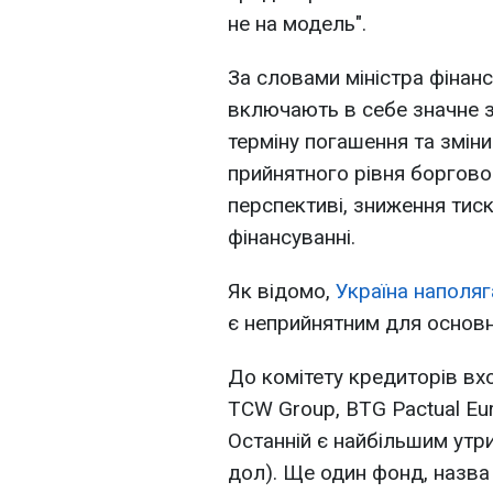
не на модель".
За словами міністра фінансі
включають в себе значне з
терміну погашення та змін
прийнятного рівня боргов
перспективі, зниження тиск
фінансуванні.
Як відомо,
Україна наполяг
є неприйнятним для основни
До комітету кредиторів вхо
TCW Group, BTG Pactual Eur
Останній є найбільшим утр
дол). Ще один фонд, назва