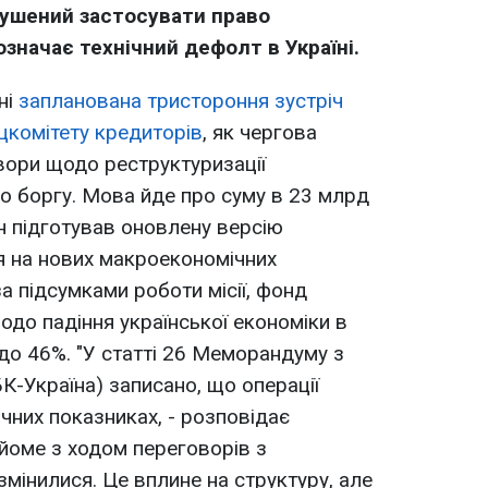
мушений застосувати право
значає технічний дефолт в Україні.
ні
запланована тристороння зустріч
ецкомітету кредиторів
, як чергова
вори щодо реструктуризації
о боргу. Мова йде про суму в 23 млрд
н підготував оновлену версію
ся на нових макроекономічних
а підсумками роботи місії, фонд
одо падіння української економіки в
- до 46%. "У статті 26 Меморандуму з
БК-Україна) записано, що операції
чних показниках, - розповідає
йоме з ходом переговорів з
мінилися. Це вплине на структуру, але