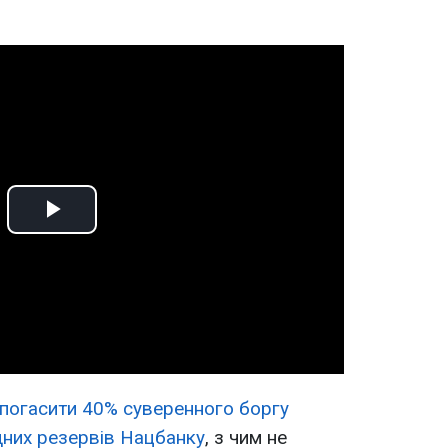
Play
Video
погасити 40% суверенного боргу
дних резервів Нацбанку
, з чим не