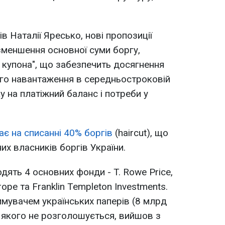
в Наталії Яресько, нові пропозиції
меншення основної суми боргу,
и купона", що забезпечить досягнення
ого навантаження в середньостроковій
у на платіжний баланс і потреби у
ає на списанні 40% боргів
(haircut), що
х власників боргів України.
дять 4 основних фонди - T. Rowe Price,
ope та Franklin Templeton Investments.
имувачем українських паперів (8 млрд
 якого не розголошується, вийшов з