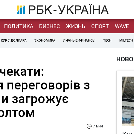
ПОЛИТИКА
БИЗНЕС
ЖИЗНЬ
СПОРТ
WAVE
КУРС ДОЛЛАРА
ЭКОНОМИКА
ЛИЧНЫЕ ФИНАНСЫ
TECH
MILTECH
НОВО
чекати:
 переговорів з
и загрожує
фолтом
7 мин