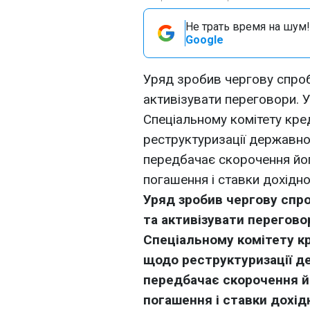
Не трать время на шум!
Google
Уряд зробив чергову спроб
активізувати переговори. 
Спеціальному комітету кр
реструктуризації державно
передбачає скорочення його
погашення і ставки дохідно
Уряд зробив чергову спро
та активізувати перегово
Спеціальному комітету к
щодо реструктуризації де
передбачає скорочення йо
погашення і ставки дохід