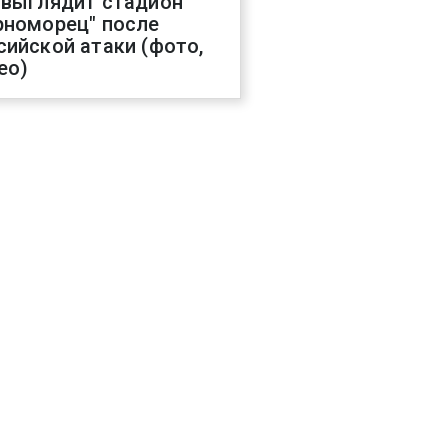
 выглядит стадион
рноморец" после
сийской атаки (фото,
ео)