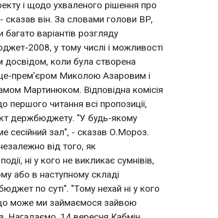
екту і щодо ухваленого рішення про
- сказав він. За словами голови ВР,
 багато варіантів розгляду
жет-2008, у тому числі і можливості
 досвідом, коли була створена
віце-прем'єром Миколою Азаровим і
амом Мартинюком. Відповідна комісія
о першого читання всі пропозиції,
ект держбюджету. "У будь-якому
е сесійний зал", - сказав О.Мороз.
незалежно від того, як
одії, ні у кого не викликає сумнівів,
ому або в наступному складі
джет по суті". "Тому нехай ні у кого
 що може ми займаємося зайвою
з. Нагадаємо, 14 вересня Кабмін