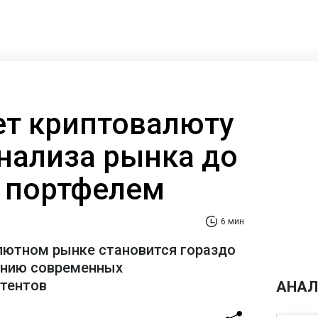
ает криптовалюту
анализа рынка до
 портфелем
6 мин
лютном рынке становится гораздо
ению современных
стентов
АНАЛ