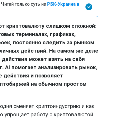
 Читай только суть из
РБК-Украина в
ают криптовалюту слишком сложной:
говых терминалах, графиках,
роек, постоянно следить за рынком
личных действий. На самом же деле
 действия может взять на себя
. AI помогает анализировать рынок,
е действия и позволяет
иптобиржей на обычном простом
годня сменяет криптоиндустрию и как
но упрощает работу с криптовалютой