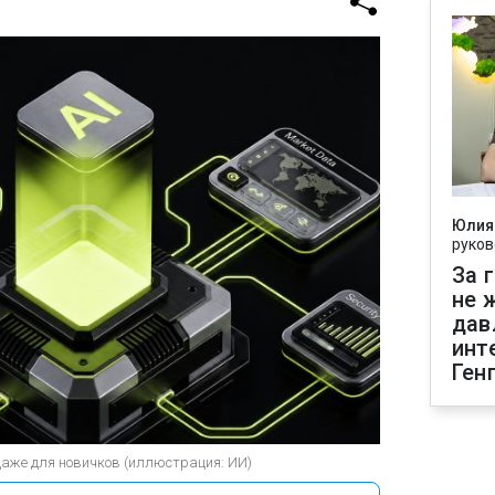
Юлия
руков
За 
не 
дав
инт
Ген
даже для новичков (иллюстрация: ИИ)