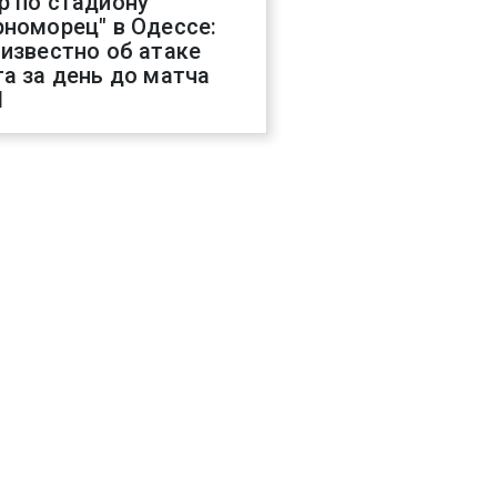
р по стадиону
рноморец" в Одессе:
 известно об атаке
га за день до матча
Л