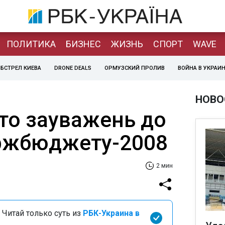
ПОЛИТИКА
БИЗНЕС
ЖИЗНЬ
СПОРТ
WAVE
БСТРЕЛ КИЕВА
DRONE DEALS
ОРМУЗСКИЙ ПРОЛИВ
ВОЙНА В УКРАИ
НОВО
ато зауважень до
ржбюджету-2008
2 мин
 Читай только суть из
РБК-Украина в