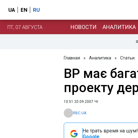
UA
EN
RU
НОВОСТИ
АНАЛИТИКА
ПТ, 07 АВГУСТА
О
Главная
»
Аналитика
»
Статьи
ВР має баг
проекту де
10:51 20.09.2007 Чт
RBC.UA
Не трать время на шум!
Google