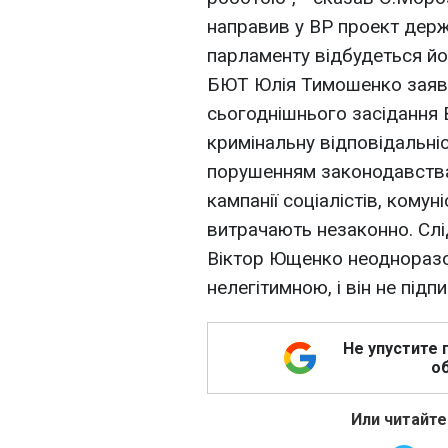
направив у ВР проект держ
парламенту відбудеться йог
БЮТ Юлія Тимошенко заяви
сьогоднішнього засідання
кримінальну відповідальніст
порушенням законодавства
кампанії соціалістів, комуніс
витрачають незаконно. Слі
Віктор Ющенко неодноразо
нелегітимною, і він не підпи
Не упустите 
об
Или читайте