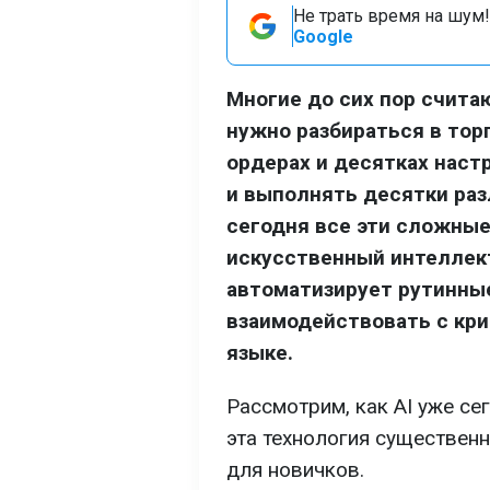
Не трать время на шум!
Google
Многие до сих пор счит
нужно разбираться в тор
ордерах и десятках наст
и выполнять десятки раз
сегодня все эти сложные
искусственный интеллект
автоматизирует рутинны
взаимодействовать с кр
языке.
Рассмотрим, как AI уже се
эта технология существен
для новичков.