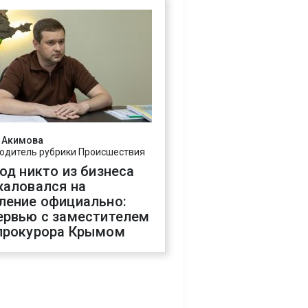
 Акимова
одитель рубрики Происшествия
год никто из бизнеса
жаловался на
ление официально:
ервью с заместителем
прокурора Крымом