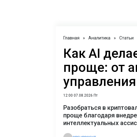
Главная
»
Аналитика
»
Статьи
Как AI дел
проще: от 
управления
12:00 07.08.2026 Пт
Разобраться в криптова
проще благодаря внедр
интеллектуальных асси