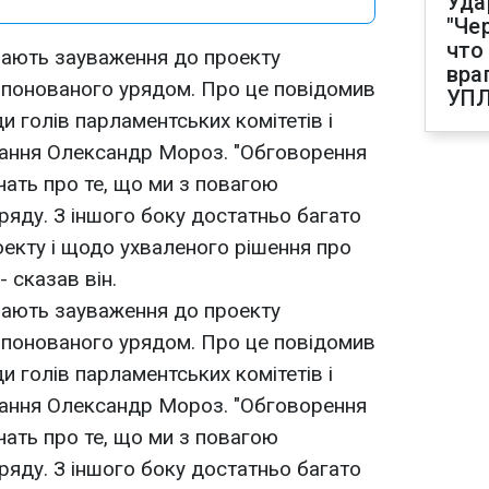
Уда
"Че
что
мають зауваження до проекту
вра
понованого урядом. Про це повідомив
УП
и голів парламентських комітетів і
кання Олександр Мороз. "Обговорення
чать про те, що ми з повагою
ряду. З іншого боку достатньо багато
екту і щодо ухваленого рішення про
 сказав він.
мають зауваження до проекту
понованого урядом. Про це повідомив
и голів парламентських комітетів і
кання Олександр Мороз. "Обговорення
чать про те, що ми з повагою
ряду. З іншого боку достатньо багато