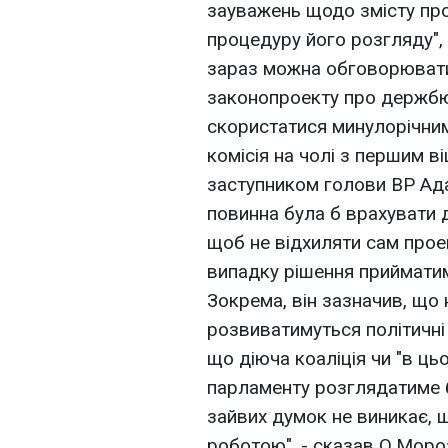
зауважень щодо змісту про
процедуру його розгляду", 
зараз можна обговорювати
законопроекту про держбюд
скористатися минулорічним
комісія на чолі з першим 
заступником голови ВР Ад
повинна була б врахувати д
щоб не відхиляти сам про
випадку рішення прийматим
Зокрема, він зазначив, що 
розвиватимуться політичні п
що діюча коаліція чи "в ць
парламенту розглядатиме бю
зайвих думок не виникає,
роботою", - сказав О.Моро