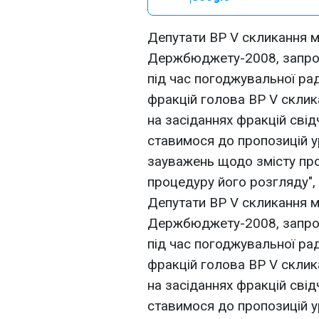
Депутати ВР V скликання 
Держбюджету-2008, запро
під час погоджувальної рад
фракцій голова ВР V скли
на засіданнях фракцій свід
ставимося до пропозицій у
зауважень щодо змісту про
процедуру його розгляду", -
Депутати ВР V скликання 
Держбюджету-2008, запро
під час погоджувальної рад
фракцій голова ВР V скли
на засіданнях фракцій свід
ставимося до пропозицій у