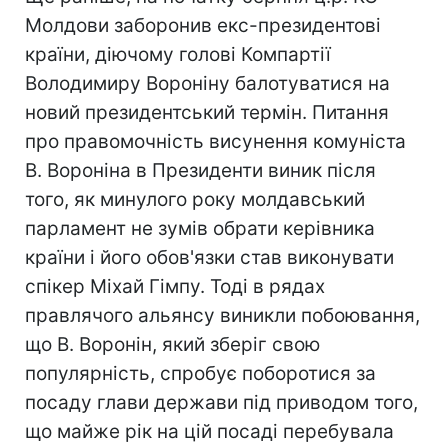
Молдови заборонив екс-президентові
країни, діючому голові Компартії
Володимиру Вороніну балотуватися на
новий президентський термін. Питання
про правомочність висунення комуніста
В. Вороніна в Президенти виник після
того, як минулого року молдавський
парламент не зумів обрати керівника
країни і його обов'язки став виконувати
спікер Міхай Гімпу. Тоді в рядах
правлячого альянсу виникли побоювання,
що В. Воронін, який зберіг свою
популярність, спробує поборотися за
посаду глави держави під приводом того,
що майже рік на цій посаді перебувала