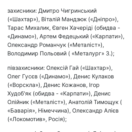
захисники: Дмитро Чигринський
(«Шахтар»), Віталій Мандзюк («Дніпро»),
Тарас Михалик, Євген Хачеріді (обидва -
«Динамо»), Артем Федецький («Карпати»),
Олександр Романчук («Металіст»),
Володимир Польовий ( «Металург» З.);
півзахисники: Олексій Гай («Шахтар»),
Олег Гусєв («Динамо»), Денис Кулаков
(«Ворскла»), Денис Кожанов, Ігор
Худоб'як (обидва - «Карпати»), Денис
Олійник («Металіст»), Анатолій Тимощук (
«Баварія», Німеччина), Олександр Алієв
(«Локомотив», Росія);