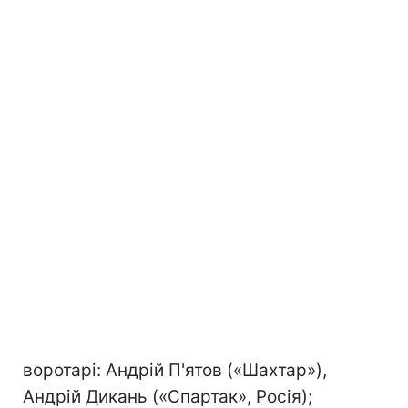
воротарі: Андрій П'ятов («Шахтар»),
Андрій Дикань («Спартак», Росія);