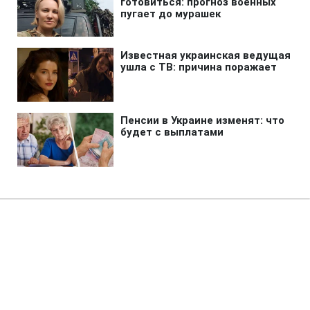
Главная
»
Аналитика
»
Статьи
Британець приготував хом'яка в
мікрохвильовці
13:04 23.09.2010 Чт
1 мин