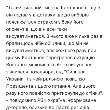
"Такий сильний тиск на Карташова - щоб
він подав у відставку ще до виборів -
пояснюється страхом з боку його
опонентів, що він все-таки
висуватиметься. З нього вже кілька разів
брали щось ніби обіцянки, що він не
висуватиметься, але кожного разу при
цьому Карташов перегравав ситуацію.
Востаннє можливість його висунення
з'явилася позавчора, від "Сильної
України" і з нейтральною позицією
Президента з цього питання. Але цього
разу його повністю притиснули до стінки",
- повідомило РБК-Україна інформоване
джерело, близьке до Партії регіонів.