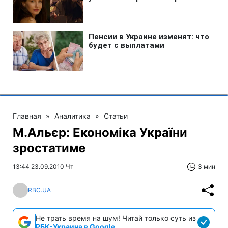
Главная
»
Аналитика
»
Статьи
М.Альєр: Економіка України
зростатиме
13:44 23.09.2010 Чт
3 мин
RBC.UA
Не трать время на шум! Читай только суть из
РБК-Украина в Google