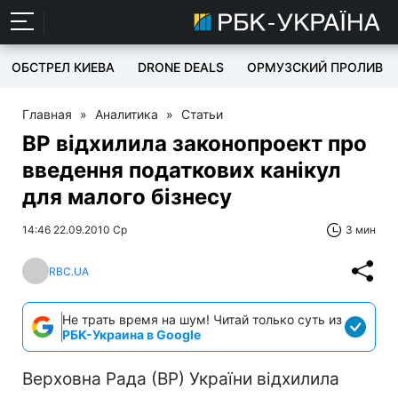
ОБСТРЕЛ КИЕВА
DRONE DEALS
ОРМУЗСКИЙ ПРОЛИВ
Главная
»
Аналитика
»
Статьи
ВР відхилила законопроект про
введення податкових канікул
для малого бізнесу
14:46 22.09.2010 Ср
3 мин
RBC.UA
Не трать время на шум! Читай только суть из
РБК-Украина в Google
Верховна Рада (ВР) України відхилила