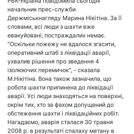
РБК-Україна повідомила сьогодні
начальник прес-служби
Держміськнагляду Марина Нікітіна. За її
словами, всі люди з шахти вже
евакуйовані, постраждалих немає.
"Оскільки пожежу не вдалося згасити,
оперативний штаб з ліквідації аварії,
ухвалив рішення про зведення 4
ізолюючих перемичок", - сказала
М.Нікітіна. Вона також зазначила, що
робота шахти припинена до ліквідації
аварії. Усі люди знаходяться на поверхні,
окрім тих, хто за фахом допущений до
обстеження шахти і ліквідаційних робіт.
Нагадаємо, аварія сталася 30 травня
2008 р. в результаті спалаху метану в