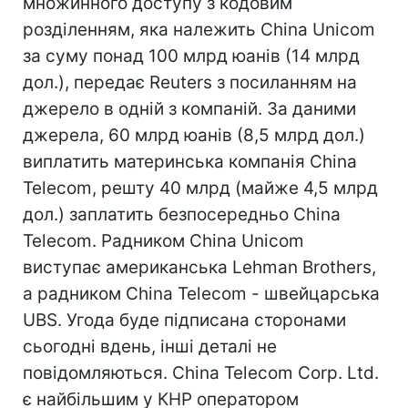
множинного доступу з кодовим
розділенням, яка належить China Unicom
за суму понад 100 млрд юанів (14 млрд
дол.), передає Reuters з посиланням на
джерело в одній з компаній. За даними
джерела, 60 млрд юанів (8,5 млрд дол.)
виплатить материнська компанія China
Telecom, решту 40 млрд (майже 4,5 млрд
дол.) заплатить безпосередньо China
Telecom. Радником China Unicom
виступає американська Lehman Brothers,
а радником China Telecom - швейцарська
UBS. Угода буде підписана сторонами
сьогодні вдень, інші деталі не
повідомляються. China Telecom Corp. Ltd.
є найбільшим у КНР оператором