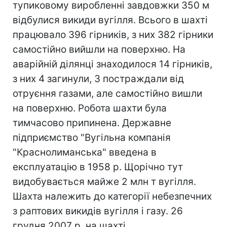
тупиковому виробленні завдовжки 350 м
відбулися викиди вугілля. Всього в шахті
працювало 396 гірників, з них 382 гірники
самостійно вийшли на поверхню. На
аварійній ділянці знаходилося 14 гірників,
з них 4 загинули, 3 постраждали від
отруєння газами, але самостійно вишли
на поверхню. Робота шахти була
тимчасово припинена. Державне
підприємство "Вугільна компанія
"Краснолиманська" введена в
експлуатацію в 1958 р. Щорічно тут
видобувається майже 2 млн т вугілля.
Шахта належить до категорії небезпечних
з раптових викидів вугілля і газу. 26
грудня 2007 р. на шахті