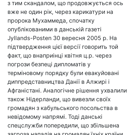
з тим скандалом, що продовжується ось
вже не один рік, через карикатури на
пророка Мухаммеда, спочатку
опублікованими в данській газеті
Jyllаnds-Posten 30 вересня 2005 р. На
підтвердження цієї версії говорить той
факт, що внаприінці квітня ц.р. через
погрози безпеці дипломатів у
терміновому порядку були евакуйовані
диппредставництва Данії в Алжирі і
Афганістані. Аналогічне рішення ухвалили
також Нідерланди, що вивезли своїх
громадян з кабульського посольства в
невідомому напрямі. Тоді данські
спецслужби попередили, що збільшена
загроза нападів на громадян їхніх країни