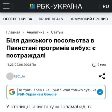
RU
ОБСТРЕЛ КИЕВА
DRONE DEALS
ОРМУЗСКИЙ ПРОЛИВ
Главная
»
Аналитика
»
Статьи
Біля данського посольства в
Пакистані прогримів вибух: є
постраждалі
11:23 02.06.2008 Пн
2 мин
RBC.UA
Не трать время на шум! Читай только суть из
РБК-Украина в Google
У столиці Пакистану м. Ісламабаді в