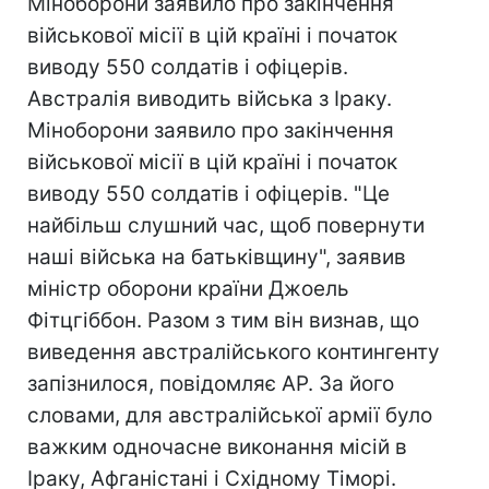
Міноборони заявило про закінчення
військової місії в цій країні і початок
виводу 550 солдатів і офіцерів.
Австралія виводить війська з Іраку.
Міноборони заявило про закінчення
військової місії в цій країні і початок
виводу 550 солдатів і офіцерів. "Це
найбільш слушний час, щоб повернути
наші війська на батьківщину", заявив
міністр оборони країни Джоель
Фітцгіббон. Разом з тим він визнав, що
виведення австралійського контингенту
запізнилося, повідомляє AP. За його
словами, для австралійської армії було
важким одночасне виконання місій в
Іраку, Афганістані і Східному Тіморі.