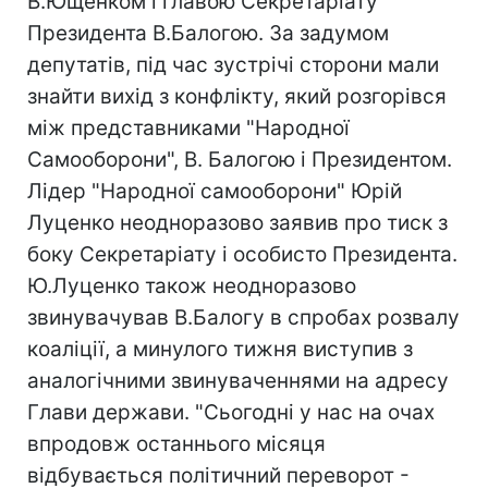
В.Ющенком і главою Секретаріату
Президента В.Балогою. За задумом
депутатів, під час зустрічі сторони мали
знайти вихід з конфлікту, який розгорівся
між представниками "Народної
Самооборони", В. Балогою і Президентом.
Лідер "Народної самооборони" Юрій
Луценко неодноразово заявив про тиск з
боку Секретаріату і особисто Президента.
Ю.Луценко також неодноразово
звинувачував В.Балогу в спробах розвалу
коаліції, а минулого тижня виступив з
аналогічними звинуваченнями на адресу
Глави держави. "Сьогодні у нас на очах
впродовж останнього місяця
відбувається політичний переворот -