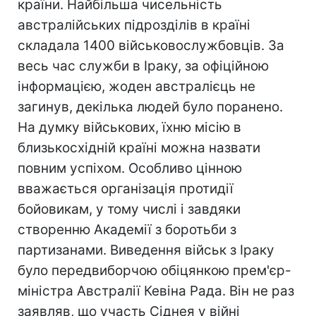
країни. Найбільша чисельність
австралійських підрозділів в країні
складала 1400 військовослужбовців. За
весь час служби в Іраку, за офіційною
інформацією, жоден австралієць не
загинув, декілька людей було поранено.
На думку військових, їхню місію в
близькосхідній країні можна назвати
повним успіхом. Особливо цінною
вважається організація протидії
бойовикам, у тому числі і завдяки
створенню Академії з боротьби з
партизанами. Виведення військ з Іраку
було передвиборчою обіцянкою прем'єр-
міністра Австралії Кевіна Рада. Він не раз
заявляв, що участь Сіднея у війні