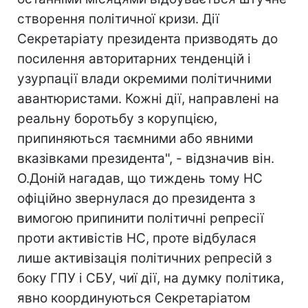
створення політичної кризи. Дії
Секретаріату президента призводять до
посилення авторитарних тенденцій і
узурпації влади окремими політичними
авантюристами. Кожні дії, направлені на
реальну боротьбу з корупцією,
припиняються таємними або явними
вказівками президента", - відзначив він.
О.Доній нагадав, що тиждень тому НС
офіційно звернулася до президента з
вимогою припинити політичні репресії
проти активістів НС, проте відбулася
лише активізація політичних репресій з
боку ГПУ і СБУ, чиї дії, на думку політика,
явно координуються Секретаріатом