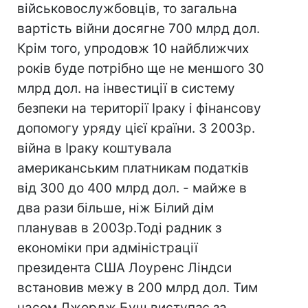
військовослужбовців, то загальна
вартість війни досягне 700 млрд дол.
Крім того, упродовж 10 найближчих
років буде потрібно ще не меншого 30
млрд дол. на інвестиції в систему
безпеки на території Іраку і фінансову
допомогу уряду цієї країни. З 2003р.
війна в Іраку коштувала
американським платникам податків
від 300 до 400 млрд дол. - майже в
два рази більше, ніж Білий дім
планував в 2003р.Тоді радник з
економіки при адміністрації
президента США Лоуренс Ліндси
встановив межу в 200 млрд дол. Тим
часом Джордж Буш виступає за