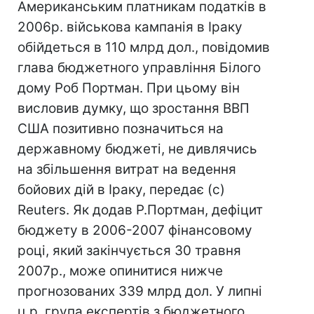
Американським платникам податків в
2006р. військова кампанія в Іраку
обійдеться в 110 млрд дол., повідомив
глава бюджетного управління Білого
дому Роб Портман. При цьому він
висловив думку, що зростання ВВП
США позитивно позначиться на
державному бюджеті, не дивлячись
на збільшення витрат на ведення
бойових дій в Іраку, передає (с)
Reuters. Як додав Р.Портман, дефіцит
бюджету в 2006-2007 фінансовому
році, який закінчується 30 травня
2007р., може опинитися нижче
прогнозованих 339 млрд дол. У липні
ц.р. група експертів з бюджетного