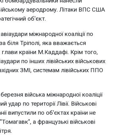
ські бомбардувальники нанесли
війському аеродрому. Літаки ВПС США
атегічний об'єкт.
авіаудари міжнародної коаліції по
за біля Тріполі, яка вважається
лави країни М.Каддафі. Крім того,
іаудари по інших лівійських військових
ахідних ЗМІ, системам лівійських ППО
березня війська міжнародної коаліції
й удар по території Лівії. Військові
ії випустили по об'єктах країни не
Томагавк", а французькі військові
ітря.