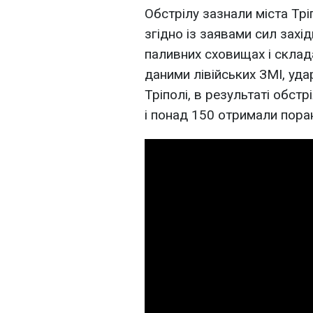
Обстрілу зазнали міста Тріпо
згідно із заявами сил захід
паливних сховищах і склад
даними лівійських ЗМІ, уд
Тріполі, в результаті обст
і понад 150 отримали пора