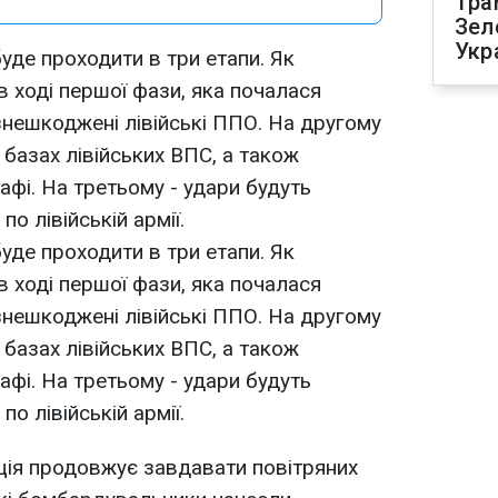
Тра
Зел
Укр
буде проходити в три етапи. Як
в ході першої фази, яка почалася
 знешкоджені лівійські ППО. На другому
 базах лівійських ВПС, а також
фі. На третьому - удари будуть
о лівійській армії.
буде проходити в три етапи. Як
в ході першої фази, яка почалася
 знешкоджені лівійські ППО. На другому
 базах лівійських ВПС, а також
фі. На третьому - удари будуть
о лівійській армії.
ція продовжує завдавати повітряних