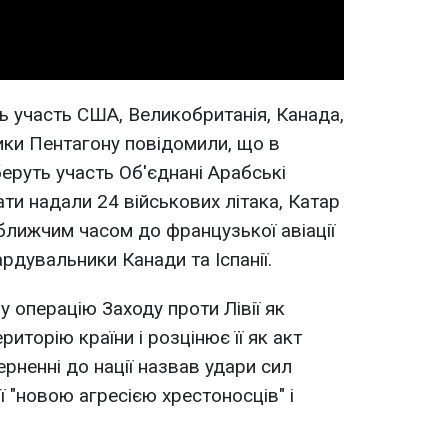
уть участь США, Великобританія, Канада,
ники Пентагону повідомили, що в
 беруть участь Об'єднані Арабські
рати надали 24 військових літака, Катар
йближчим часом до французької авіації
рдувальники Канади та Іспанії.
у операцію Заходу проти Лівії як
иторію країни і розцінює її як акт
рненні до нації назвав удари сил
ії "новою агресією хрестоносців" і