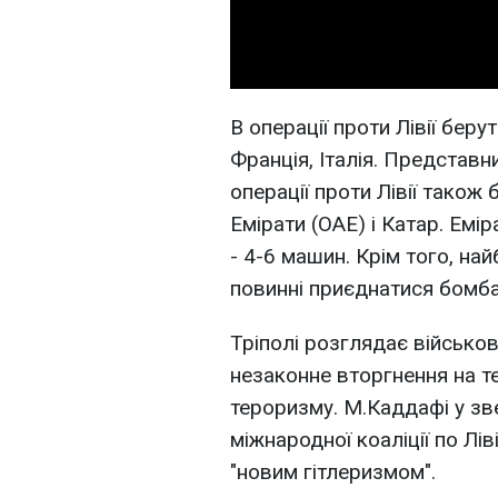
В операції проти Лівії бер
Франція, Італія. Представ
операції проти Лівії також
Емірати (ОАЕ) і Катар. Емі
- 4-6 машин. Крім того, на
повинні приєднатися бомба
Тріполі розглядає військов
незаконне вторгнення на тер
тероризму. М.Каддафі у зве
міжнародної коаліції по Лів
"новим гітлеризмом".