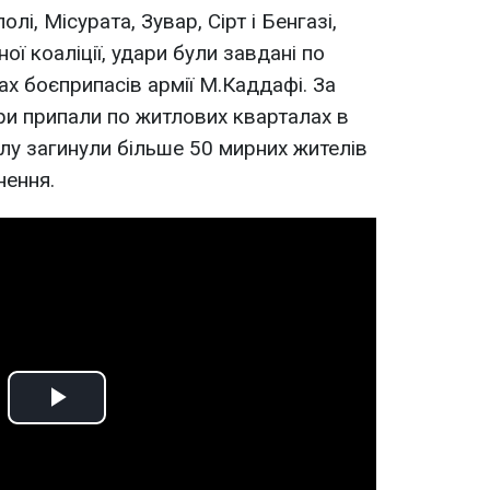
лі, Місурата, Зувар, Сірт і Бенгазі,
ної коаліції, удари були завдані по
ах боєприпасів армії М.Каддафі. За
ари припали по житлових кварталах в
рілу загинули більше 50 мирних жителів
нення.
Play
Video