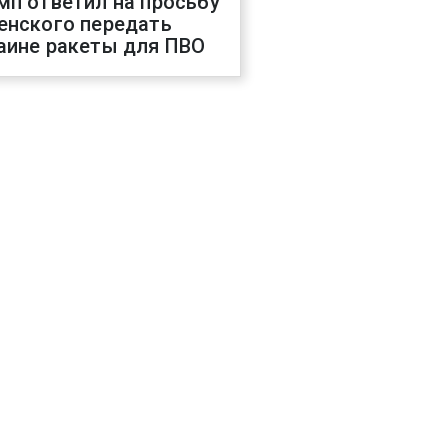
мп ответил на просьбу
енского передать
аине ракеты для ПВО