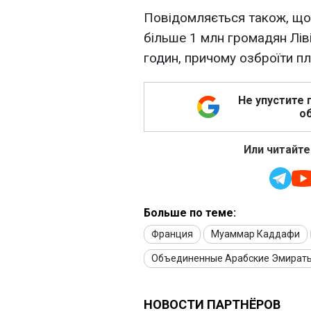
Повідомляється також, що
більше 1 млн громадян Ліві
годин, причому озброїти пла
Не упустите 
об
Или читайте
Больше по теме:
Франция
Муаммар Каддафи
Объединенные Арабские Эмират