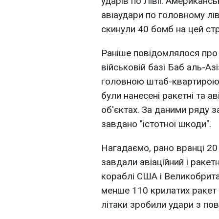
ударів по Лівії. Американ
авіаудари по головному лі
скинули 40 бомб на цей стр
Раніше повідомлялося про 
військовій базі Баб аль-Азі
головною штаб-квартирою г
були нанесені ракетні та ав
об'єктах. За даними ряду з
завдано "істотної шкоди".
Нагадаємо, рано вранці 20 
завдали авіаційний і ракетни
кораблі США і Великобритан
менше 110 крилатих ракет "
літаки зробили удари з пов