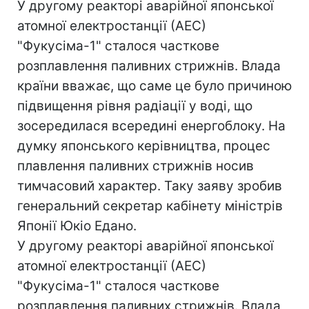
У другому реакторі аварійної японської
атомної електростанції (АЕС)
"Фукусіма-1" сталося часткове
розплавлення паливних стрижнів. Влада
країни вважає, що саме це було причиною
підвищення рівня радіації у воді, що
зосередилася всередині енергоблоку. На
думку японського керівництва, процес
плавлення паливних стрижнів носив
тимчасовий характер. Таку заяву зробив
генеральний секретар кабінету міністрів
Японії Юкіо Едано.
У другому реакторі аварійної японської
атомної електростанції (АЕС)
"Фукусіма-1" сталося часткове
розплавлення паливних стрижнів. Влада