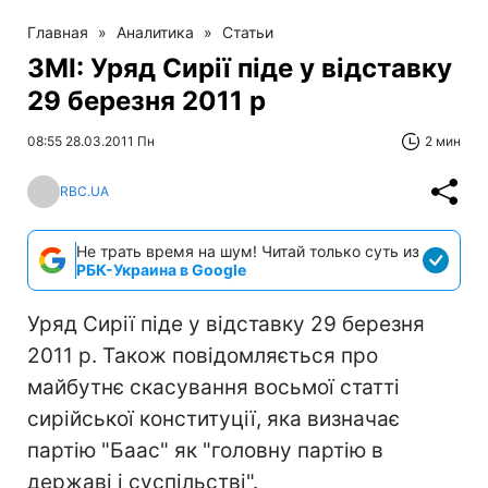
Главная
»
Аналитика
»
Статьи
ЗМІ: Уряд Сирії піде у відставку
29 березня 2011 р
08:55 28.03.2011 Пн
2 мин
RBC.UA
Не трать время на шум! Читай только суть из
РБК-Украина в Google
Уряд Сирії піде у відставку 29 березня
2011 р. Також повідомляється про
майбутнє скасування восьмої статті
сирійської конституції, яка визначає
партію "Баас" як "головну партію в
державі і суспільстві".