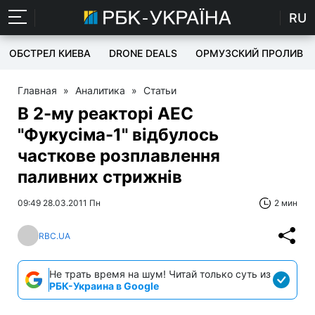
RU
ОБСТРЕЛ КИЕВА
DRONE DEALS
ОРМУЗСКИЙ ПРОЛИВ
Главная
»
Аналитика
»
Статьи
В 2-му реакторі АЕС
"Фукусіма-1" відбулось
часткове розплавлення
паливних стрижнів
09:49 28.03.2011 Пн
2 мин
RBC.UA
Не трать время на шум! Читай только суть из
РБК-Украина в Google