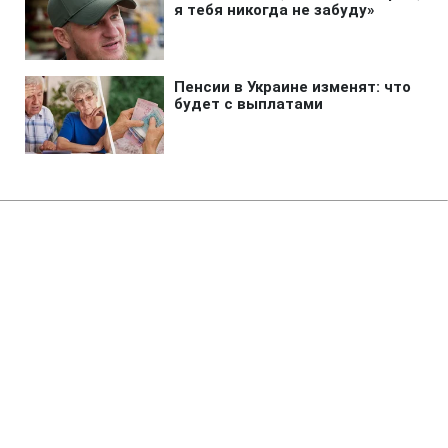
Главная
»
Аналитика
»
Статьи
Одруження співачки Ешлі
Сімпсон зі співаком групи "Fall
Out Boy" пройшло в Каліфорнії
19:18 18.05.2008 Вс
1 мин
RBC.UA