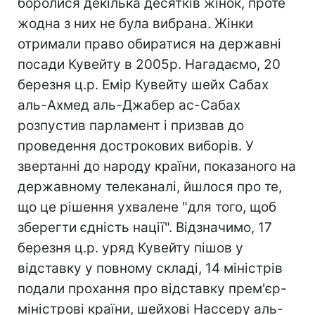
боролися декілька десятків жінок, проте
жодна з них не була вибрана. Жінки
отримали право обиратися на державні
посади Кувейту в 2005р. Нагадаємо, 20
березня ц.р. Емір Кувейту шейх Сабах
аль-Ахмед аль-Джабер ас-Сабах
розпустив парламент і призвав до
проведення дострокових виборів. У
звертанні до народу країни, показаного на
державному телеканалі, йшлося про те,
що це рішення ухвалене "для того, щоб
зберегти єдність нації". Відзначимо, 17
березня ц.р. уряд Кувейту пішов у
відставку у повному складі, 14 міністрів
подали прохання про відставку прем'єр-
міністрові країни, шейхові Нассеру аль-