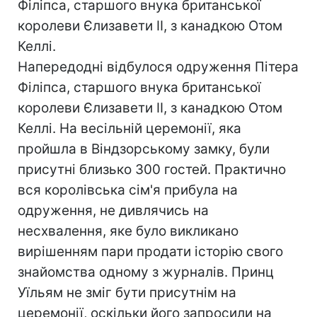
Філіпса, старшого внука британської
королеви Єлизавети II, з канадкою Отом
Келлі.
Напередодні відбулося одруження Пітера
Філіпса, старшого внука британської
королеви Єлизавети II, з канадкою Отом
Келлі. На весільній церемонії, яка
пройшла в Віндзорському замку, були
присутні близько 300 гостей. Практично
вся королівська сім'я прибула на
одруження, не дивлячись на
несхвалення, яке було викликано
вирішенням пари продати історію свого
знайомства одному з журналів. Принц
Уїльям не зміг бути присутнім на
церемонії, оскільки його запросили на