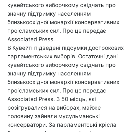
кувейтського виборчкому свідчать про
значну підтримку населенням
близькосхідної монархії консервативних
проісламських сил. Про це передає
Associated Press.
В Кувейті підведені підсумки дострокових
парламентських виборів. Остаточні дані
кувейтського виборчкому свідчать про
значну підтримку населенням
близькосхідної монархії консервативних
проісламських сил. Про це передає
Associated Press. З 50 місць, які
розігрувалися на виборах, майже
половину зайняли мусульманські
консерватори. За парламентські крісла