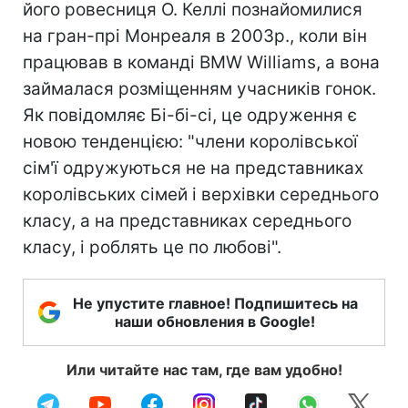
його ровесниця О. Келлі познайомилися
на гран-прі Монреаля в 2003р., коли він
працював в команді BMW Williams, а вона
займалася розміщенням учасників гонок.
Як повідомляє Бі-бі-сі, це одруження є
новою тенденцією: "члени королівської
сім'ї одружуються не на представниках
королівських сімей і верхівки середнього
класу, а на представниках середнього
класу, і роблять це по любові".
Не упустите главное! Подпишитесь на
наши обновления в Google!
Или читайте нас там, где вам удобно!