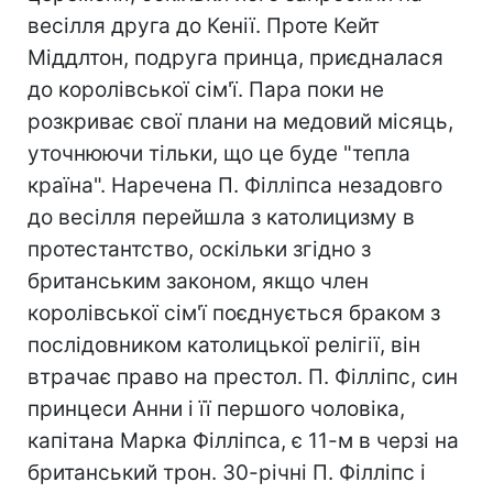
весілля друга до Кенії. Проте Кейт
Міддлтон, подруга принца, приєдналася
до королівської сім'ї. Пара поки не
розкриває свої плани на медовий місяць,
уточнюючи тільки, що це буде "тепла
країна". Наречена П. Філліпса незадовго
до весілля перейшла з католицизму в
протестантство, оскільки згідно з
британським законом, якщо член
королівської сім'ї поєднується браком з
послідовником католицької релігії, він
втрачає право на престол. П. Філліпс, син
принцеси Анни і її першого чоловіка,
капітана Марка Філліпса, є 11-м в черзі на
британський трон. 30-річні П. Філліпс і