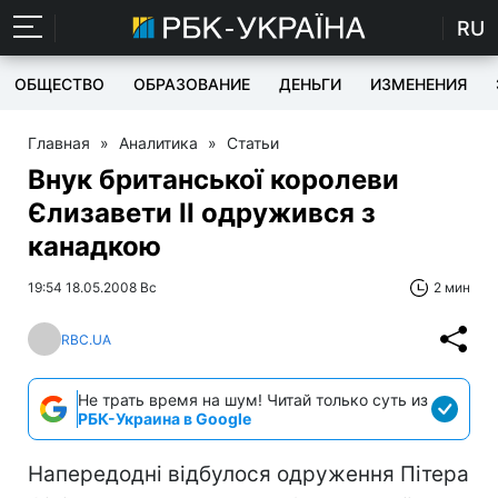
RU
ОБЩЕСТВО
ОБРАЗОВАНИЕ
ДЕНЬГИ
ИЗМЕНЕНИЯ
Главная
»
Аналитика
»
Статьи
Внук британської королеви
Єлизавети II одружився з
канадкою
19:54 18.05.2008 Вс
2 мин
RBC.UA
Не трать время на шум! Читай только суть из
РБК-Украина в Google
Напередодні відбулося одруження Пітера