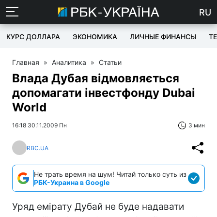
RU
КУРС ДОЛЛАРА
ЭКОНОМИКА
ЛИЧНЫЕ ФИНАНСЫ
T
Главная
»
Аналитика
»
Статьи
Влада Дубая відмовляється
допомагати інвестфонду Dubai
World
16:18 30.11.2009 Пн
3 мин
RBC.UA
Не трать время на шум! Читай только суть из
РБК-Украина в Google
Уряд емірату Дубай не буде надавати