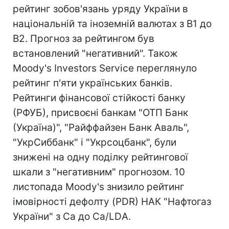
рейтинг зобов'язань уряду України в
національній та іноземній валютах з В1 до
В2. Прогноз за рейтингом був
встановлений "негативний". Також
Moody's Investors Service переглянуло
рейтинг п'яти українських банків.
Рейтинги фінансової стійкості банку
(РФУБ), присвоєні банкам "ОТП Банк
(Україна)", "Райффайзен Банк Аваль",
"УкрСиббанк" і "Укрсоцбанк", були
знижені на одну поділку рейтингової
шкали з "негативним" прогнозом. 10
листопада Moody's знизило рейтинг
імовірності дефолту (PDR) НАК "Нафтогаз
України" з Ca до Ca/LDА.