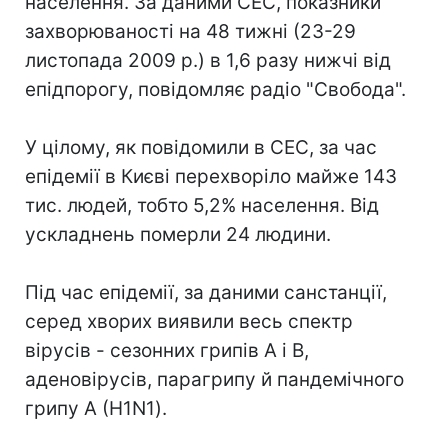
населення. За даними СЕС, показники
захворюваності на 48 тижні (23-29
листопада 2009 р.) в 1,6 разу нижчі від
епідпорогу, повідомляє радіо "Свобода".
У цілому, як повідомили в СЕС, за час
епідемії в Києві перехворіло майже 143
тис. людей, тобто 5,2% населення. Від
ускладнень померли 24 людини.
Під час епідемії, за даними санстанції,
серед хворих виявили весь спектр
вірусів - сезонних грипів А і В,
аденовірусів, парагрипу й пандемічного
грипу А (H1N1).