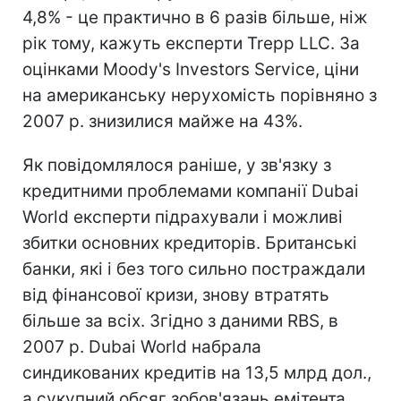
4,8% - це практично в 6 разів більше, ніж
рік тому, кажуть експерти Trepp LLC. За
оцінками Moody's Investors Service, ціни
на американську нерухомість порівняно з
2007 р. знизилися майже на 43%.
Як повідомлялося раніше, у зв'язку з
кредитними проблемами компанії Dubai
World експерти підрахували і можливі
збитки основних кредиторів. Британські
банки, які і без того сильно постраждали
від фінансової кризи, знову втратять
більше за всіх. Згідно з даними RBS, в
2007 р. Dubai World набрала
синдикованих кредитів на 13,5 млрд дол.,
а сукупний обсяг зобов'язань емітента