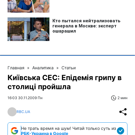
Главная
»
Аналитика
»
Статьи
Київська СЕС: Епідемія грипу в
столиці пройшла
16:03 30.11.2009 Пн
2 мин
RBC.UA
Не трать время на шум! Читай только суть из
РБК-Украина в Google